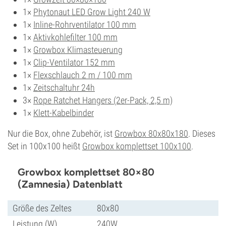
1×
Phytonaut LED Grow Light 240 W
1×
Inline-Rohrventilator 100 mm
1×
Aktivkohlefilter 100 mm
1×
Growbox Klimasteuerung
1×
Clip-Ventilator 152 mm
1×
Flexschlauch 2 m / 100 mm
1×
Zeitschaltuhr 24h
3×
Rope Ratchet Hangers (2er-Pack, 2,5 m)
1×
Klett-Kabelbinder
Nur die Box, ohne Zubehör, ist
Growbox 80x80x180
. Dieses
Set in 100x100 heißt
Growbox komplettset 100x100
.
Growbox komplettset 80×80
(Zamnesia) Datenblatt
Größe des Zeltes
80x80
Leistung (W)
240W