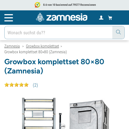
8.6 von 10 basierend auf 79577 Rezensionen
Zamnesia
Growbox komplettset
>
>
Growbox komplettset 80×80 (Zamnesia)
Growbox komplettset 80×80
(Zamnesia)
(
2
)