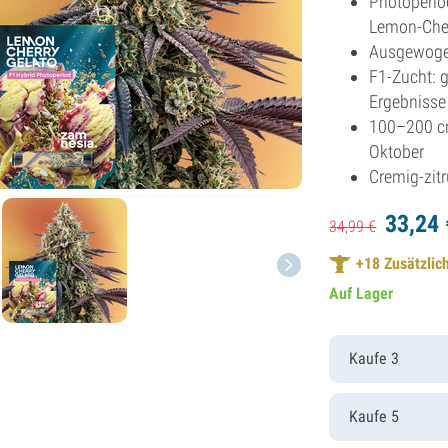
Photoperio
Lemon-Cher
Ausgewogen
F1-Zucht: g
Ergebnisse
100–200 cm
Oktober
Cremig-zitr
33,
24
34,
99
€
+
18
Zusätzlich
Auf Lager
Kaufe 3
Kaufe 5