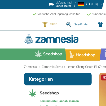
Lieferung nach
€
(EUR)
United States
Vielfache Zahlungsmöglichkeiten
Kundendien
TRIBE
Seedfinder
Seedshop
Headshop
Zamnesia
Zamnesia Seeds
Lemon Cherry Gelato F1 (Zamne
>
>
5
Kategorien
Seedshop
Feminisierte Cannabissamen