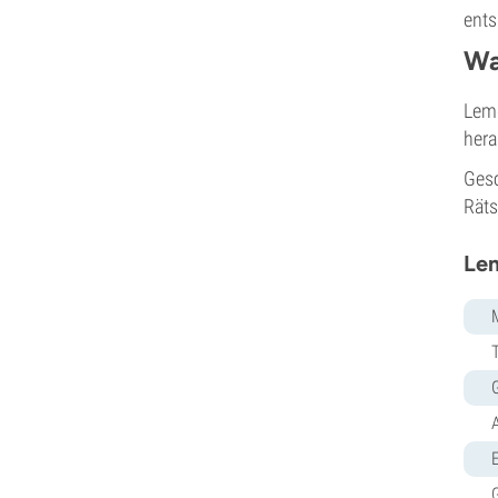
ents
Pyramid Seeds
Rare Dankness
Wa
Reggae Seeds
Resin Seeds
Lemo
Ripper Seeds
hera
Royal Queen Seeds
Gesc
Sagarmatha Seeds
Räts
Samsara Seeds
Seedstockers
Lem
Sensation Seeds
Sensi Seeds
Serious Seeds
Silent Seeds
Solfire Gardens
Soma Seeds
Spliff Seeds
Strain Hunters
E
Sumo Seeds