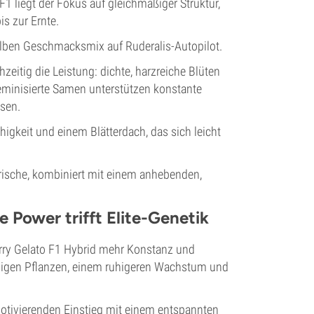
F1 liegt der Fokus auf gleichmäßiger Struktur,
is zur Ernte.
ben Geschmacksmix auf Ruderalis-Autopilot.
eitig die Leistung: dichte, harzreiche Blüten
eminisierte Samen unterstützen konstante
ssen.
higkeit und einem Blätterdach, das sich leicht
Frische, kombiniert mit einem anhebenden,
 Power trifft Elite-Genetik
erry Gelato F1 Hybrid mehr Konstanz und
förmigen Pflanzen, einem ruhigeren Wachstum und
motivierenden Einstieg mit einem entspannten