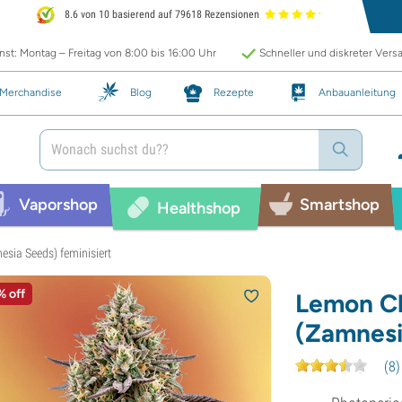
8.6 von 10 basierend auf 79618 Rezensionen
st: Montag – Freitag von 8:00 bis 16:00 Uhr
Schneller und diskreter Vers
Merchandise
Blog
Rezepte
Anbauanleitung
Vaporshop
Smartshop
Healthshop
sia Seeds) feminisiert
% off
Lemon Ch
(Zamnesi
(
8
)