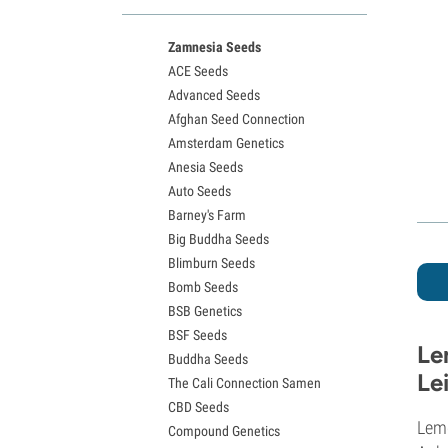
White Widow Sorten
Northern Lights Samen
Zamnesia Seeds
Granddaddy Purple Samen
ACE Seeds
OG Kush Samen
Advanced Seeds
Blue Dream Samen
Afghan Seed Connection
Lemon Haze Samen
Amsterdam Genetics
Bruce Banner Samen
Anesia Seeds
Gelato Samen
Auto Seeds
Sour Diesel Samen
Barney's Farm
Jack Herer Samen
Big Buddha Seeds
Girl Scout Cookies Samen
Blimburn Seeds
Wedding Cake Samen
Bomb Seeds
Zkittlez Samen
BSB Genetics
Pineapple Express Samen
BSF Seeds
Chemdawg Samen
Le
Buddha Seeds
Hindu Kush Samen
Le
The Cali Connection Samen
Mimosa Samen
CBD Seeds
Lem
Compound Genetics