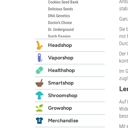
Anba
Cookies Seed Bank
stab
Delicious Seeds
DNA Genetics
Ganz
Doctor's Choice
Sie 
Dr. Underground
mit 
Dutch Passion
Durc
Elite Seeds
Headshop
Eva Seeds
Der 
Exotic Seed
Vaporshop
kont
Expert Seeds
Healthshop
Im G
FastBuds
Female Seeds
zugl
Smartshop
French Touch Seeds
Le
Garden of Green
Shroomshop
GeneSeeds
Auf 
Genehtik Seeds
Growshop
Wide
G13 Labs
bess
Grass-O-Matic
Merchandise
Greenhouse Seeds
Mit 