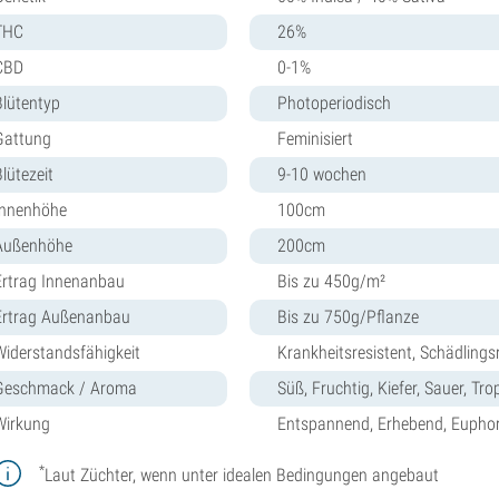
THC
26%
CBD
0-1%
Blütentyp
Photoperiodisch
Gattung
Feminisiert
lütezeit
9-10 wochen
Innenhöhe
100cm
Außenhöhe
200cm
Ertrag Innenanbau
Bis zu 450g/m²
Ertrag Außenanbau
Bis zu 750g/Pflanze
Widerstandsfähigkeit
Krankheitsresistent, Schädlings
Geschmack / Aroma
Süß, Fruchtig, Kiefer, Sauer, Tro
Wirkung
Entspannend, Erhebend, Euphor
*
Laut Züchter, wenn unter idealen Bedingungen angebaut