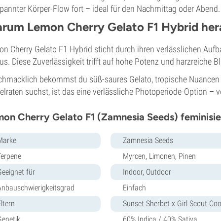
pannter Körper-Flow fort – ideal für den Nachmittag oder Abend.
rum Lemon Cherry Gelato F1 Hybrid her
n Cherry Gelato F1 Hybrid sticht durch ihren verlässlichen Aufbau
us. Diese Zuverlässigkeit trifft auf hohe Potenz und harzreiche Bl
hmacklich bekommst du süß-saures Gelato, tropische Nuancen 
elraten suchst, ist das eine verlässliche Photoperiode-Option –
on Cherry Gelato F1 (Zamnesia Seeds) feminisie
Marke
Zamnesia Seeds
Terpene
Myrcen, Limonen, Pinen
Geeignet für
Indoor, Outdoor
Anbauschwierigkeitsgrad
Einfach
ltern
Sunset Sherbet x Girl Scout Coo
Genetik
60% Indica / 40% Sativa