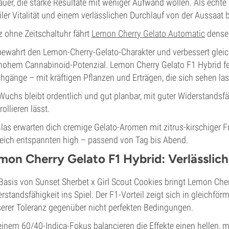
uer, die starke Resultate mit weniger Aufwand wollen. Als echte 
iler Vitalität und einem verlässlichen Durchlauf von der Aussaat b
 ohne Zeitschaltuhr fährt
Lemon Cherry Gelato Automatic
densel
bewahrt den Lemon-Cherry-Gelato-Charakter und verbessert gleichz
hohem Cannabinoid-Potenzial. Lemon Cherry Gelato F1 Hybrid f
hgänge – mit kräftigen Pflanzen und Erträgen, die sich sehen la
Wuchs bleibt ordentlich und gut planbar, mit guter Widerstandsfä
rollieren lässt.
las erwarten dich cremige Gelato-Aromen mit zitrus-kirschiger 
eich entspannten high – passend von Tag bis Abend.
mon Cherry Gelato F1 Hybrid: Verlässliche
Basis von Sunset Sherbet x Girl Scout Cookies bringt Lemon Ch
rstandsfähigkeit ins Spiel. Der F1-Vorteil zeigt sich in gleich
erer Toleranz gegenüber nicht perfekten Bedingungen.
einem 60/40-Indica-Fokus balancieren die Effekte einen hellen, 