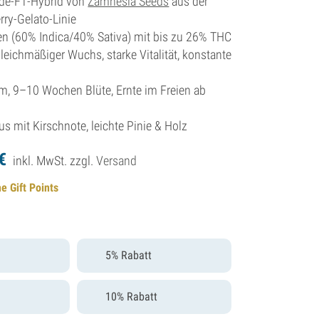
de-F1-Hybrid von
Zamnesia Seeds
aus der
ry-Gelato-Linie
 (60% Indica/40% Sativa) mit bis zu 26% THC
leichmäßiger Wuchs, starke Vitalität, konstante
, 9–10 Wochen Blüte, Ernte im Freien ab
us mit Kirschnote, leichte Pinie & Holz
€
inkl. MwSt. zzgl.
Versand
e Gift Points
5% Rabatt
10% Rabatt