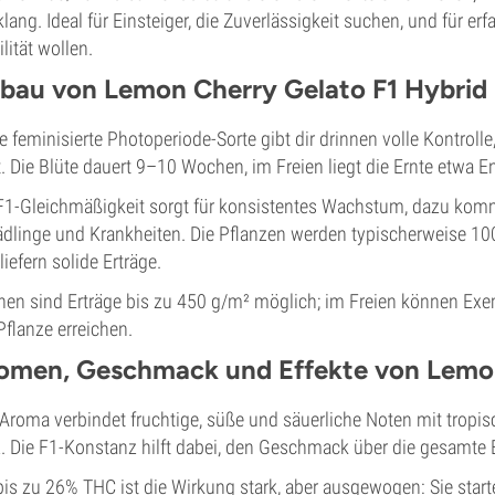
lang. Ideal für Einsteiger, die Zuverlässigkeit suchen, und für er
ilität wollen.
bau von Lemon Cherry Gelato F1 Hybrid
e feminisierte Photoperiode-Sorte gibt dir drinnen volle Kontroll
t. Die Blüte dauert 9–10 Wochen, im Freien liegt die Ernte etwa 
F1-Gleichmäßigkeit sorgt für konsistentes Wachstum, dazu komm
dlinge und Krankheiten. Die Pflanzen werden typischerweise 10
liefern solide Erträge.
nen sind Erträge bis zu 450 g/m² möglich; im Freien können Ex
Pflanze erreichen.
omen, Geschmack und Effekte von Lemon
Aroma verbindet fruchtige, süße und säuerliche Noten mit tropisc
. Die F1-Konstanz hilft dabei, den Geschmack über die gesamte E
bis zu 26% THC ist die Wirkung stark, aber ausgewogen: Sie start