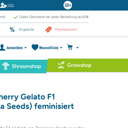
Hilfe
and!
Gratis Geschenk bei jeder Bestellung ab 60€
Angebote
Preisreduziert
Anmelden
Wunschliste
Growshop
Shroomshop
erry Gelato F1
a Seeds) feminisiert