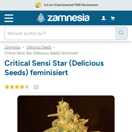
8.6 von 10 basierend auf 79687 Rezensionen
Zamnesia
Delicious Seeds
>
>
Critical Sensi Star (Delicious Seeds) feminisiert
Critical Sensi Star (Delicious
Seeds) feminisiert
(
3
)