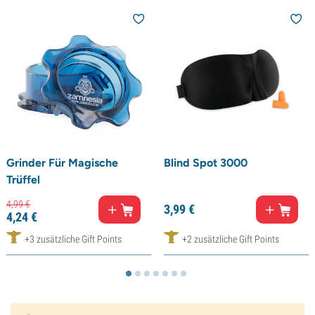
Grinder Für Magische
Blind Spot 3000
Trüffel
4,
99
€
3,
99
€
4,
24
€
+3 zusätzliche Gift Points
+2 zusätzliche Gift Points