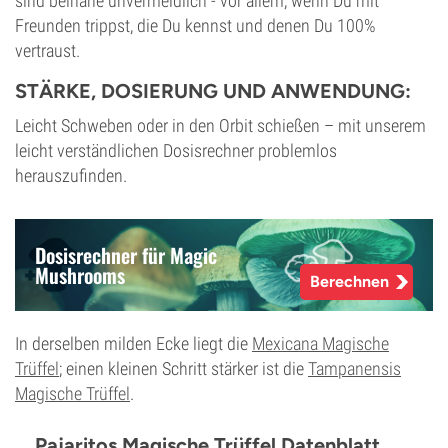
sind beinahe unvermeidlich - vor allem, wenn Du mit
Freunden trippst, die Du kennst und denen Du 100%
vertraust.
STÄRKE, DOSIERUNG UND ANWENDUNG:
Leicht Schweben oder in den Orbit schießen – mit unserem
leicht verständlichen Dosisrechner problemlos
herauszufinden.
Dosisrechner für Magic
Mushrooms
Berechnen
In derselben milden Ecke liegt die
Mexicana Magische
Trüffel
; einen kleinen Schritt stärker ist die
Tampanensis
Magische Trüffel
.
Pajaritos Magische Trüffel Datenblatt