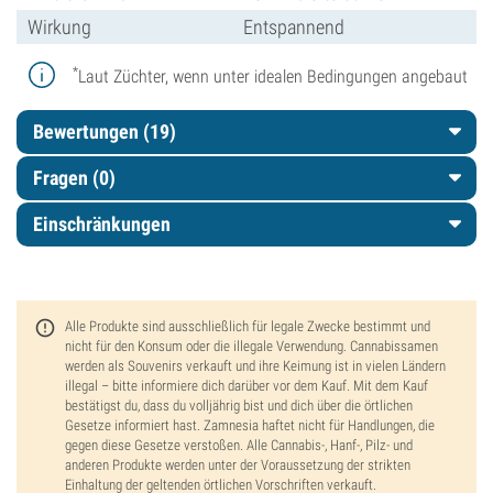
Wirkung
Entspannend
*
Laut Züchter, wenn unter idealen Bedingungen angebaut
Bewertungen (19)
Fragen
(0)
Einschränkungen
Alle Produkte sind ausschließlich für legale Zwecke bestimmt und
nicht für den Konsum oder die illegale Verwendung. Cannabissamen
werden als Souvenirs verkauft und ihre Keimung ist in vielen Ländern
illegal – bitte informiere dich darüber vor dem Kauf. Mit dem Kauf
bestätigst du, dass du volljährig bist und dich über die örtlichen
Gesetze informiert hast. Zamnesia haftet nicht für Handlungen, die
gegen diese Gesetze verstoßen. Alle Cannabis-, Hanf-, Pilz- und
anderen Produkte werden unter der Voraussetzung der strikten
Einhaltung der geltenden örtlichen Vorschriften verkauft.