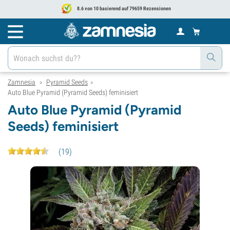
8.6 von 10 basierend auf 79659 Rezensionen
Zamnesia
Pyramid Seeds
>
>
Auto Blue Pyramid (Pyramid Seeds) feminisiert
Auto Blue Pyramid (Pyramid
Seeds) feminisiert
(
19
)