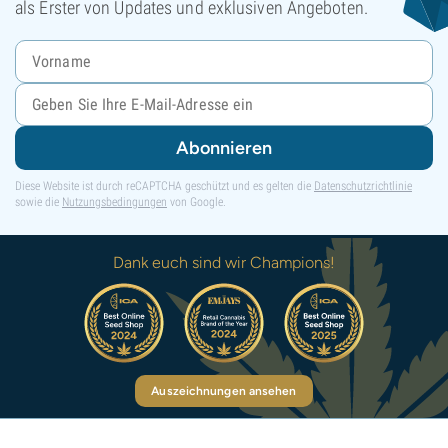
als Erster von Updates und exklusiven Angeboten.
Abonnieren
Diese Website ist durch reCAPTCHA geschützt und es gelten die
Datenschutzrichtlinie
sowie die
Nutzungsbedingungen
von Google.
Dank euch sind wir Champions!
Auszeichnungen ansehen