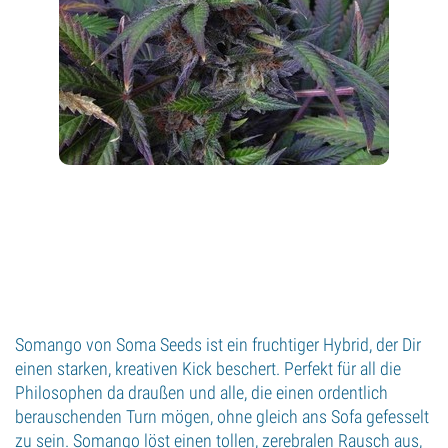
Somango von Soma Seeds ist ein fruchtiger Hybrid, der Dir
einen starken, kreativen Kick beschert. Perfekt für all die
Philosophen da draußen und alle, die einen ordentlich
berauschenden Turn mögen, ohne gleich ans Sofa gefesselt
zu sein. Somango löst einen tollen, zerebralen Rausch aus,