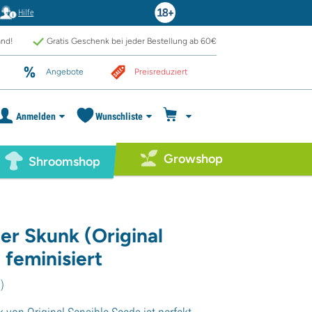
Hilfe
and!
Gratis Geschenk bei jeder Bestellung ab 60€
Angebote
Preisreduziert
Anmelden
Wunschliste
Growshop
Shroomshop
er Skunk (Original
 feminisiert
2
)