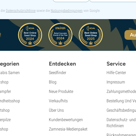
 die
Datenschutzrichtlinie
sowie die
Nutzungsbedingungen
von Google.
!
Au
egorien
Entdecken
Service
abis Samen
Seedfinder
Hilfe-Center
shop
Blog
Impressum
ampfer
Neue Produkte
Zahlungsmethod
ndheitsshop
Verkaufhits
Bestellung Und V
tshop
Über Uns
Geschäftsbeding
erpilze
Kundenbewertungen
Datenschutz- und
Richtlinien
shop
Zamnesia-Medienpaket
Rücknahmegarant