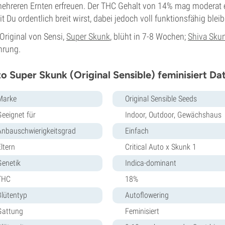
ehreren Ernten erfreuen. Der THC Gehalt von 14% mag moderat er
t Du ordentlich breit wirst, dabei jedoch voll funktionsfähig bleib
Original von Sensi,
Super Skunk
, blüht in 7-8 Wochen;
Shiva Sku
hrung.
o Super Skunk (Original Sensible) feminisiert Da
Marke
Original Sensible Seeds
Geeignet für
Indoor, Outdoor, Gewächshaus
Anbauschwierigkeitsgrad
Einfach
ltern
Critical Auto x Skunk 1
Genetik
Indica-dominant
THC
18%
Blütentyp
Autoflowering
Gattung
Feminisiert