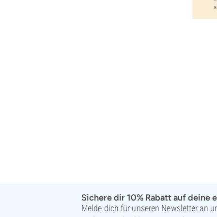
a
Pyramid Seeds
Rare Dankness
Reggae Seeds
Resin Seeds
Ripper Seeds
Royal Queen Seeds
Sagarmatha Seeds
Samsara Seeds
Seedstockers
Sensation Seeds
Sensi Seeds
Serious Seeds
Silent Seeds
Solfire Gardens
Soma Seeds
Spliff Seeds
Sichere dir 10% Rabatt auf deine e
Strain Hunters
Melde dich für unseren Newsletter an un
Sumo Seeds