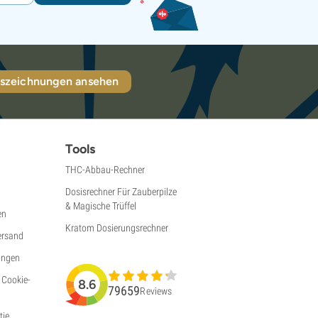
szeichnungen ansehen
Tools
THC-Abbau-Rechner
Dosisrechner Für Zauberpilze
& Magische Trüffel
en
Kratom Dosierungsrechner
ersand
ungen
 Cookie-
8.6
79659
Reviews
ie