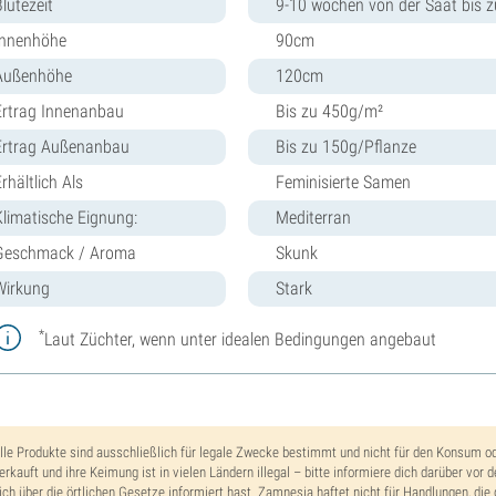
lütezeit
9-10 wochen von der Saat bis z
Innenhöhe
90cm
Außenhöhe
120cm
Ertrag Innenanbau
Bis zu 450g/m²
Ertrag Außenanbau
Bis zu 150g/Pflanze
rhältlich Als
Feminisierte Samen
Klimatische Eignung:
Mediterran
Geschmack / Aroma
Skunk
Wirkung
Stark
*
Laut Züchter, wenn unter idealen Bedingungen angebaut
lle Produkte sind ausschließlich für legale Zwecke bestimmt und nicht für den Konsum o
erkauft und ihre Keimung ist in vielen Ländern illegal – bitte informiere dich darüber vor 
ich über die örtlichen Gesetze informiert hast. Zamnesia haftet nicht für Handlungen, die 