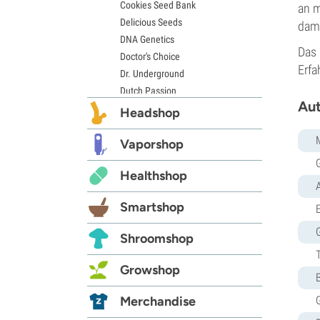
Cookies Seed Bank
an m
Delicious Seeds
dami
DNA Genetics
Das 
Doctor's Choice
Erfa
Dr. Underground
Dutch Passion
Aut
Elite Seeds
Headshop
Eva Seeds
Exotic Seed
Vaporshop
Expert Seeds
Healthshop
FastBuds
Female Seeds
Smartshop
E
French Touch Seeds
Garden of Green
Shroomshop
GeneSeeds
Genehtik Seeds
Growshop
G13 Labs
Grass-O-Matic
Merchandise
Greenhouse Seeds