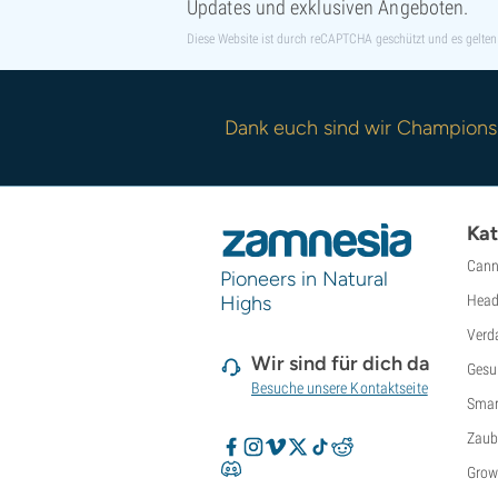
Updates und exklusiven Angeboten.
Super Sativa Seed Club
Super Strains
Diese Website ist durch reCAPTCHA geschützt und es gelten
Sweet Seeds
TICAL
T.H. Seeds
Dank euch sind wir Champions
Top Tao Seeds
Vision Seeds
VIP Seeds
White Label
Kat
World Of Seeds
Cann
Saatgutbanken
Pioneers in Natural
Highs
Head
Verd
Wir sind für dich da
Gesu
Besuche unsere Kontaktseite
Smar
Zaub
Grow