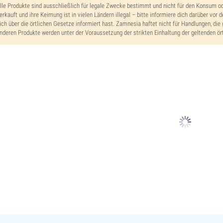
lle Produkte sind ausschließlich für legale Zwecke bestimmt und nicht für den Konsum o
erkauft und ihre Keimung ist in vielen Ländern illegal – bitte informiere dich darüber vor 
ich über die örtlichen Gesetze informiert hast. Zamnesia haftet nicht für Handlungen, die 
nderen Produkte werden unter der Voraussetzung der strikten Einhaltung der geltenden ört