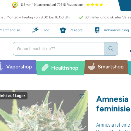
8.6 von 10 basierend auf 79618 Rezensionen
st: Montag – Freitag von 8:00 bis 16:00 Uhr
Schneller und diskreter Vers
Merchandise
Blog
Rezepte
Anbauanleitung
Vaporshop
Smartshop
Healthshop
t
icht auf Lager
Amnesia 
feminisie
Amnesia ist eine