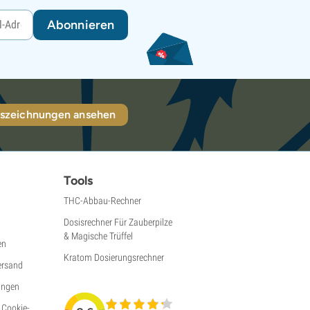
Abonnieren
szeichnungen ansehen
Tools
THC-Abbau-Rechner
Dosisrechner Für Zauberpilze
& Magische Trüffel
en
Kratom Dosierungsrechner
ersand
ungen
 Cookie-