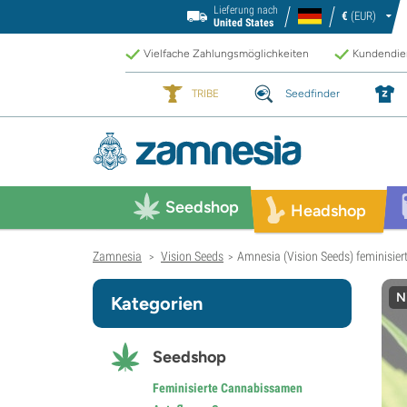
Lieferung nach
€
(EUR)
United States
Vielfache Zahlungsmöglichkeiten
Kundendien
TRIBE
Seedfinder
Seedshop
Headshop
Zamnesia
Vision Seeds
Amnesia (Vision Seeds) feminisier
>
>
N
Kategorien
Seedshop
Feminisierte Cannabissamen