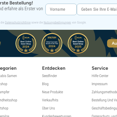
rste Bestellung!
d erfahre als Erster von
 die
Datenschutzrichtlinie
sowie die
Nutzungsbedingungen
von Google.
!
Au
egorien
Entdecken
Service
abis Samen
Seedfinder
Hilfe-Center
shop
Blog
Impressum
ampfer
Neue Produkte
Zahlungsmethod
ndheitsshop
Verkaufhits
Bestellung Und V
tshop
Über Uns
Geschäftsbeding
erpilze
Kundenbewertungen
Datenschutz- und