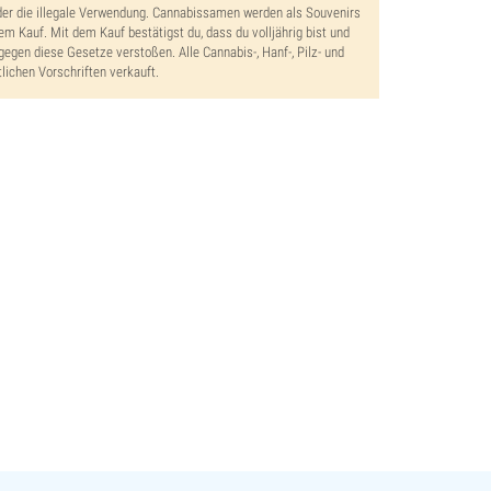
der die illegale Verwendung. Cannabissamen werden als Souvenirs
dem Kauf. Mit dem Kauf bestätigst du, dass du volljährig bist und
gegen diese Gesetze verstoßen. Alle Cannabis-, Hanf-, Pilz- und
lichen Vorschriften verkauft.