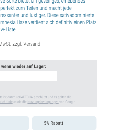
se Sorte bietet ein geselliges, erhebendes
h perfekt zum Teilen und macht jede
ressanter und lustiger. Diese sativadominierte
mnesia Haze verdient sich definitiv einen Platz
ow-Liste.
 MwSt. zzgl.
Versand
 wenn wieder auf Lager:
te ist durch reCAPTCHA geschützt und es gelten die
richtlinie
sowie die
Nutzungsbedingungen
von Google.
5% Rabatt