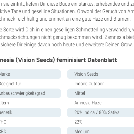
 sie eintritt, liefern Dir diese Buds ein starkes, erhebendes und z
aktive Tage und gesellige Situationen. Obwohl der Geruch von Amne
hmack reichhaltig und erinnert an eine gute Haze und Blumen.
e Sorte wird Dich in einen geselligen Schmetterling verwandeln,
hmacksrichtungen nicht genug bekommen wirst. Zamnesia bietet
 sichere Dir einige davon noch heute und erweitere Deinen Grow.
esia (Vision Seeds) feminisiert Datenblatt
Marke
Vision Seeds
Geeignet für
Indoor, Outdoor
Anbauschwierigkeitsgrad
Mittel
ltern
Amnesia Haze
Genetik
20% Indica / 80% Sativa
THC
22%
CBD
Medium