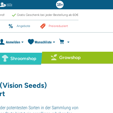
Hilfe
and!
Gratis Geschenk bei jeder Bestellung ab 60€
Angebote
Preisreduziert
Anmelden
Wunschliste
Growshop
Shroomshop
(Vision Seeds)
rt
 der potentesten Sorten in der Sammlung von