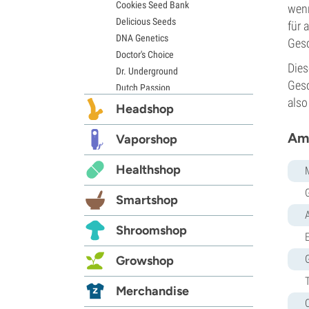
Cookies Seed Bank
wenn
Delicious Seeds
für 
DNA Genetics
Gesc
Doctor's Choice
Dies
Dr. Underground
Gesc
Dutch Passion
also
Elite Seeds
Headshop
Eva Seeds
Amn
Exotic Seed
Vaporshop
Expert Seeds
Healthshop
FastBuds
Female Seeds
Smartshop
French Touch Seeds
Garden of Green
Shroomshop
E
GeneSeeds
Genehtik Seeds
Growshop
G13 Labs
Grass-O-Matic
Merchandise
Greenhouse Seeds