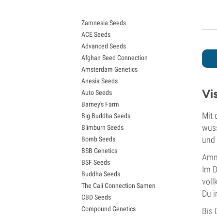
White Widow Sorten
Northern Lights Samen
Zamnesia Seeds
Granddaddy Purple Samen
ACE Seeds
OG Kush Samen
Advanced Seeds
Blue Dream Samen
Afghan Seed Connection
Lemon Haze Samen
Amsterdam Genetics
Bruce Banner Samen
Anesia Seeds
Gelato Samen
Vi
Auto Seeds
Sour Diesel Samen
Barney's Farm
Jack Herer Samen
Mit 
Big Buddha Seeds
Girl Scout Cookies Samen
wuss
Blimburn Seeds
Wedding Cake Samen
und 
Bomb Seeds
Zkittlez Samen
BSB Genetics
Pineapple Express Samen
Amne
BSF Seeds
Chemdawg Samen
Im D
Buddha Seeds
Hindu Kush Samen
voll
The Cali Connection Samen
Mimosa Samen
Du i
CBD Seeds
Compound Genetics
Bis 