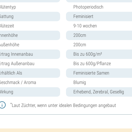
Blütentyp
Photoperiodisch
Gattung
Feminisiert
lütezeit
9-10 wochen
Innenhöhe
200cm
Außenhöhe
200cm
Ertrag Innenanbau
Bis zu 600g/m²
Ertrag Außenanbau
Bis zu 600g/Pflanze
rhältlich Als
Feminisierte Samen
Geschmack / Aroma
Blumig
Wirkung
Erhebend, Zerebral, Gesellig
*
Laut Züchter, wenn unter idealen Bedingungen angebaut