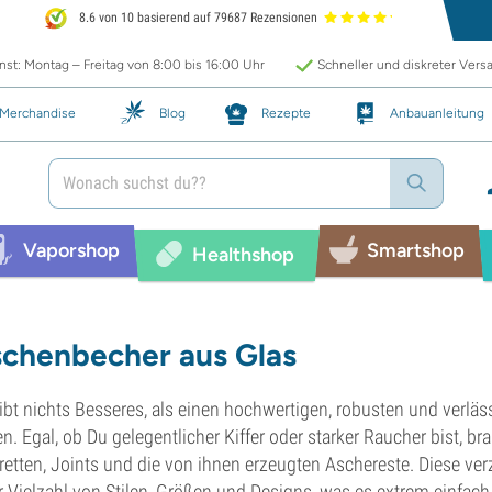
8.6 von 10 basierend auf 79687 Rezensionen
st: Montag – Freitag von 8:00 bis 16:00 Uhr
Schneller und diskreter Vers
Merchandise
Blog
Rezepte
Anbauanleitung
Vaporshop
Smartshop
Healthshop
chenbecher aus Glas
ibt nichts Besseres, als einen hochwertigen, robusten und verl
n. Egal, ob Du gelegentlicher Kiffer oder starker Raucher bist, b
retten, Joints und die von ihnen erzeugten Aschereste. Diese ve
r Vielzahl von Stilen, Größen und Designs, was es extrem einfach 