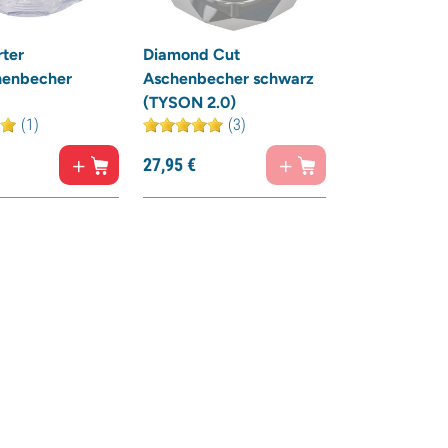
rter
Diamond Cut
henbecher
Aschenbecher schwarz
(TYSON 2.0)
(1)
(3)
27,
95
€