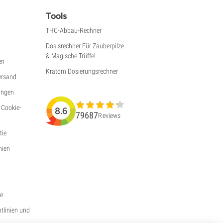
Tools
THC-Abbau-Rechner
Dosisrechner Für Zauberpilze
& Magische Trüffel
en
Kratom Dosierungsrechner
ersand
ungen
 Cookie-
8.6
79687
Reviews
ie
nien
ie
htlinien und