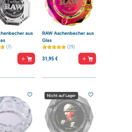
henbecher aus
RAW Aschenbecher aus
las
Glas
(7)
(29)
31,
95
€
Nicht auf Lager