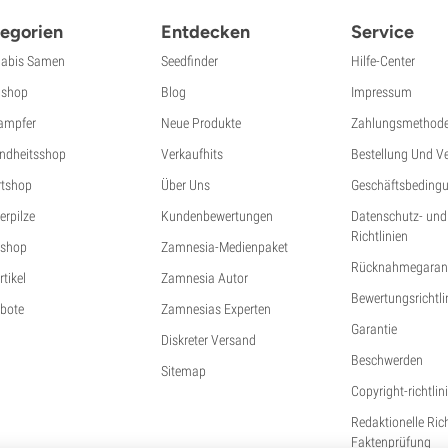
egorien
Entdecken
Service
abis Samen
Seedfinder
Hilfe-Center
shop
Blog
Impressum
ampfer
Neue Produkte
Zahlungsmethod
ndheitsshop
Verkaufhits
Bestellung Und V
tshop
Über Uns
Geschäftsbeding
erpilze
Kundenbewertungen
Datenschutz- und
Richtlinien
shop
Zamnesia-Medienpaket
Rücknahmegarant
tikel
Zamnesia Autor
Bewertungsrichtli
bote
Zamnesias Experten
Garantie
Diskreter Versand
Beschwerden
Sitemap
Copyright-richtlin
Redaktionelle Ric
Faktenprüfung