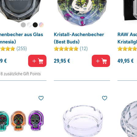
henbecher aus Glas
Kristall-Aschenbecher
RAW Asc
mnesia)
(Best Buds)
Kristallg
(255)
(12)
9
€
29,
95
€
49,
95
€
+8 zusätzliche Gift Points