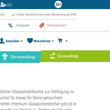
Hilfe
and!
Gratis Geschenk bei jeder Bestellung ab 60€
Angebote
Preisreduziert
Anmelden
Wunschliste
Growshop
Shroomshop
ässlichen Glasaschenbecher zur Verfügung zu
rauchst Du etwas für Deine gerauchten
rzierten Premium-Glasaschenbecher gibt es in
macht, ein Produkt zu finden, das Dir viele