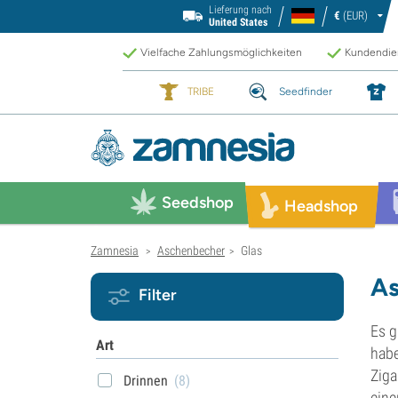
Lieferung nach
€
(EUR)
United States
Vielfache Zahlungsmöglichkeiten
Kundendien
TRIBE
Seedfinder
Seedshop
Headshop
Zamnesia
Aschenbecher
Glas
>
>
As
Filter
Es g
Art
habe
Ziga
Drinnen
(8)
eine