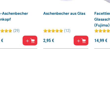
s-Aschenbecher
Aschenbecher aus Glas
Facettie
enkopf
Glasasc
(Fujima)
(29)
(12)
€
2,
95
€
14,
99
€