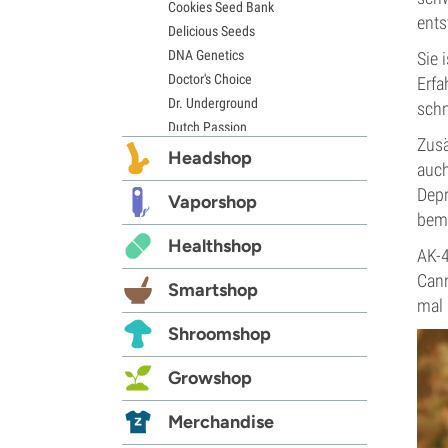
Cookies Seed Bank
ents
Delicious Seeds
DNA Genetics
Sie 
Doctor's Choice
Erfa
Dr. Underground
schn
Dutch Passion
Zusä
Elite Seeds
Headshop
auch
Eva Seeds
Depr
Exotic Seed
Vaporshop
bem
Expert Seeds
Healthshop
FastBuds
AK-4
Female Seeds
Cann
Smartshop
French Touch Seeds
mal 
Garden of Green
Shroomshop
GeneSeeds
Genehtik Seeds
Growshop
G13 Labs
Grass-O-Matic
Merchandise
Greenhouse Seeds