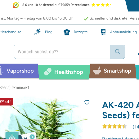
8.6 von 10 basierend auf 79659 Rezensionen
st: Montag – Freitag von 8:00 bis 16:00 Uhr
Schneller und diskreter Vers
Merchandise
Blog
Rezepte
Anbauanleitung
Vaporshop
Smartshop
Healthshop
eeds) feminisiert
0% off
AK-420 
Seeds) fe
(
1