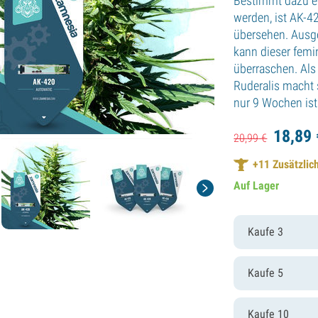
Bestimmt dazu ei
werden, ist AK-
übersehen. Ausges
kann dieser femin
überraschen. Al
Ruderalis macht s
nur 9 Wochen ist 
18,
89
20,
99
€
+
11
Zusätzlich
Auf Lager
Kaufe 3
Kaufe 5
Kaufe 10