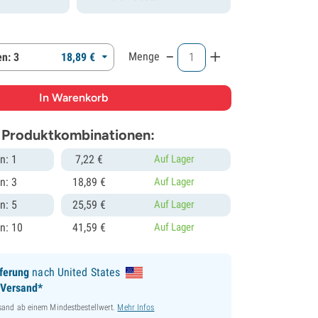
-
+
Menge
n: 3
18,
89
€
 Produktkombinationen:
n: 1
7,
22
€
Auf Lager
n: 3
18,
89
€
Auf Lager
n: 5
25,
59
€
Auf Lager
n: 10
41,
59
€
Auf Lager
ferung
nach United States
 Versand*
sand ab einem Mindestbestellwert.
Mehr Infos