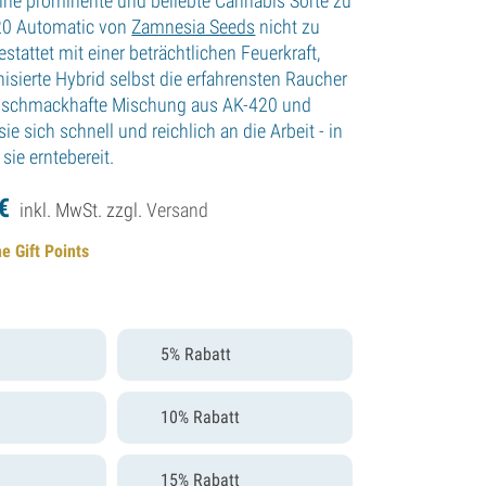
ne prominente und beliebte Cannabis Sorte zu
420 Automatic von
Zamnesia Seeds
nicht zu
tattet mit einer beträchtlichen Feuerkraft,
isierte Hybrid selbst die erfahrensten Raucher
s schmackhafte Mischung aus AK-420 und
ie sich schnell und reichlich an die Arbeit - in
sie erntebereit.
€
inkl. MwSt. zzgl.
Versand
e Gift Points
5% Rabatt
10% Rabatt
15% Rabatt