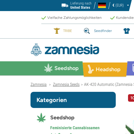
Lieferung nach
€
(EUR)
United States
Vielfache Zahlungsmöglichkeiten
Kundendien
TRIBE
Seedfinder
Seedshop
Headshop
Zamnesia
Zamnesia Seeds
AK-420 Automatic (Zamnesia S
>
>
1
Kategorien
Seedshop
Feminisierte Cannabissamen