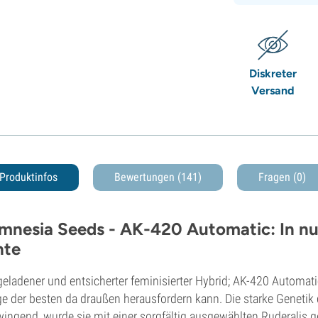
Diskreter
Versand
Produktinfos
Bewertungen (141)
Fragen
(0)
mnesia Seeds - AK-420 Automatic: In nur
nte
geladener und entsicherter feminisierter Hybrid; AK-420 Automatic
ge der besten da draußen herausfordern kann. Die starke Genetik 
ingend, wurde sie mit einer sorgfältig ausgewählten Ruderalis g