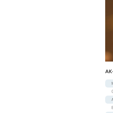
Pyramid Seeds
Rare Dankness
Reggae Seeds
Resin Seeds
Ripper Seeds
Royal Queen Seeds
Sagarmatha Seeds
Samsara Seeds
Seedstockers
Sensation Seeds
Sensi Seeds
AK-
Serious Seeds
Silent Seeds
Solfire Gardens
Soma Seeds
Spliff Seeds
Strain Hunters
E
Sumo Seeds