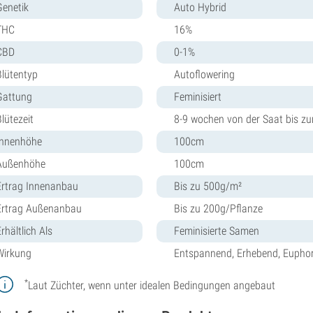
Genetik
Auto Hybrid
THC
16%
CBD
0-1%
Blütentyp
Autoflowering
Gattung
Feminisiert
lütezeit
8-9 wochen von der Saat bis zu
Innenhöhe
100cm
Außenhöhe
100cm
Ertrag Innenanbau
Bis zu 500g/m²
Ertrag Außenanbau
Bis zu 200g/Pflanze
rhältlich Als
Feminisierte Samen
Wirkung
Entspannend, Erhebend, Euphori
*
Laut Züchter, wenn unter idealen Bedingungen angebaut