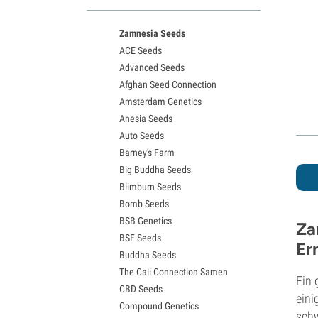
White Widow Sorten
Northern Lights Samen
Zamnesia Seeds
Granddaddy Purple Samen
ACE Seeds
OG Kush Samen
Advanced Seeds
Blue Dream Samen
Afghan Seed Connection
Lemon Haze Samen
Amsterdam Genetics
Bruce Banner Samen
Anesia Seeds
Gelato Samen
Auto Seeds
Sour Diesel Samen
Barney's Farm
Jack Herer Samen
Big Buddha Seeds
Girl Scout Cookies Samen
Blimburn Seeds
Wedding Cake Samen
Bomb Seeds
Zkittlez Samen
BSB Genetics
Pineapple Express Samen
Za
BSF Seeds
Chemdawg Samen
Er
Buddha Seeds
Hindu Kush Samen
The Cali Connection Samen
Mimosa Samen
Ein 
CBD Seeds
eini
Compound Genetics
schw