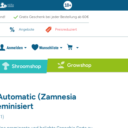
Hilfe
and!
Gratis Geschenk bei jeder Bestellung ab 60€
Angebote
Preisreduziert
Anmelden
Wunschliste
Growshop
Shroomshop
Automatic (Zamnesia
minisiert
41
)