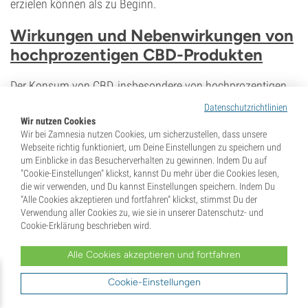
erzielen können als zu Beginn.
Wirkungen und Nebenwirkungen von
hochprozentigen CBD-Produkten
Der Konsum von CBD, insbesondere von hochprozentigen
CBD-Produkten, kann sowohl physisch als auch psychisch
Datenschutzrichtlinien
unterschiedliche Wirkungen haben. Glücklicherweise sind
Wir nutzen Cookies
Wir bei Zamnesia nutzen Cookies, um sicherzustellen, dass unsere
weniger erwünschte Nebenwirkungen bei der Einnahme von
Webseite richtig funktioniert, um Deine Einstellungen zu speichern und
CBD normalerweise mild und halten zudem aufgrund der
um Einblicke in das Besucherverhalten zu gewinnen. Indem Du auf
kurzen Halbwertszeit des Cannabinoids im Körper nicht
"Cookie-Einstellungen" klickst, kannst Du mehr über die Cookies lesen,
die wir verwenden, und Du kannst Einstellungen speichern. Indem Du
lange an.
"Alle Cookies akzeptieren und fortfahren" klickst, stimmst Du der
Verwendung aller Cookies zu, wie sie in unserer Datenschutz- und
Was sind die Wirkungen und Nebenwirkungen von CBD?
Cookie-Erklärung beschrieben wird.
Alle Cookies akzeptieren und fortfahren
Cookie-Einstellungen