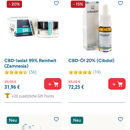
- 20%
- 15%
CBD-Isolat 99% Reinheit
CBD-Öl 20% (Cibdol)
(Zamnesia)
(56)
(19)
39,
95
€
85,
00
€
31,
96
€
72,
25
€
+20 zusätzliche Gift Points
Neu
Neu