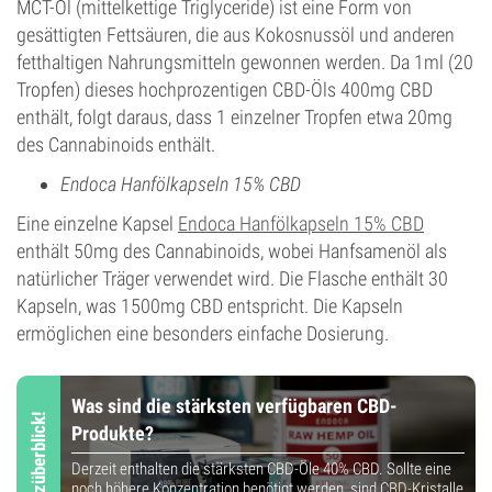
MCT-Öl (mittelkettige Triglyceride) ist eine Form von
gesättigten Fettsäuren, die aus Kokosnussöl und anderen
fetthaltigen Nahrungsmitteln gewonnen werden. Da 1ml (20
Tropfen) dieses hochprozentigen CBD-Öls 400mg CBD
enthält, folgt daraus, dass 1 einzelner Tropfen etwa 20mg
des Cannabinoids enthält.
Endoca Hanfölkapseln 15% CBD
Eine einzelne Kapsel
Endoca Hanfölkapseln 15% CBD
enthält 50mg des Cannabinoids, wobei Hanfsamenöl als
natürlicher Träger verwendet wird. Die Flasche enthält 30
Kapseln, was 1500mg CBD entspricht. Die Kapseln
ermöglichen eine besonders einfache Dosierung.
Was sind die stärksten verfügbaren CBD-
Kurzüberblick!
Produkte?
Derzeit enthalten die stärksten CBD-Öle 40% CBD. Sollte eine
noch höhere Konzentration benötigt werden, sind
CBD-Kristalle