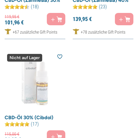
CBD-Öl (Zamnesia) 30%
CBD-Öl (Zamnesia) 40%
(18)
(23)
119,
95
€
139,
95
€
101,
96
€
+67 zusätzliche Gift Points
+78 zusätzliche Gift Points
Nicht auf Lager
CBD-Öl 30% (Cibdol)
(17)
115,
00
€