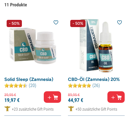
11
Produkte
- 50%
- 50%
Solid Sleep (Zamnesia)
CBD-Öl (Zamnesia) 20%
(20)
(26)
39,
95
€
89,
95
€
19,
97
€
44,
97
€
+23 zusätzliche Gift Points
+50 zusätzliche Gift Points