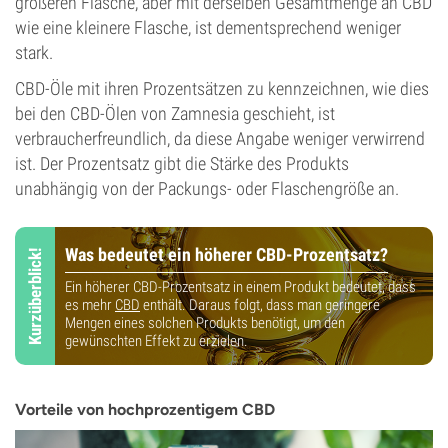
größeren Flasche, aber mit derselben Gesamtmenge an CBD
wie eine kleinere Flasche, ist dementsprechend weniger
stark.
CBD-Öle mit ihren Prozentsätzen zu kennzeichnen, wie dies
bei den CBD-Ölen von Zamnesia geschieht, ist
verbraucherfreundlich, da diese Angabe weniger verwirrend
ist. Der Prozentsatz gibt die Stärke des Produkts
unabhängig von der Packungs- oder Flaschengröße an.
Was bedeutet ein höherer CBD-Prozentsatz?
Kurzüberblick!
Ein höherer CBD-Prozentsatz in einem Produkt bedeutet, dass
es mehr
CBD
enthält. Daraus folgt, dass man geringere
Mengen eines solchen Produkts benötigt, um den
gewünschten Effekt zu erzielen.
Vorteile von hochprozentigem CBD