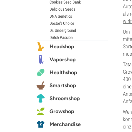
Cookies Seed Bank
Auto
Delicious Seeds
als 
DNA Genetics
wirk
Doctor's Choice
Dr. Underground
Um T
Dutch Passion
mite
Elite Seeds
Headshop
Sort
Eva Seeds
muss
Exotic Seed
Vaporshop
Tata
Expert Seeds
Grow
Healthshop
FastBuds
400–
Female Seeds
Smartshop
eine
French Touch Seeds
Anb
Garden of Green
Shroomshop
Anfa
GeneSeeds
Genehtik Seeds
Growshop
Wenn
G13 Labs
könn
Grass-O-Matic
Merchandise
einz
Greenhouse Seeds