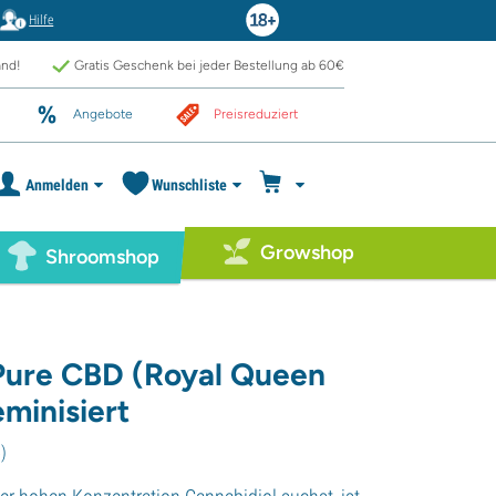
Hilfe
and!
Gratis Geschenk bei jeder Bestellung ab 60€
Angebote
Preisreduziert
Anmelden
Wunschliste
Growshop
Shroomshop
Pure CBD (Royal Queen
minisiert
5
)