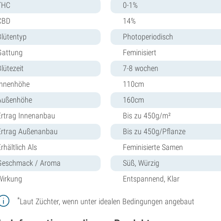
THC
0-1%
CBD
14%
Blütentyp
Photoperiodisch
Gattung
Feminisiert
lütezeit
7-8 wochen
Innenhöhe
110cm
Außenhöhe
160cm
Ertrag Innenanbau
Bis zu 450g/m²
Ertrag Außenanbau
Bis zu 450g/Pflanze
rhältlich Als
Feminisierte Samen
Geschmack / Aroma
Süß, Würzig
Wirkung
Entspannend, Klar
*
Laut Züchter, wenn unter idealen Bedingungen angebaut