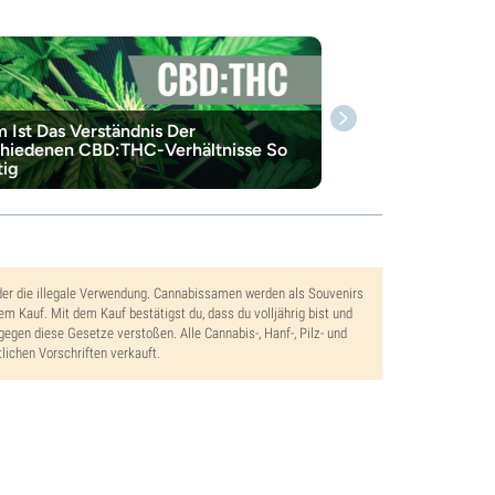
 Ist Das Verständnis Der
hiedenen CBD:THC-Verhältnisse So
ig
der die illegale Verwendung. Cannabissamen werden als Souvenirs
dem Kauf. Mit dem Kauf bestätigst du, dass du volljährig bist und
gegen diese Gesetze verstoßen. Alle Cannabis-, Hanf-, Pilz- und
lichen Vorschriften verkauft.