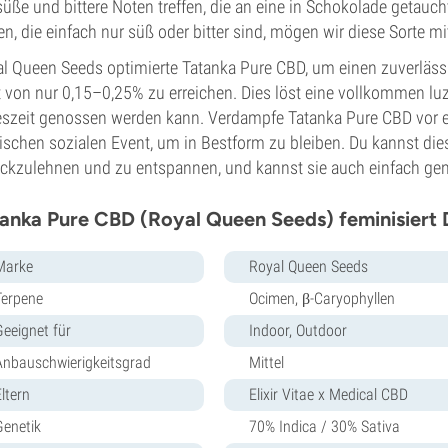
süße und bittere Noten treffen, die an eine in Schokolade getauc
en, die einfach nur süß oder bitter sind, mögen wir diese Sorte m
l Queen Seeds optimierte Tatanka Pure CBD, um einen zuverlä
 von nur 0,15–0,25% zu erreichen. Dies löst eine vollkommen luzi
szeit genossen werden kann. Verdampfe Tatanka Pure CBD vor ei
ischen sozialen Event, um in Bestform zu bleiben. Du kannst di
ckzulehnen und zu entspannen, und kannst sie auch einfach gen
anka Pure CBD (Royal Queen Seeds) feminisiert 
Marke
Royal Queen Seeds
Terpene
Ocimen, β-Caryophyllen
Geeignet für
Indoor, Outdoor
Anbauschwierigkeitsgrad
Mittel
ltern
Elixir Vitae x Medical CBD
Genetik
70% Indica / 30% Sativa