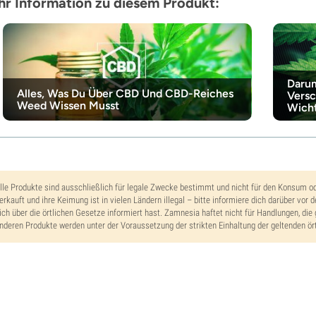
r Information zu diesem Produkt:
Darum
Alles, Was Du Über CBD Und CBD-Reiches
Versc
Weed Wissen Musst
Wicht
lle Produkte sind ausschließlich für legale Zwecke bestimmt und nicht für den Konsum o
erkauft und ihre Keimung ist in vielen Ländern illegal – bitte informiere dich darüber vor 
ich über die örtlichen Gesetze informiert hast. Zamnesia haftet nicht für Handlungen, die 
nderen Produkte werden unter der Voraussetzung der strikten Einhaltung der geltenden ört