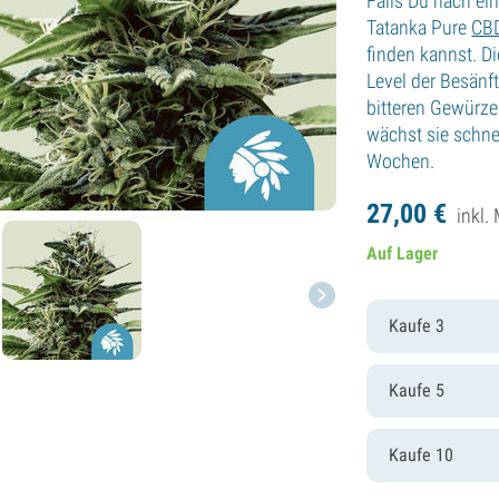
Falls Du nach ei
Tatanka Pure
CB
finden kannst. Di
Level der Besänf
bitteren Gewürze
wächst sie schne
Wochen.
27,
00
€
inkl.
Auf Lager
Kaufe 3
Kaufe 5
Kaufe 10