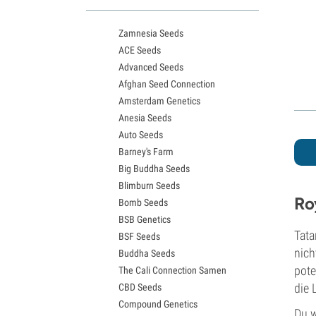
White Widow Sorten
Northern Lights Samen
Zamnesia Seeds
Granddaddy Purple Samen
ACE Seeds
OG Kush Samen
Advanced Seeds
Blue Dream Samen
Afghan Seed Connection
Lemon Haze Samen
Amsterdam Genetics
Bruce Banner Samen
Anesia Seeds
Gelato Samen
Auto Seeds
Sour Diesel Samen
Barney's Farm
Jack Herer Samen
Big Buddha Seeds
Girl Scout Cookies Samen
Blimburn Seeds
Wedding Cake Samen
Ro
Bomb Seeds
Zkittlez Samen
BSB Genetics
Pineapple Express Samen
Tata
BSF Seeds
Chemdawg Samen
nich
Buddha Seeds
Hindu Kush Samen
pote
The Cali Connection Samen
Mimosa Samen
die 
CBD Seeds
Compound Genetics
Du w