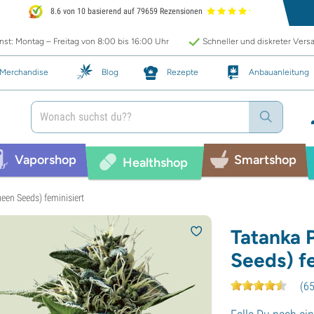
8.6 von 10 basierend auf 79659 Rezensionen
st: Montag – Freitag von 8:00 bis 16:00 Uhr
Schneller und diskreter Vers
Merchandise
Blog
Rezepte
Anbauanleitung
Vaporshop
Smartshop
Healthshop
een Seeds) feminisiert
Tatanka 
Seeds) fe
(
6