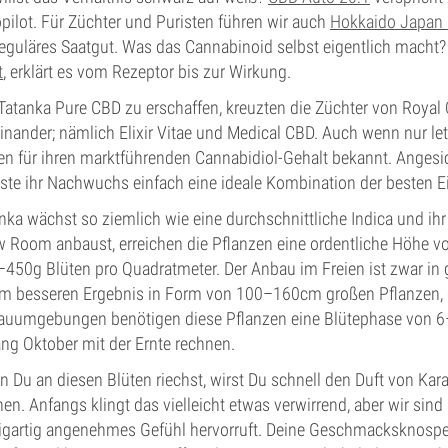
pilot. Für Züchter und Puristen führen wir auch
Hokkaido Japan
reguläres Saatgut. Was das Cannabinoid selbst eigentlich macht
t
, erklärt es vom Rezeptor bis zur Wirkung.
atanka Pure CBD zu erschaffen, kreuzten die Züchter von Royal
inander; nämlich Elixir Vitae und Medical CBD. Auch wenn nur le
en für ihren marktführenden Cannabidiol-Gehalt bekannt. Angesi
te ihr Nachwuchs einfach eine ideale Kombination der besten Ei
nka wächst so ziemlich wie eine durchschnittliche Indica und ih
 Room anbaust, erreichen die Pflanzen eine ordentliche Höhe
450g Blüten pro Quadratmeter. Der Anbau im Freien ist zwar in g
m besseren Ergebnis in Form von 100–160cm großen Pflanzen, d
auumgebungen benötigen diese Pflanzen eine Blütephase von 
ng Oktober mit der Ernte rechnen.
 Du an diesen Blüten riechst, wirst Du schnell den Duft von K
en. Anfangs klingt das vielleicht etwas verwirrend, aber wir sin
igartig angenehmes Gefühl hervorruft. Deine Geschmacksknospe