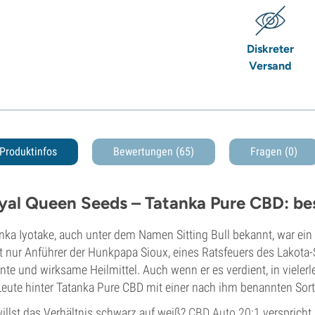
Diskreter
Versand
Produktinfos
Bewertungen (65)
Fragen
(0)
yal Queen Seeds – Tatanka Pure CBD: be
nka Iyotake, auch unter dem Namen Sitting Bull bekannt, war ei
t nur Anführer der Hunkpapa Sioux, eines Ratsfeuers des Lakot
nte und wirksame Heilmittel. Auch wenn er es verdient, in vielerl
Leute hinter Tatanka Pure CBD mit einer nach ihm benannten Sort
illst das Verhältnis schwarz auf weiß?
CBD Auto 20:1
verspricht 