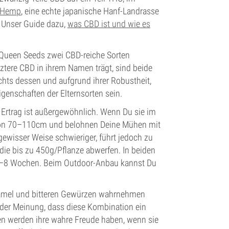
 Hemp
, eine echte japanische Hanf-Landrasse
? Unser Guide dazu,
was CBD ist und wie es
 Queen Seeds zwei CBD-reiche Sorten
tztere CBD in ihrem Namen trägt, sind beide
chts dessen und aufgrund ihrer Robustheit,
genschaften der Elternsorten sein.
r Ertrag ist außergewöhnlich. Wenn Du sie im
 von 70–110cm und belohnen Deine Mühen mit
ewisser Weise schwieriger, führt jedoch zu
ie bis zu 450g/Pflanze abwerfen. In beiden
6–8 Wochen. Beim Outdoor-Anbau kannst Du
aramel und bitteren Gewürzen wahrnehmen
d der Meinung, dass diese Kombination ein
n werden ihre wahre Freude haben, wenn sie