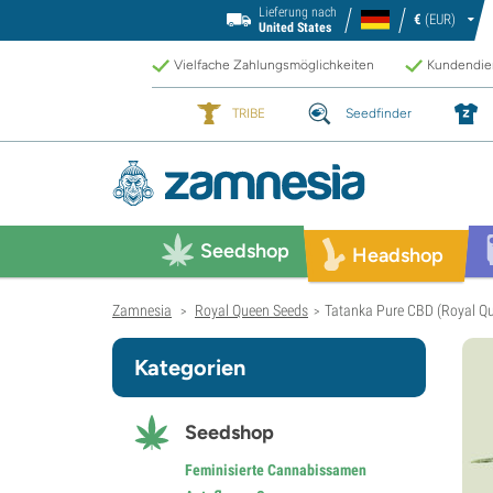
Lieferung nach
€
(EUR)
United States
Vielfache Zahlungsmöglichkeiten
Kundendien
TRIBE
Seedfinder
Seedshop
Headshop
Zamnesia
Royal Queen Seeds
Tatanka Pure CBD (Royal Qu
>
>
Kategorien
Seedshop
Feminisierte Cannabissamen