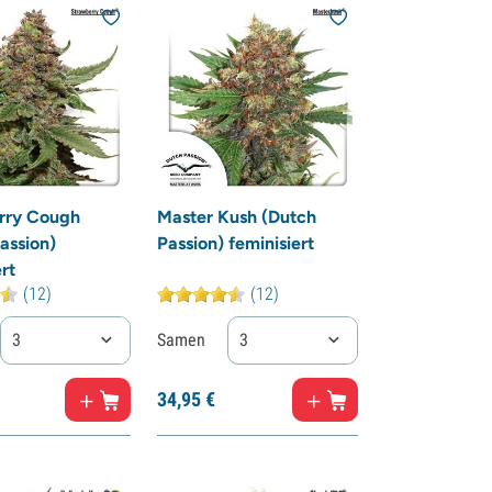
rry Cough
Master Kush (Dutch
assion)
Passion) feminisiert
rt
(12)
(12)
3
Samen
3
34,
95
€