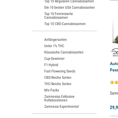
Top 10 Regulären Cannabissamen
Die 10 besten USA Cannabissorten
Top 10 Feminisierte
Cannabissamen
Top 10 CBD-Cannabissamen
Anfängersorten
Unter 1% THC
Klassische Cannabissorten
Cup-Gewinner
Aut
F1-Hybrid
Pass
Fast Flowering Seeds
CBD-Reiche Sorten
THC-Reiche Sorten
Mix Packs
Sam
Zamnesias Exklusive
Kollaborationen
Zamnesia Experimental
29,
9