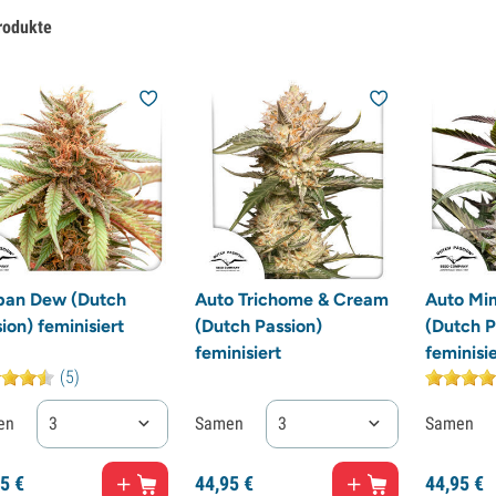
rodukte
ban Dew (Dutch
Auto Trichome & Cream
Auto Mi
ion) feminisiert
(Dutch Passion)
(Dutch P
feminisiert
feminisie
(5)
en
3
Samen
3
Samen
5
€
44,
95
€
44,
95
€