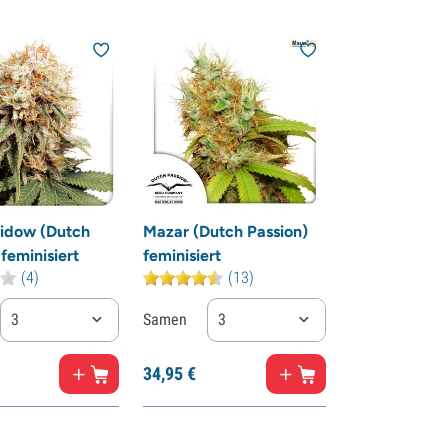
idow (Dutch
Mazar (Dutch Passion)
feminisiert
feminisiert
(4)
(13)
3
Samen
3
34,
95
€