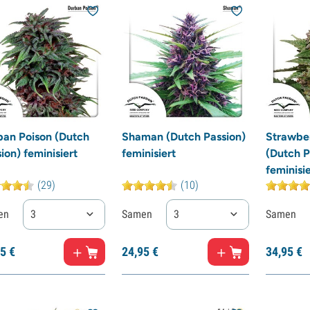
ban Poison (Dutch
Shaman (Dutch Passion)
Strawbe
ion) feminisiert
feminisiert
(Dutch P
feminisie
(29)
(10)
en
3
Samen
3
Samen
5
€
24,
95
€
34,
95
€