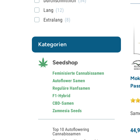
Durchschnittlich
(54)
Lang
(12)
Extralang
(8)
Kategorien
Seedshop
Feminisierte Cannabissamen
Mok
Autoflower Samen
Pass
Reguläre Hanfsamen
F1-Hybrid
CBD-Samen
Zamnesia Seeds
Sam
Top 10 Autoflowering
44,
9
Cannabissamen