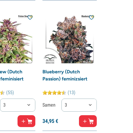
Dew (Dutch
Blueberry (Dutch
feminisiert
Passion) feminizsiert
(55)
(13)
3
Samen
3
34,
95
€