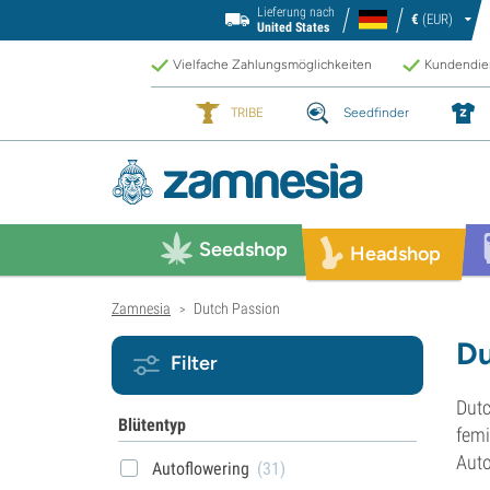
Lieferung nach
€
(EUR)
United States
Vielfache Zahlungsmöglichkeiten
Kundendien
TRIBE
Seedfinder
Seedshop
Headshop
Zamnesia
Dutch Passion
>
Du
Filter
Dutc
Blütentyp
femi
Auto
Autoflowering
(31)