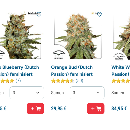
o Blueberry (Dutch
Orange Bud (Dutch
White W
ion) feminisiert
Passion) feminisiert
Passion) 
(7)
(50)
en
3
Samen
3
Samen
5
€
29,
95
€
34,
95
€