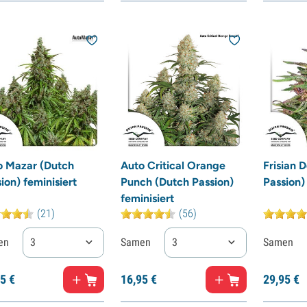
o Mazar (Dutch
Auto Critical Orange
Frisian 
ion) feminisiert
Punch (Dutch Passion)
Passion) 
feminisiert
(21)
(56)
en
3
Samen
3
Samen
5
€
16,
95
€
29,
95
€