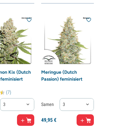
mon Kix (Dutch
Meringue (Dutch
feminisiert
Passion) feminisiert
(7)
3
Samen
3
49,
95
€