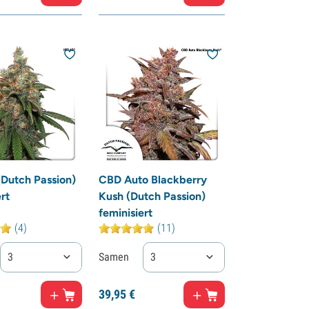
(Dutch Passion)
CBD Auto Blackberry
rt
Kush (Dutch Passion)
feminisiert
(4)
(11)
3
Samen
3
39,
95
€