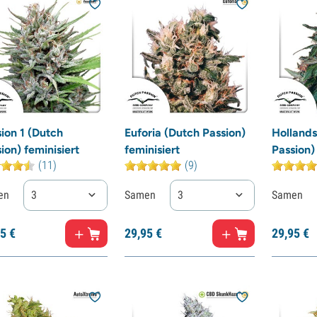
ion 1 (Dutch
Euforia (Dutch Passion)
Holland
ion) feminisiert
feminisiert
Passion) 
(11)
(9)
en
3
Samen
3
Samen
5
€
29,
95
€
29,
95
€