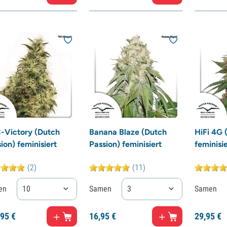
-Victory (Dutch
Banana Blaze (Dutch
HiFi 4G 
ion) feminisiert
Passion) feminisiert
feminisie
(2)
(11)
en
10
Samen
3
Samen
95
€
16,
95
€
29,
95
€