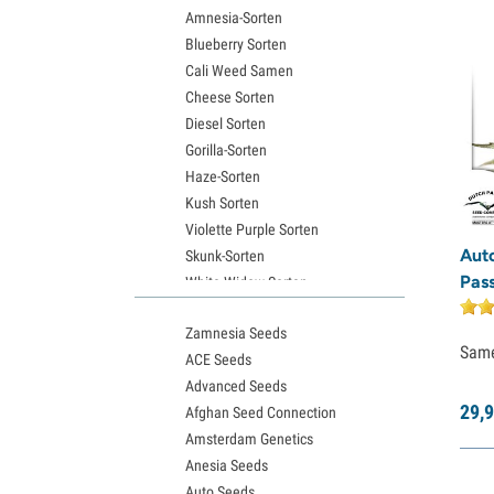
Amnesia-Sorten
Blueberry Sorten
Cali Weed Samen
Cheese Sorten
Diesel Sorten
Gorilla-Sorten
Haze-Sorten
Kush Sorten
Violette Purple Sorten
Aut
Skunk-Sorten
Pass
White Widow Sorten
Northern Lights Samen
Zamnesia Seeds
Granddaddy Purple Samen
Sam
ACE Seeds
OG Kush Samen
Advanced Seeds
Blue Dream Samen
29,
9
Afghan Seed Connection
Lemon Haze Samen
Amsterdam Genetics
Bruce Banner Samen
Anesia Seeds
Gelato Samen
Auto Seeds
Sour Diesel Samen