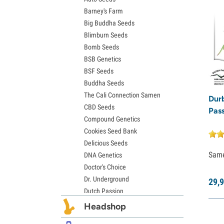
Barney's Farm
Jack Herer Samen
Big Buddha Seeds
Girl Scout Cookies Samen
Blimburn Seeds
Wedding Cake Samen
Bomb Seeds
Zkittlez Samen
BSB Genetics
Pineapple Express Samen
BSF Seeds
Chemdawg Samen
Buddha Seeds
Hindu Kush Samen
The Cali Connection Samen
Mimosa Samen
Dur
CBD Seeds
Pass
Compound Genetics
Cookies Seed Bank
Delicious Seeds
Sam
DNA Genetics
Doctor's Choice
Dr. Underground
29,
9
Dutch Passion
Elite Seeds
Headshop
Eva Seeds