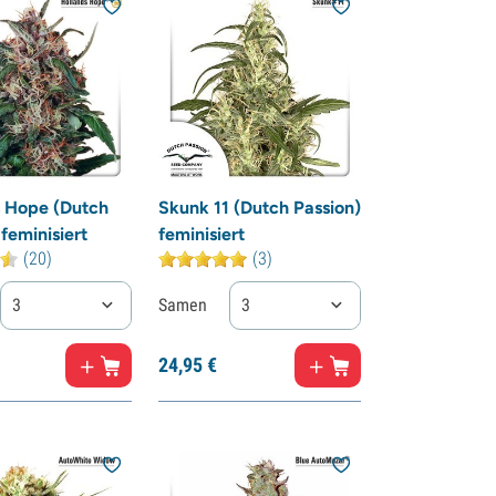
s Hope (Dutch
Skunk 11 (Dutch Passion)
feminisiert
feminisiert
(20)
(3)
3
Samen
3
24,
95
€