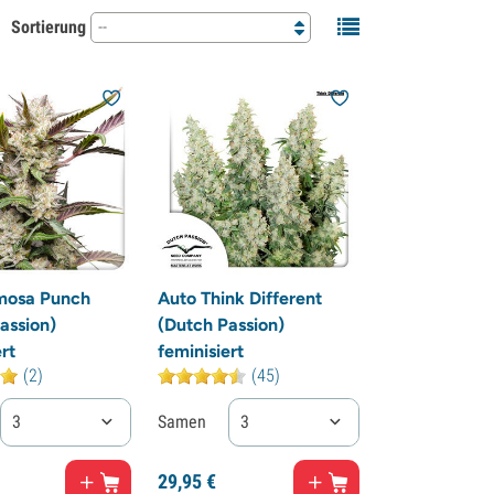
Sortierung
--
mosa Punch
Auto Think Different
assion)
(Dutch Passion)
rt
feminisiert
(2)
(45)
3
Samen
3
29,
95
€