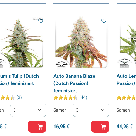
um's Tulip (Dutch
Auto Banana Blaze
Auto Le
ion) feminisiert
(Dutch Passion)
Passion) 
feminisiert
(3)
(44)
en
3
Samen
3
Samen
5
€
16,
95
€
44,
95
€