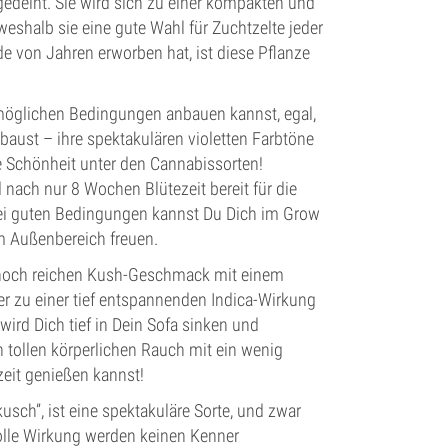
deiht. Sie wird sich zu einer kompakten und
weshalb sie eine gute Wahl für Zuchtzelte jeder
de von Jahren erworben hat, ist diese Pflanze
n möglichen Bedingungen anbauen kannst, egal,
aust – ihre spektakulären violetten Farbtöne
re Schönheit unter den Cannabissorten!
 nach nur 8 Wochen Blütezeit bereit für die
 Bei guten Bedingungen kannst Du Dich im Grow
m Außenbereich freuen.
nnoch reichen Kush-Geschmack mit einem
er zu einer tief entspannenden Indica-Wirkung
ird Dich tief in Dein Sofa sinken und
 tollen körperlichen Rauch mit ein wenig
zeit genießen kannst!
ch”, ist eine spektakuläre Sorte, und zwar
tolle Wirkung werden keinen Kenner