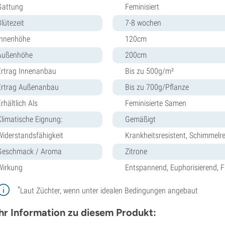
Gattung
Feminisiert
lütezeit
7-8 wochen
Innenhöhe
120cm
Außenhöhe
200cm
Ertrag Innenanbau
Bis zu 500g/m²
Ertrag Außenanbau
Bis zu 700g/Pflanze
rhältlich Als
Feminisierte Samen
Klimatische Eignung:
Gemäßigt
Widerstandsfähigkeit
Krankheitsresistent, Schimmelres
Geschmack / Aroma
Zitrone
Wirkung
Entspannend, Euphorisierend, F
*
Laut Züchter, wenn unter idealen Bedingungen angebaut
r Information zu diesem Produkt: