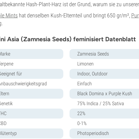
altbekannte Hash-Plant-Harz ist der Grund, warum sie zu unser
le Mints
hat denselben Kush-Elternteil und bringt 650 gr/m²,
Pur
g.
ini Asia (Zamnesia Seeds) feminisiert Datenblatt
Marke
Zamnesia Seeds
Terpene
Limonen
Geeignet für
Indoor, Outdoor
Anbauschwierigkeitsgrad
Einfach
ltern
Black Domina x Purple Kush
Genetik
75% Indica / 25% Sativa
THC
22%
CBD
0-1%
Blütentyp
Photoperiodisch