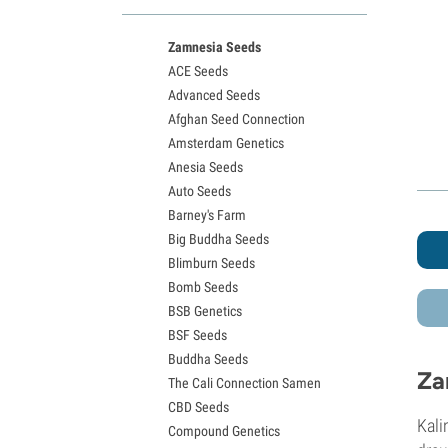
White Widow Sorten
Northern Lights Samen
Zamnesia Seeds
Granddaddy Purple Samen
ACE Seeds
OG Kush Samen
Advanced Seeds
Blue Dream Samen
Afghan Seed Connection
Lemon Haze Samen
Amsterdam Genetics
Bruce Banner Samen
Anesia Seeds
Gelato Samen
Auto Seeds
Sour Diesel Samen
Barney's Farm
Jack Herer Samen
Big Buddha Seeds
Girl Scout Cookies Samen
Blimburn Seeds
Wedding Cake Samen
Bomb Seeds
Zkittlez Samen
BSB Genetics
Pineapple Express Samen
BSF Seeds
Chemdawg Samen
Buddha Seeds
Hindu Kush Samen
Za
The Cali Connection Samen
Mimosa Samen
CBD Seeds
Kali
Compound Genetics