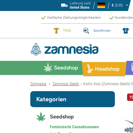
Lieferung nach
€
(EUR)
United States
Vielfache Zahlungsmöglichkeiten
Kundendien
TRIBE
Seedfinder
Seedshop
Headshop
Zamnesia
Zamnesia Seeds
Kalini Asia (Zamnesia Seeds) f
>
>
1
Kategorien
Seedshop
Feminisierte Cannabissamen