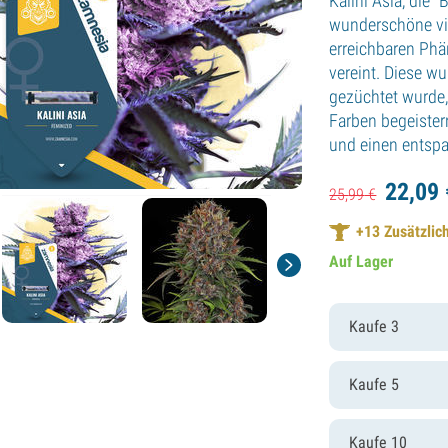
Kalini Asia, die 
wunderschöne vio
erreichbaren Ph
vereint. Diese w
gezüchtet wurde, 
Farben begeistern
und einen entsp
22,
09
25,
99
€
+
13
Zusätzlich
Auf Lager
Kaufe 3
Kaufe 5
Kaufe 10