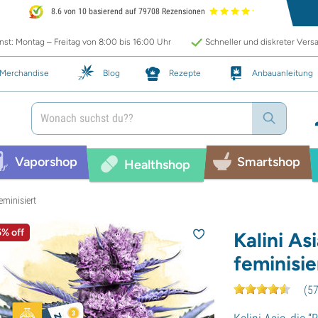
8.6 von 10 basierend auf 79708 Rezensionen
st: Montag – Freitag von 8:00 bis 16:00 Uhr
Schneller und diskreter Vers
Merchandise
Blog
Rezepte
Anbauanleitung
Vaporshop
Smartshop
Healthshop
eminisiert
5% off
Kalini A
feminisie
(
5