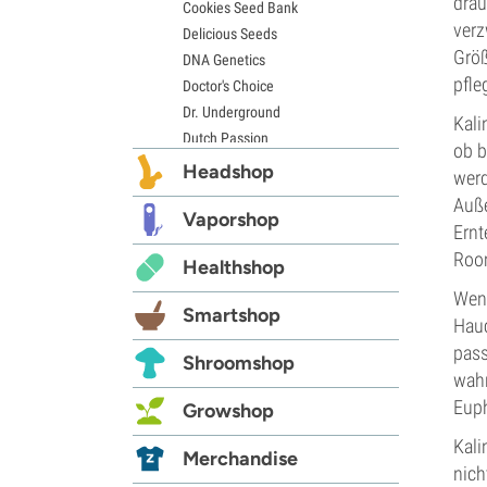
drau
Cookies Seed Bank
verz
Delicious Seeds
Größ
DNA Genetics
pfle
Doctor's Choice
Dr. Underground
Kali
Dutch Passion
ob b
Elite Seeds
Headshop
werd
Eva Seeds
Auße
Exotic Seed
Vaporshop
Ernt
Expert Seeds
Room
Healthshop
FastBuds
Female Seeds
Wenn
Smartshop
French Touch Seeds
Hauc
Garden of Green
pass
Shroomshop
GeneSeeds
wahr
Genehtik Seeds
Euph
Growshop
G13 Labs
Kali
Grass-O-Matic
Merchandise
nich
Greenhouse Seeds