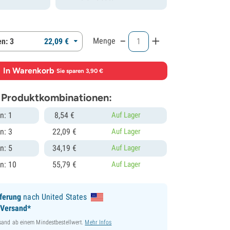
-
+
Menge
n: 3
22,
09
€
In Warenkorb
·
Sie sparen 3,90 €
 Produktkombinationen:
n: 1
8,
54
€
Auf Lager
n: 3
22,
09
€
Auf Lager
n: 5
34,
19
€
Auf Lager
n: 10
55,
79
€
Auf Lager
ferung
nach United States
 Versand*
sand ab einem Mindestbestellwert.
Mehr Infos