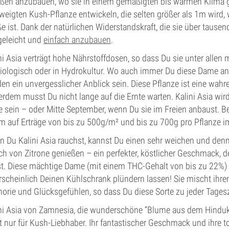
ßen anzubauen, wo sie in einem gemäßigten bis warmen Klima ge
weigten Kush-Pflanze entwickeln, die selten größer als 1m wird, 
e ist. Dank der natürlichen Widerstandskraft, die sie über tausen
geleicht und
einfach anzubauen
.
ni Asia verträgt hohe Nährstoffdosen, so dass Du sie unter alle
iologisch oder in Hydrokultur. Wo auch immer Du diese Dame anb
en ein unvergesslicher Anblick sein. Diese Pflanze ist eine wah
rdem musst Du nicht lange auf die Ernte warten. Kalini Asia wird
e sein – oder Mitte September, wenn Du sie im Freien anbaust.
 auf Erträge von bis zu 500g/m² und bis zu 700g pro Pflanze i
 Du Kalini Asia rauchst, kannst Du einen sehr weichen und de
h von Zitrone genießen – ein perfekter, köstlicher Geschmack, d
t. Diese mächtige Dame (mit einem THC-Gehalt von bis zu 22%) w
scheinlich Deinen Kühlschrank plündern lassen! Sie mischt ihren
orie und Glücksgefühlen, so dass Du diese Sorte zu jeder Tages
ni Asia von Zamnesia, die wunderschöne “Blume aus dem Hindukus
t nur für Kush-Liebhaber. Ihr fantastischer Geschmack und ihre 