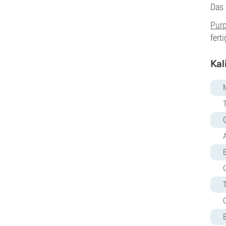
Das 
Pyramid Seeds
Rare Dankness
Purp
Reggae Seeds
ferti
Resin Seeds
Ripper Seeds
Kal
Royal Queen Seeds
Sagarmatha Seeds
Samsara Seeds
Seedstockers
Sensation Seeds
Sensi Seeds
Serious Seeds
E
Silent Seeds
Solfire Gardens
Soma Seeds
Spliff Seeds
Strain Hunters
Sumo Seeds