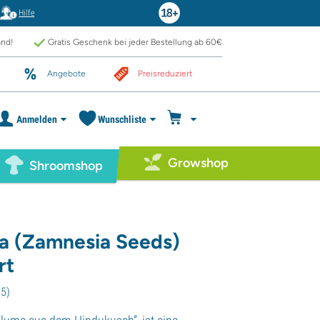
Hilfe
and!
Gratis Geschenk bei jeder Bestellung ab 60€
Angebote
Preisreduziert
Anmelden
Wunschliste
Growshop
Shroomshop
sia (Zamnesia Seeds)
rt
75
)