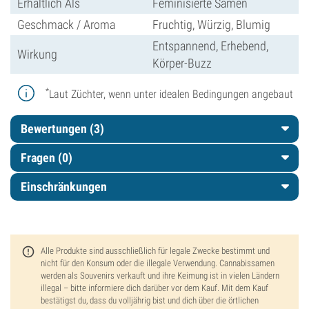
Erhältlich Als
Feminisierte Samen
Geschmack / Aroma
Fruchtig, Würzig, Blumig
Entspannend, Erhebend,
Wirkung
Körper-Buzz
*
Laut Züchter, wenn unter idealen Bedingungen angebaut
Bewertungen (3)
Fragen
(0)
Einschränkungen
Alle Produkte sind ausschließlich für legale Zwecke bestimmt und
nicht für den Konsum oder die illegale Verwendung. Cannabissamen
werden als Souvenirs verkauft und ihre Keimung ist in vielen Ländern
illegal – bitte informiere dich darüber vor dem Kauf. Mit dem Kauf
bestätigst du, dass du volljährig bist und dich über die örtlichen