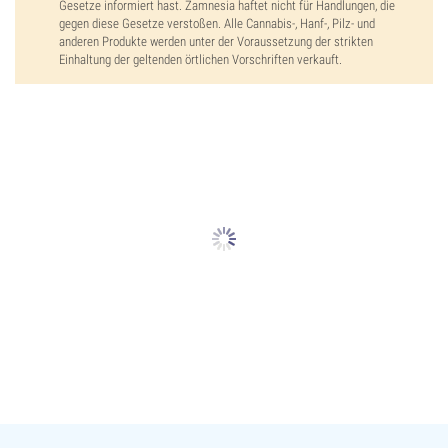
Gesetze informiert hast. Zamnesia haftet nicht für Handlungen, die
gegen diese Gesetze verstoßen. Alle Cannabis-, Hanf-, Pilz- und
anderen Produkte werden unter der Voraussetzung der strikten
Einhaltung der geltenden örtlichen Vorschriften verkauft.