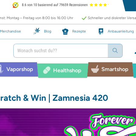
8.6 von 10 basierend auf 79659 Rezensionen
st: Montag – Freitag von 8:00 bis 16:00 Uhr
Schneller und diskreter Vers
Merchandise
Blog
Rezepte
Anbauanleitung
Vaporshop
Smartshop
Healthshop
ratch & Win | Zamnesia 420