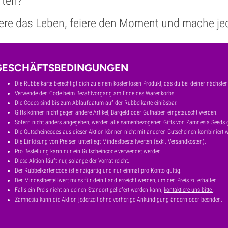
rten?
ere das Leben, feiere den Moment und mache j
GESCHÄFTSBEDINGUNGEN
Die Rubbelkarte berechtigt dich zu einem kostenlosen Produkt, das du bei deiner nächsten
Verwende den Code beim Bezahlvorgang am Ende des Warenkorbs.
Die Codes sind bis zum Ablaufdatum auf der Rubbelkarte einlösbar.
Gifts können nicht gegen andere Artikel, Bargeld oder Guthaben eingetauscht werden.
Sofern nicht anders angegeben, werden alle samenbezogenen Gifts von Zamnesia Seeds ge
Die Gutscheincodes aus dieser Aktion können nicht mit anderen Gutscheinen kombiniert 
Die Einlösung von Preisen unterliegt Mindestbestellwerten (exkl. Versandkosten).
Pro Bestellung kann nur ein Gutscheincode verwendet werden.
Diese Aktion läuft nur, solange der Vorrat reicht.
Der Rubbelkartencode ist einzigartig und nur einmal pro Konto gültig.
Der Mindestbestellwert muss für dein Land erreicht werden, um den Preis zu erhalten.
Falls ein Preis nicht an deinen Standort geliefert werden kann,
kontaktiere uns bitte
.
Zamnesia kann die Aktion jederzeit ohne vorherige Ankündigung ändern oder beenden.