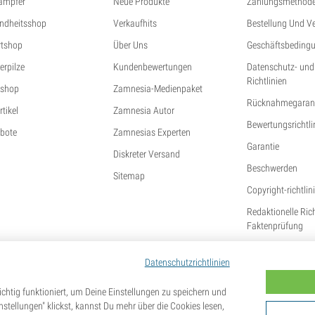
ampfer
Neue Produkte
Zahlungsmethod
ndheitsshop
Verkaufhits
Bestellung Und V
tshop
Über Uns
Geschäftsbeding
erpilze
Kundenbewertungen
Datenschutz- und
Richtlinien
shop
Zamnesia-Medienpaket
Rücknahmegarant
tikel
Zamnesia Autor
Bewertungsrichtli
bote
Zamnesias Experten
Garantie
Diskreter Versand
Beschwerden
Sitemap
Copyright-richtlin
Redaktionelle Ric
Faktenprüfung
Datenschutzrichtlinien
chtig funktioniert, um Deine Einstellungen zu speichern und
tellungen" klickst, kannst Du mehr über die Cookies lesen,