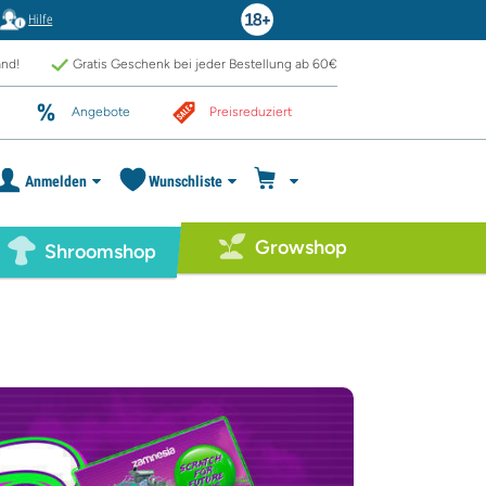
Hilfe
and!
Gratis Geschenk bei jeder Bestellung ab 60€
Angebote
Preisreduziert
Anmelden
Wunschliste
Growshop
Shroomshop