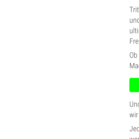
Tri
und
ult
Fre
Ob 
Ma
Und
wir
Jed