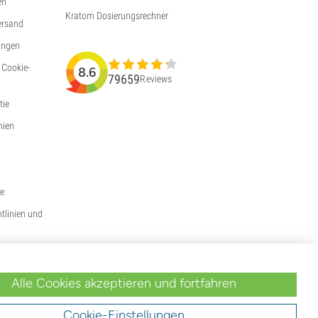
en
Kratom Dosierungsrechner
ersand
ungen
 Cookie-
8.6
79659
Reviews
ie
nien
ie
htlinien und
Alle Cookies akzeptieren und fortfahren
Cookie-Einstellungen