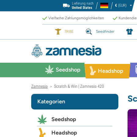
Lieferung nach
€
(EUR)
United States
Vielfache Zahlungsmöglichkeiten
Kundendien
TRIBE
Seedfinder
Seedshop
Headshop
Zamnesia
Scratch & Win | Zamnesia 420
>
Sc
Kategorien
Seedshop
Headshop