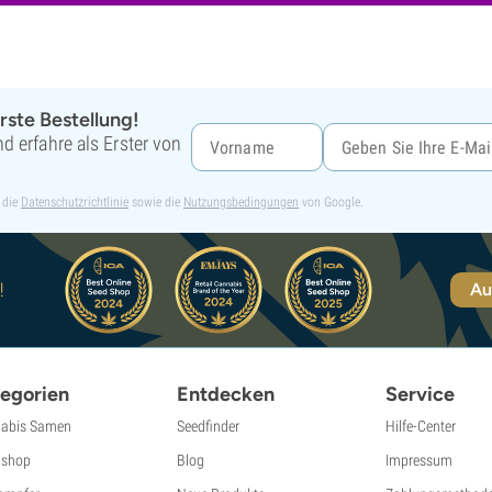
rste Bestellung!
d erfahre als Erster von
 die
Datenschutzrichtlinie
sowie die
Nutzungsbedingungen
von Google.
!
Au
egorien
Entdecken
Service
abis Samen
Seedfinder
Hilfe-Center
shop
Blog
Impressum