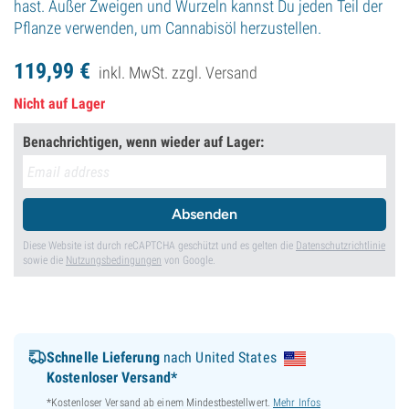
hast. Außer Zweigen und Wurzeln kannst Du jeden Teil der
Pflanze verwenden, um Cannabisöl herzustellen.
119,
99
€
inkl. MwSt. zzgl.
Versand
Nicht auf Lager
Benachrichtigen, wenn wieder auf Lager:
Absenden
Diese Website ist durch reCAPTCHA geschützt und es gelten die
Datenschutzrichtlinie
sowie die
Nutzungsbedingungen
von Google.
Schnelle Lieferung
nach United States
Kostenloser Versand*
*Kostenloser Versand ab einem Mindestbestellwert.
Mehr Infos