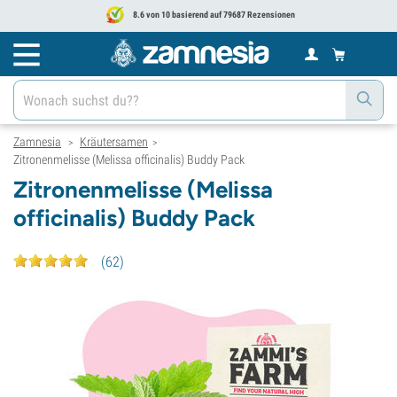
8.6 von 10 basierend auf 79687 Rezensionen
Zamnesia
Kräutersamen
>
>
Zitronenmelisse (Melissa officinalis) Buddy Pack
Zitronenmelisse (Melissa
officinalis) Buddy Pack
(
62
)