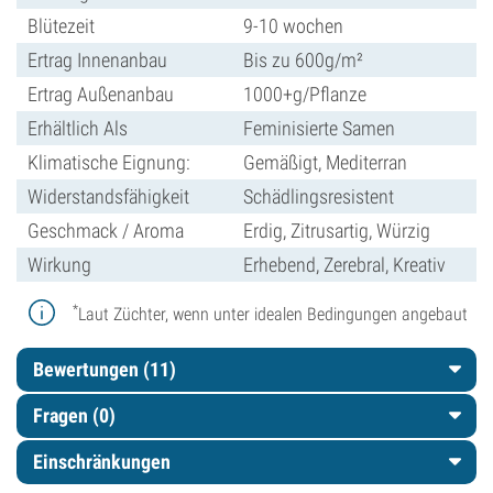
Blütezeit
9-10 wochen
Ertrag Innenanbau
Bis zu 600g/m²
Ertrag Außenanbau
1000+g/Pflanze
Erhältlich Als
Feminisierte Samen
Klimatische Eignung:
Gemäßigt, Mediterran
Widerstandsfähigkeit
Schädlingsresistent
Geschmack / Aroma
Erdig, Zitrusartig, Würzig
Wirkung
Erhebend, Zerebral, Kreativ
*
Laut Züchter, wenn unter idealen Bedingungen angebaut
Bewertungen (11)
Fragen
(0)
Einschränkungen