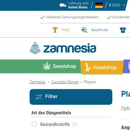
Lieferung nach
€
(EUR)
United States
Vielfache Zahlungsmöglichkeiten
Kundendien
TRIBE
Seedfinder
Seedshop
Headshop
Zamnesia
Cannabis Dünger
Plagron
>
>
Pl
Filter
Opti
Art des Düngemittels
Basisnährstoffe
(7)
Ang