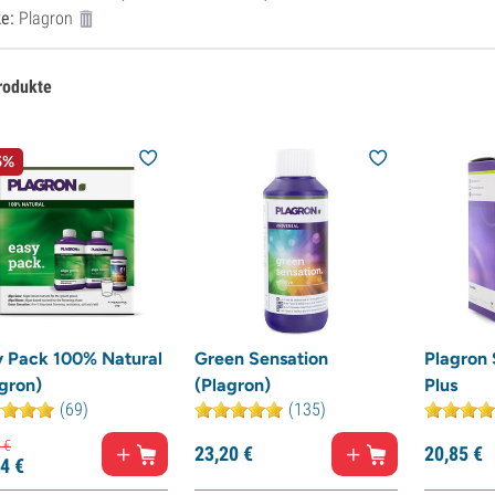
e:
Plagron
rodukte
5%
y Pack 100% Natural
Green Sensation
Plagron
gron)
(Plagron)
Plus
(69)
(135)
€
23,
20
€
20,
85
€
4
€