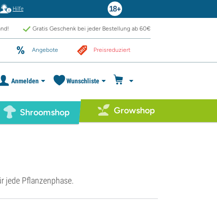
Hilfe
and!
Gratis Geschenk bei jeder Bestellung ab 60€
Angebote
Preisreduziert
Anmelden
Wunschliste
Growshop
Shroomshop
ür jede Pflanzenphase.