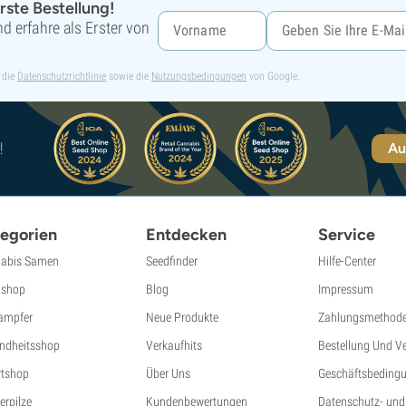
rste Bestellung!
d erfahre als Erster von
 die
Datenschutzrichtlinie
sowie die
Nutzungsbedingungen
von Google.
!
Au
egorien
Entdecken
Service
abis Samen
Seedfinder
Hilfe-Center
shop
Blog
Impressum
ampfer
Neue Produkte
Zahlungsmethod
ndheitsshop
Verkaufhits
Bestellung Und V
tshop
Über Uns
Geschäftsbeding
erpilze
Kundenbewertungen
Datenschutz- und