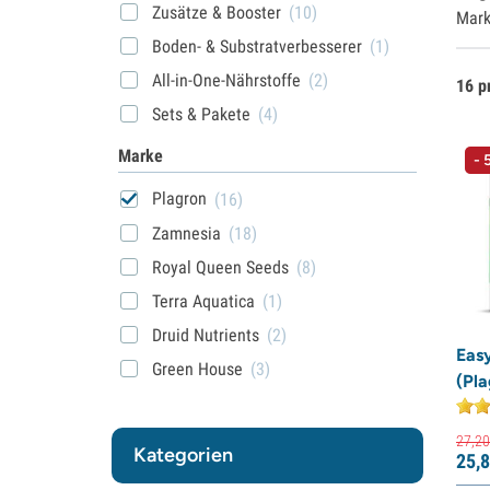
Zusätze & Booster
(10)
Mark
Boden- & Substratverbesserer
(1)
All-in-One-Nährstoffe
(2)
16 p
Sets & Pakete
(4)
Marke
- 
Plagron
(16)
Zamnesia
(18)
Royal Queen Seeds
(8)
Terra Aquatica
(1)
Druid Nutrients
(2)
Eas
Green House
(3)
(Pla
27,
20
Kategorien
25,
8