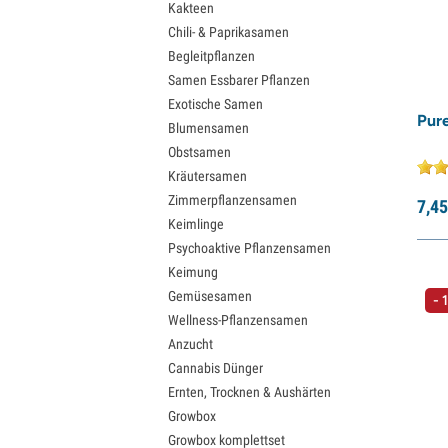
Kakteen
Chili- & Paprikasamen
Begleitpflanzen
Samen Essbarer Pflanzen
Exotische Samen
Pur
Blumensamen
Obstsamen
Kräutersamen
Zimmerpflanzensamen
7,
45
Keimlinge
Psychoaktive Pflanzensamen
Keimung
Gemüsesamen
- 
Wellness-Pflanzensamen
Anzucht
Cannabis Dünger
Ernten, Trocknen & Aushärten
Growbox
Growbox komplettset