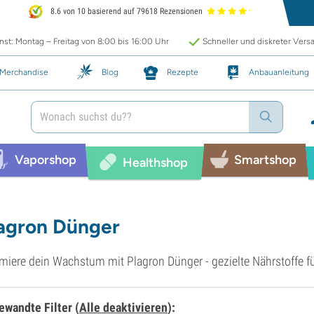
8.6 von 10 basierend auf 79618 Rezensionen
st: Montag – Freitag von 8:00 bis 16:00 Uhr
Schneller und diskreter Vers
Merchandise
Blog
Rezepte
Anbauanleitung
Vaporshop
Smartshop
Healthshop
agron Dünger
miere dein Wachstum mit Plagron Dünger - gezielte Nährstoffe f
ewandte Filter
(
Alle deaktivieren
)
: