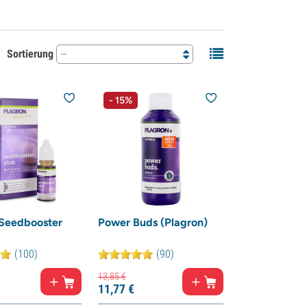
Sortierung
--
- 15%
 Seedbooster
Power Buds (Plagron)
(100)
(90)
13,
85
€
11,
77
€