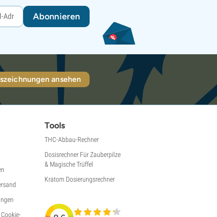
Abonnieren
szeichnungen ansehen
Tools
THC-Abbau-Rechner
Dosisrechner Für Zauberpilze
& Magische Trüffel
en
Kratom Dosierungsrechner
ersand
ungen
 Cookie-