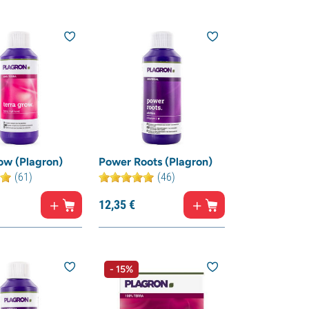
ow (Plagron)
Power Roots (Plagron)
(61)
(46)
12,
35
€
- 15%