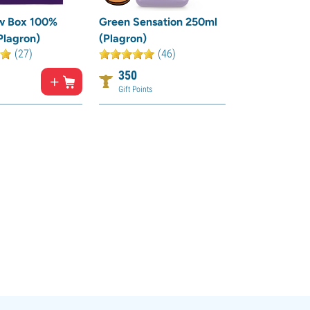
w Box 100%
Green Sensation 250ml
Plagron)
(Plagron)
(27)
(46)
350
Gift Points