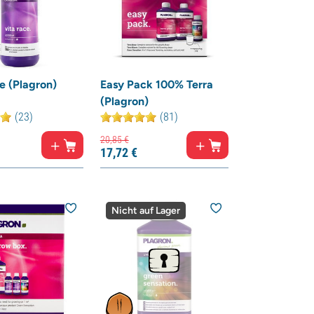
e (Plagron)
Easy Pack 100% Terra
(Plagron)
(23)
(81)
20,
85
€
17,
72
€
Nicht auf Lager