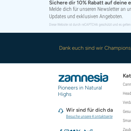
Sichere dir 10% Rabatt auf deine e
Melde dich für unseren Newsletter an un
Updates und exklusiven Angeboten.
Diese Website ist durch reCAPTCHA geschützt und es gelten
Dank euch sind wir Champions
Kat
Cann
Pioneers in Natural
Highs
Head
Verd
Wir sind für dich da
Gesu
Besuche unsere Kontaktseite
Smar
Zaub