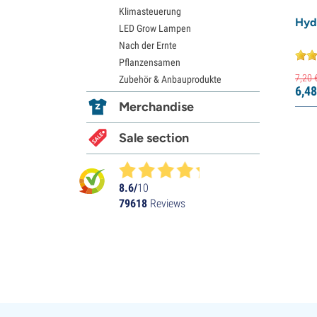
Klimasteuerung
Hyd
LED Grow Lampen
Nach der Ernte
Pflanzensamen
7,
20
Zubehör & Anbauprodukte
6,
48
Merchandise
Sale section
8.6/
10
79618
Reviews