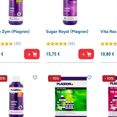
e Zym (Plagron)
Sugar Royal (Plagron)
Vita Rac
(43)
(66)
€
15,
75
€
10,
80
€
10%
- 15%
- 10%