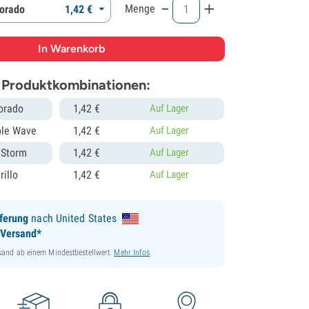
-
+
Menge
Dorado
1,
42
€
 Produktkombinationen:
orado
1,
42
€
Auf Lager
ple Wave
1,
42
€
Auf Lager
 Storm
1,
42
€
Auf Lager
illo
1,
42
€
Auf Lager
ferung
nach United States
 Versand*
sand ab einem Mindestbestellwert.
Mehr Infos