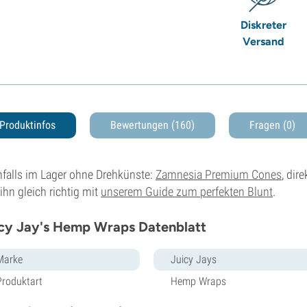
Diskreter
Versand
Produktinfos
Bewertungen (160)
Fragen
(0)
falls im Lager ohne Drehkünste:
Zamnesia Premium Cones
, dir
 ihn gleich richtig mit
unserem Guide zum perfekten Blunt
.
cy Jay's Hemp Wraps Datenblatt
Marke
Juicy Jays
Produktart
Hemp Wraps