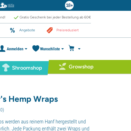
Hilfe
and!
Gratis Geschenk bei jeder Bestellung ab 60€
Angebote
Preisreduziert
Anmelden
Wunschliste
Growshop
Shroomshop
y's Hemp Wraps
60
)
s werden aus reinem Hanf hergestellt und
ürlich. Jede Packung enthält zwei Wraps und