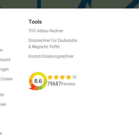
Tools
THC-Abbau-Rechner
Dosisrechner Für Zauberpilze
& Magische Trüffel
en
Kratom Dosierungsrechner
ersand
ungen
 Cookie-
8.6
79687
Reviews
ie
nien
ie