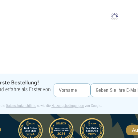
rste Bestellung!
d erfahre als Erster von
 die
Datenschutzrichtlinie
sowie die
Nutzungsbedingungen
von Google.
!
Au