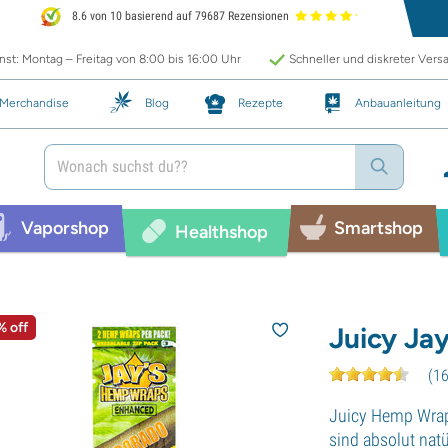
8.6 von 10 basierend auf 79687 Rezensionen
st: Montag – Freitag von 8:00 bis 16:00 Uhr
Schneller und diskreter Vers
Merchandise
Blog
Rezepte
Anbauanleitung
Vaporshop
Smartshop
Healthshop
% off
Juicy Ja
(
1
Juicy Hemp Wrap
sind absolut nat