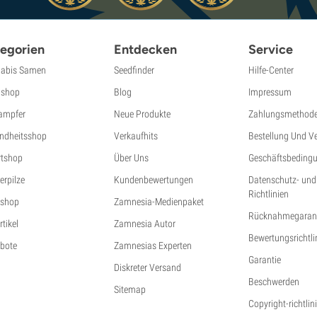
egorien
Entdecken
Service
abis Samen
Seedfinder
Hilfe-Center
shop
Blog
Impressum
ampfer
Neue Produkte
Zahlungsmethod
ndheitsshop
Verkaufhits
Bestellung Und V
tshop
Über Uns
Geschäftsbeding
erpilze
Kundenbewertungen
Datenschutz- und
Richtlinien
shop
Zamnesia-Medienpaket
Rücknahmegarant
tikel
Zamnesia Autor
Bewertungsrichtli
bote
Zamnesias Experten
Garantie
Diskreter Versand
Beschwerden
Sitemap
Copyright-richtlin