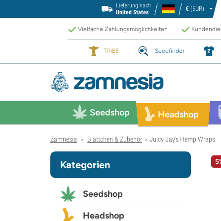
Lieferung nach
€
(EUR)
United States
Vielfache Zahlungsmöglichkeiten
Kundendien
TRIBE
Seedfinder
Seedshop
Headshop
Zamnesia
Blättchen & Zubehör
Juicy Jay's Hemp Wraps
>
>
5
Kategorien
Seedshop
Headshop