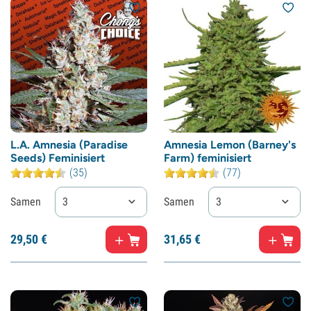
L.A. Amnesia (Paradise
Amnesia Lemon (Barney's
Seeds) Feminisiert
Farm) feminisiert
(35)
(77)
Samen
3
Samen
3
29,
50
€
31,
65
€