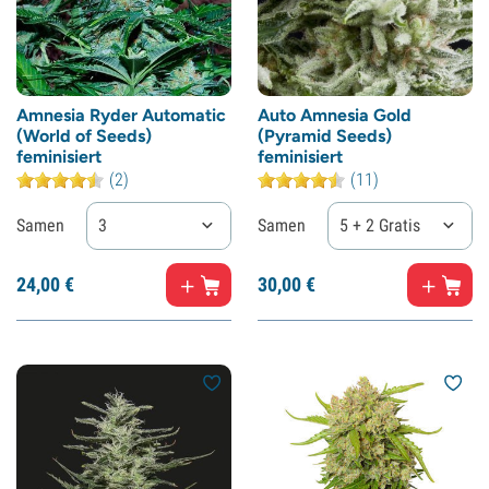
Amnesia Ryder Automatic
Auto Amnesia Gold
(World of Seeds)
(Pyramid Seeds)
feminisiert
feminisiert
(2)
(11)
Samen
3
Samen
5 + 2 Gratis
24,
00
€
30,
00
€