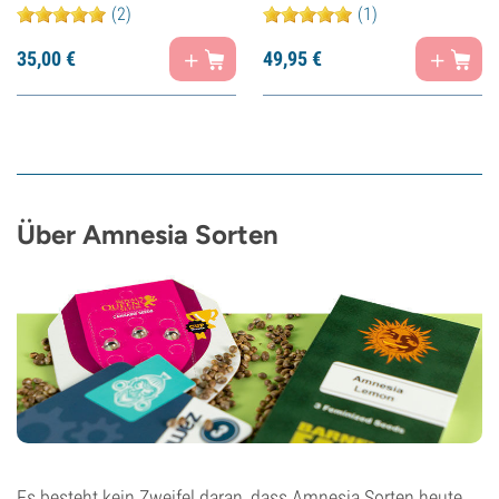
(2)
(1)
35,
00
€
49,
95
€
Über Amnesia Sorten
Es besteht kein Zweifel daran, dass Amnesia Sorten heute