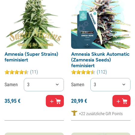
Amnesia (Super Strains)
Amnesia Skunk Automatic
feminisiert
(Zamnesia Seeds)
feminisiert
(11)
(112)
Samen
3
Samen
3
35,
95
€
20,
99
€
+22 zusätzliche Gift Points