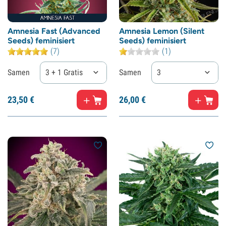
Amnesia Fast (Advanced
Amnesia Lemon (Silent
Seeds) feminisiert
Seeds) feminisiert
(7)
(1)
Samen
3 + 1 Gratis
Samen
3
23,
50
€
26,
00
€