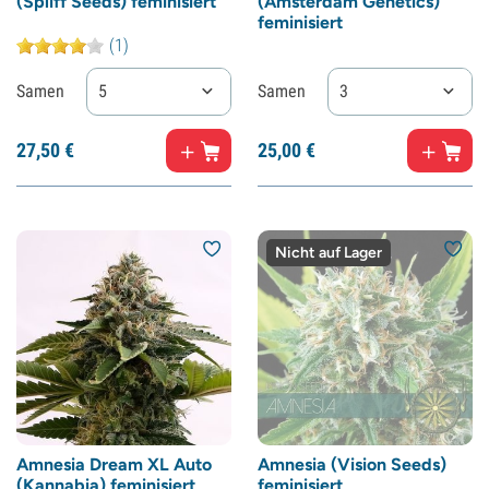
(Spliff Seeds) feminisiert
(Amsterdam Genetics)
feminisiert
(1)
Samen
5
Samen
3
27,
50
€
25,
00
€
Nicht auf Lager
Amnesia Dream XL Auto
Amnesia (Vision Seeds)
(Kannabia) feminisiert
feminisiert