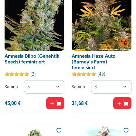
Amnesia Bilbo (Genehtik
Amnesia Haze Auto
Seeds) feminisiert
(Barney's Farm)
feminisiert
(2)
(49)
Samen
5
Samen
3
45,
00
€
31,
68
€