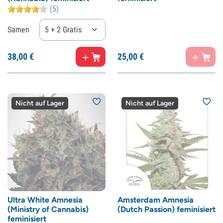
(5)
Samen
5 + 2 Gratis
38,
00
€
25,
00
€
Nicht auf Lager
Nicht auf Lager
Ultra White Amnesia
Amsterdam Amnesia
(Ministry of Cannabis)
(Dutch Passion) feminisiert
feminisiert