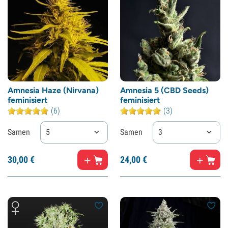
Amnesia Haze (Nirvana)
Amnesia 5 (CBD Seeds)
feminisiert
feminisiert
(6)
(3)
Samen
5
Samen
3
30,
00
€
24,
00
€