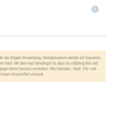
der die illegale Verwendung. Cannabissamen werden als Souvenirs
dem Kauf. Mit dem Kauf bestätigst du, dass du volljährig bist und
gegen diese Gesetze verstoßen. Alle Cannabis-, Hanf-, Pilz- und
lichen Vorschriften verkauft.