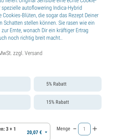
o liefert Original Sensible eine echte Cookie-
 spezielle autoflowering Indica-Hybrid
re Cookies-Blüten, die sogar das Rezept Deiner
n Schatten stellen können. Sie rasen wie ein
ur Ernte, wonach Dir ein kräftiger Ertrag
auch noch richtig breit macht..
 MwSt. zzgl.
Versand
5% Rabatt
15% Rabatt
-
+
Menge
n: 3 + 1
20,
07
€