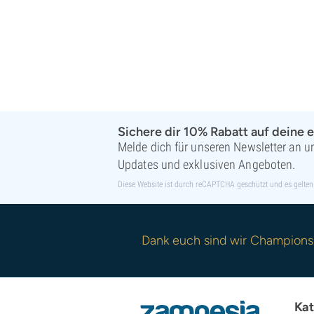
Super Sativa Seed Club
Super Strains
Sweet Seeds
TICAL
T.H. Seeds
Top Tao Seeds
Vision Seeds
VIP Seeds
Sichere dir 10% Rabatt auf deine e
White Label
Melde dich für unseren Newsletter an un
World Of Seeds
Updates und exklusiven Angeboten.
Saatgutbanken
Diese Website ist durch reCAPTCHA geschützt und es gelten
Dank euch sind wir Champions
Kat