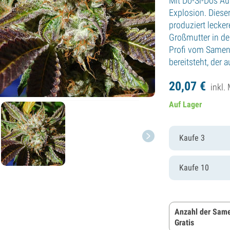
Mit Do-Si-Dos Aut
Explosion. Dieser
produziert lecke
Großmutter in de
Profi vom Samen z
bereitsteht, der 
20,
07
€
inkl.
Auf Lager
Kaufe 3
Kaufe 10
Anzahl der Same
Gratis