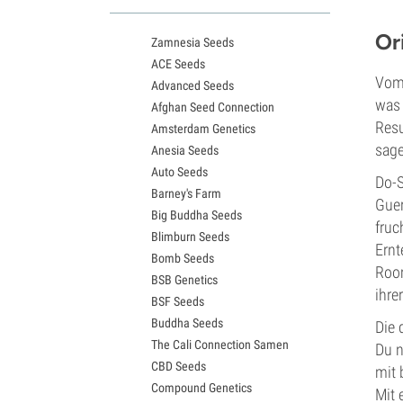
White Widow Sorten
Northern Lights Samen
Or
Zamnesia Seeds
Granddaddy Purple Samen
ACE Seeds
OG Kush Samen
Vom 
Advanced Seeds
Blue Dream Samen
was 
Afghan Seed Connection
Lemon Haze Samen
Resu
Amsterdam Genetics
Bruce Banner Samen
sage
Anesia Seeds
Gelato Samen
Auto Seeds
Sour Diesel Samen
Do-S
Barney's Farm
Jack Herer Samen
Guer
Big Buddha Seeds
Girl Scout Cookies Samen
fruc
Blimburn Seeds
Wedding Cake Samen
Ernt
Bomb Seeds
Zkittlez Samen
Room
BSB Genetics
Pineapple Express Samen
ihre
BSF Seeds
Chemdawg Samen
Buddha Seeds
Hindu Kush Samen
Die 
The Cali Connection Samen
Mimosa Samen
Du n
CBD Seeds
mit 
Compound Genetics
Mit 