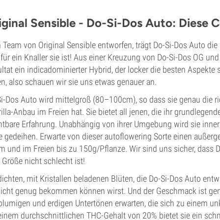
iginal Sensible - Do-Si-Dos Auto: Diese C
Team von Original Sensible entworfen, trägt Do-Si-Dos Auto di
für ein Knaller sie ist! Aus einer Kreuzung von Do-Si-Dos OG und 
ltat ein indicadominierter Hybrid, der locker die besten Aspekte s
n, also schauen wir sie uns etwas genauer an.
i-Dos Auto wird mittelgroß (80–100cm), so dass sie genau die ri
illa-Anbau im Freien hat. Sie bietet all jenen, die ihr grundlege
htbare Erfahrung. Unabhängig von ihrer Umgebung wird sie inn
e gedeihen. Erwarte von dieser autoflowering Sorte einen außer
 und im Freien bis zu 150g/Pflanze. Wir sind uns sicher, dass D
r Größe nicht schlecht ist!
dichten, mit Kristallen beladenen Blüten, die Do-Si-Dos Auto ent
icht genug bekommen können wirst. Und der Geschmack ist gen
blumigen und erdigen Untertönen erwarten, die sich zu einem u
einem durchschnittlichen THC-Gehalt von 20% bietet sie ein schn