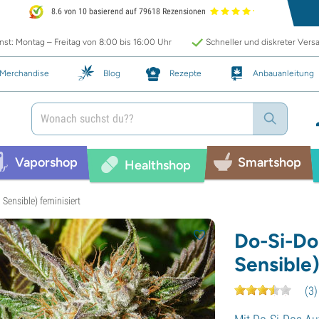
8.6 von 10 basierend auf 79618 Rezensionen
st: Montag – Freitag von 8:00 bis 16:00 Uhr
Schneller und diskreter Vers
Merchandise
Blog
Rezepte
Anbauanleitung
Vaporshop
Smartshop
Healthshop
 Sensible) feminisiert
Do-Si-Do
Sensible)
(
3
)