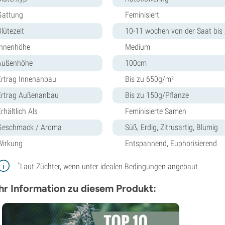
Gattung
Feminisiert
lütezeit
10-11 wochen von der Saat bis 
Innenhöhe
Medium
Außenhöhe
100cm
Ertrag Innenanbau
Bis zu 650g/m²
Ertrag Außenanbau
Bis zu 150g/Pflanze
rhältlich Als
Feminisierte Samen
Geschmack / Aroma
Süß, Erdig, Zitrusartig, Blumig
Wirkung
Entspannend, Euphorisierend
*
Laut Züchter, wenn unter idealen Bedingungen angebaut
r Information zu diesem Produkt: