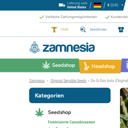
Lieferung nach
€
(EUR)
United States
Vielfache Zahlungsmöglichkeiten
Kundendien
TRIBE
Seedfinder
Seedshop
Headshop
Zamnesia
Original Sensible Seeds
Do-Si-Dos Auto (Original
>
>
Kategorien
Seedshop
Feminisierte Cannabissamen