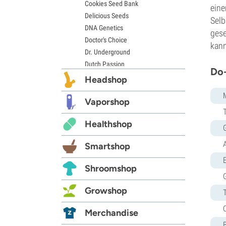
Cookies Seed Bank
ein
Delicious Seeds
Selb
DNA Genetics
gese
Doctor's Choice
kann
Dr. Underground
Dutch Passion
Do-
Elite Seeds
Headshop
Eva Seeds
Exotic Seed
Vaporshop
Expert Seeds
Healthshop
FastBuds
Female Seeds
Smartshop
French Touch Seeds
E
Garden of Green
Shroomshop
GeneSeeds
Genehtik Seeds
Growshop
G13 Labs
Grass-O-Matic
Merchandise
Greenhouse Seeds