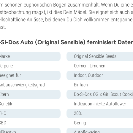
em schönen euphorischen Bogen zusammenhält. Wenn Du eine 
stbeobachtung magst, ist dies Dein Mädel. Sie eignet sich auch 
llschaftliche Anlässe, bei denen Du Dich vollkommen entspanne
st.
Si-Dos Auto (Original Sensible) feminisiert Date
Marke
Original Sensible Seeds
Terpene
Ocimen, Limonen
Geeignet für
Indoor, Outdoor
Anbauschwierigkeitsgrad
Einfach
ltern
Do-Si-Dos OG x Girl Scout Cook
Genetik
Indicadominierte Autoflower
THC
20%
CBD
Gering
Blütentyp
Autoflowering