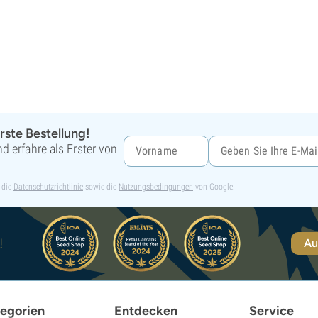
rste Bestellung!
d erfahre als Erster von
 die
Datenschutzrichtlinie
sowie die
Nutzungsbedingungen
von Google.
!
Au
egorien
Entdecken
Service