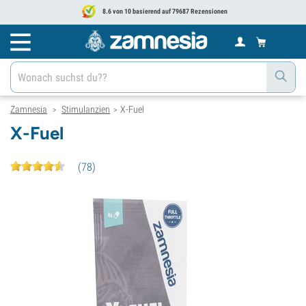
8.6 von 10 basierend auf 79687 Rezensionen
Zamnesia
Stimulanzien
X-Fuel
>
>
X-Fuel
(
78
)