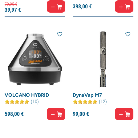
79,
95
€
398,
00
€
39,
97
€
VOLCANO HYBRID
DynaVap M7
(10)
(12)
598,
00
€
99,
00
€