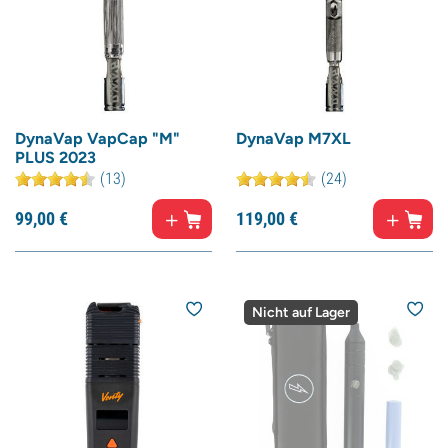
DynaVap VapCap "M"
DynaVap M7XL
PLUS 2023
(13)
(24)
99,
00
€
119,
00
€
Nicht auf Lager