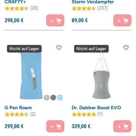
CRAFTY+
Storm Verdampfer
(20)
(237)
298,
00
€
89,
00
€
Nicht auf Lager
Nicht auf Lager
G Pen Roam
Dr. Dabber Boost EVO
(2)
(1)
299,
00
€
329,
00
€