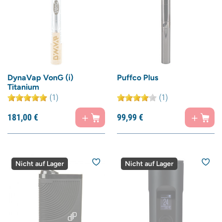
DynaVap VonG (i)
Puffco Plus
Titanium
(1)
(1)
181,
00
€
99,
99
€
Nicht auf Lager
Nicht auf Lager