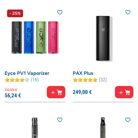
- 25%
Eyce PV1 Vaporizer
PAX Plus
(16)
(32)
74,
99
€
249,
00
€
56,
24
€