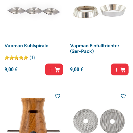
Vapman Kühlspirale
Vapman Einfülltrichter
(2er-Pack)
(1)
9,
00
€
9,
00
€