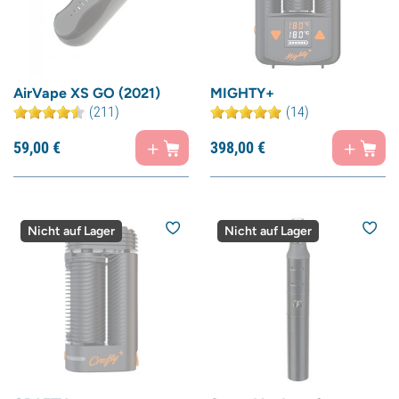
AirVape XS GO (2021)
MIGHTY+
(211)
(14)
59,
00
€
398,
00
€
Nicht auf Lager
Nicht auf Lager