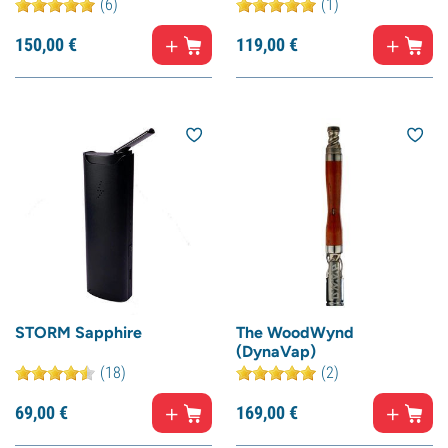
(6)
(1)
150,
00
€
119,
00
€
STORM Sapphire
The WoodWynd
(DynaVap)
(18)
(2)
69,
00
€
169,
00
€