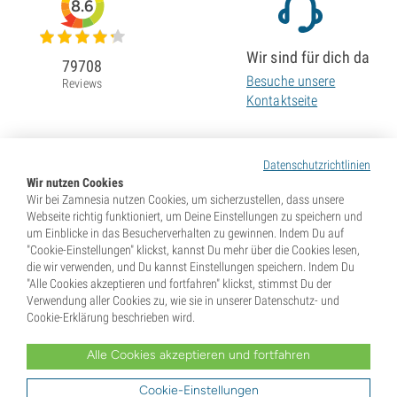
8.6
Wir sind für dich da
79708
Besuche unsere
Reviews
Kontaktseite
Datenschutzrichtlinien
Wir nutzen Cookies
Wir bei Zamnesia nutzen Cookies, um sicherzustellen, dass unsere
Webseite richtig funktioniert, um Deine Einstellungen zu speichern und
um Einblicke in das Besucherverhalten zu gewinnen. Indem Du auf
"Cookie-Einstellungen" klickst, kannst Du mehr über die Cookies lesen,
die wir verwenden, und Du kannst Einstellungen speichern. Indem Du
"Alle Cookies akzeptieren und fortfahren" klickst, stimmst Du der
Verwendung aller Cookies zu, wie sie in unserer Datenschutz- und
Cookie-Erklärung beschrieben wird.
Alle Cookies akzeptieren und fortfahren
* Samen werden als Souvenirs verkauft. In vielen Ländern ist die Keimung von Samen illegal. Informiere
Dich vor dem Kauf. Mit Deiner Bestellung gibst Du an, dass Du in dem Land, wo Du lebst, volljährig und
Dir der dort geltenden Gesetze bewusst bist. Du verzichtest außerdem auf jeglichen Haftungsanspruch
Cookie-Einstellungen
gegenüber Zamnesia, falls Du gegen diese Gesetze verstößt.