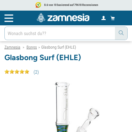
8.6 von 10 basierend auf 79618 Rezensionen
Zamnesia
Bongs
Glasbong Surf (EHLE)
>
>
Glasbong Surf (EHLE)
(
2
)