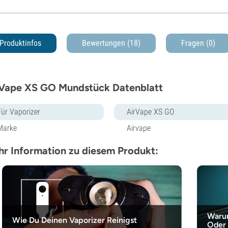
Produktinfos
Bewertungen (18)
Fragen
(0)
Vape XS GO Mundstück Datenblatt
Für Vaporizer
AirVape XS GO
Marke
Airvape
r Information zu diesem Produkt:
Warum
Wie Du Deinen Vaporizer Reinigst
Oder 