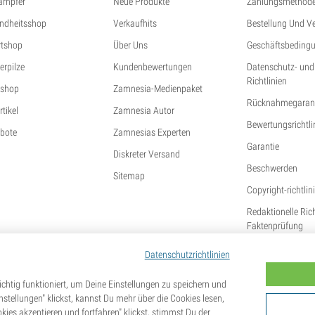
ampfer
Neue Produkte
Zahlungsmethod
ndheitsshop
Verkaufhits
Bestellung Und V
tshop
Über Uns
Geschäftsbeding
erpilze
Kundenbewertungen
Datenschutz- und
Richtlinien
shop
Zamnesia-Medienpaket
Rücknahmegarant
tikel
Zamnesia Autor
Bewertungsrichtli
bote
Zamnesias Experten
Garantie
Diskreter Versand
Beschwerden
Sitemap
Copyright-richtlin
Redaktionelle Ric
Faktenprüfung
Datenschutzrichtlinien
chtig funktioniert, um Deine Einstellungen zu speichern und
tellungen" klickst, kannst Du mehr über die Cookies lesen,
kies akzeptieren und fortfahren" klickst, stimmst Du der