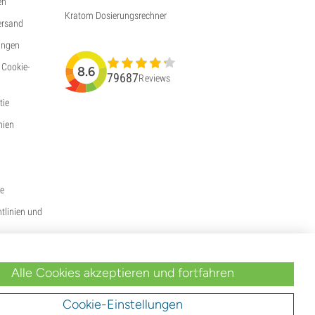
en
Kratom Dosierungsrechner
ersand
ungen
 Cookie-
8.6
79687
Reviews
ie
nien
ie
htlinien und
Alle Cookies akzeptieren und fortfahren
Cookie-Einstellungen