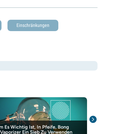
Einschränkungen
 Es Wichtig Ist, In Pfeife, Bong
Was Man Mit 
Vaporizer Ein Sieb Zu Verwenden