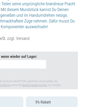
Teilen seine ursprüngliche brandneue Pracht
. Mit diesem Mundstück kannst Du Deinen
r genießen und im Handumdrehen riesige,
schmackhaftere Züge nehmen. Dafür musst Du
aar Komponenten auswechseln!
wSt. zzgl.
Versand
 wenn wieder auf Lager:
te ist durch reCAPTCHA geschützt und es gelten die
richtlinie
sowie die
Nutzungsbedingungen
von Google.
5% Rabatt