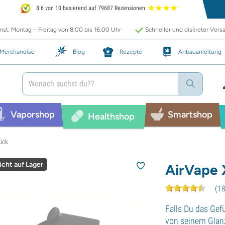
8.6 von 10 basierend auf 79687 Rezensionen
st: Montag – Freitag von 8:00 bis 16:00 Uhr
Schneller und diskreter Vers
Merchandise
Blog
Rezepte
Anbauanleitung
Vaporshop
Smartshop
Healthshop
ück
icht auf Lager
AirVape
(
1
Falls Du das Gef
von seinem Glanz