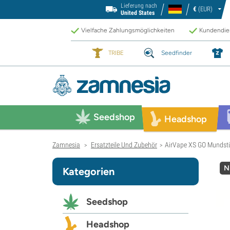
Lieferung nach
€
(EUR)
United States
Vielfache Zahlungsmöglichkeiten
Kundendien
TRIBE
Seedfinder
Seedshop
Headshop
Zamnesia
Ersatzteile Und Zubehör
AirVape XS GO Mundst
>
>
N
Kategorien
Seedshop
Headshop