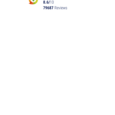
8.6/
10
79687
Reviews