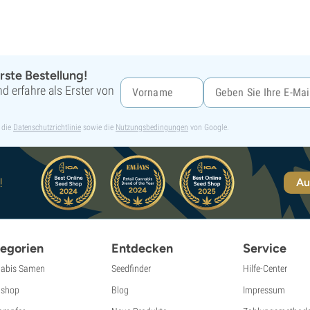
rste Bestellung!
d erfahre als Erster von
 die
Datenschutzrichtlinie
sowie die
Nutzungsbedingungen
von Google.
!
Au
egorien
Entdecken
Service
abis Samen
Seedfinder
Hilfe-Center
shop
Blog
Impressum