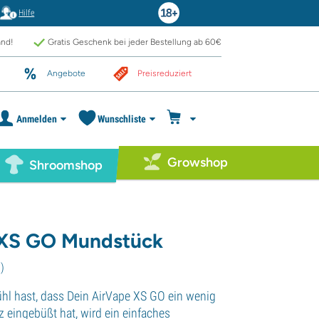
Hilfe
and!
Gratis Geschenk bei jeder Bestellung ab 60€
Angebote
Preisreduziert
Anmelden
Wunschliste
Growshop
Shroomshop
 XS GO Mundstück
8
)
ühl hast, dass Dein AirVape XS GO ein wenig
 eingebüßt hat, wird ein einfaches