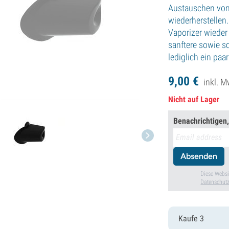
Austauschen von 
wiederherstellen
Vaporizer wiede
sanftere sowie 
lediglich ein p
9,
00
€
inkl. M
Nicht auf Lager
Benachrichtigen,
Absenden
Diese Websi
Datenschutz
Kaufe 3