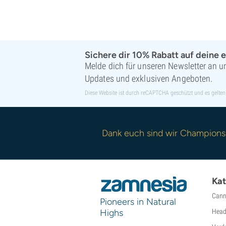
Sichere dir 10% Rabatt auf deine e
Melde dich für unseren Newsletter an un
Updates und exklusiven Angeboten.
Diese Website ist durch reCAPTCHA geschützt und es gelten
Dank euch sind wir Champions
Kat
Cann
Pioneers in Natural
Highs
Head