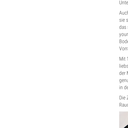
Unte
Auch
sie 
das 
your
Bode
Vorr
Mit 
lieb
der 
genu
in d
Die 
Rauc