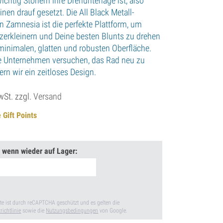
ichtig Stonern ihre Drehunterlage ist, also
nen drauf gesetzt. Die All Black Metall-
n Zamnesia ist die perfekte Plattform, um
 zerkleinern und Deine besten Blunts zu drehen
 minimalen, glatten und robusten Oberfläche.
Unternehmen versuchen, das Rad neu zu
ern wir ein zeitloses Design.
wSt. zzgl.
Versand
 Gift Points
 wenn wieder auf Lager:
te ist durch reCAPTCHA geschützt und es gelten die
richtlinie
sowie die
Nutzungsbedingungen
von Google.