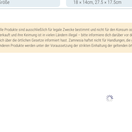
Größe
18 × 14cm, 27.5 × 17.5cm
lle Produkte sind ausschließlich für legale Zwecke bestimmt und nicht für den Konsum o
erkauft und ihre Keimung ist in vielen Ländern illegal – bitte informiere dich darüber vor 
ich über die örtlichen Gesetze informiert hast. Zamnesia haftet nicht für Handlungen, die 
nderen Produkte werden unter der Voraussetzung der strikten Einhaltung der geltenden ört