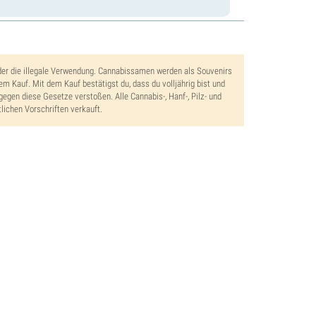
der die illegale Verwendung. Cannabissamen werden als Souvenirs
dem Kauf. Mit dem Kauf bestätigst du, dass du volljährig bist und
gegen diese Gesetze verstoßen. Alle Cannabis-, Hanf-, Pilz- und
lichen Vorschriften verkauft.