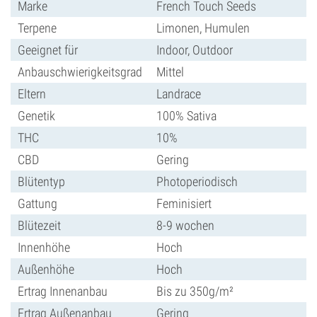
Marke
French Touch Seeds
Terpene
Limonen, Humulen
Geeignet für
Indoor, Outdoor
Anbauschwierigkeitsgrad
Mittel
Eltern
Landrace
Genetik
100% Sativa
THC
10%
CBD
Gering
Blütentyp
Photoperiodisch
Gattung
Feminisiert
Blütezeit
8-9 wochen
Innenhöhe
Hoch
Außenhöhe
Hoch
Ertrag Innenanbau
Bis zu 350g/m²
Ertrag Außenanbau
Gering