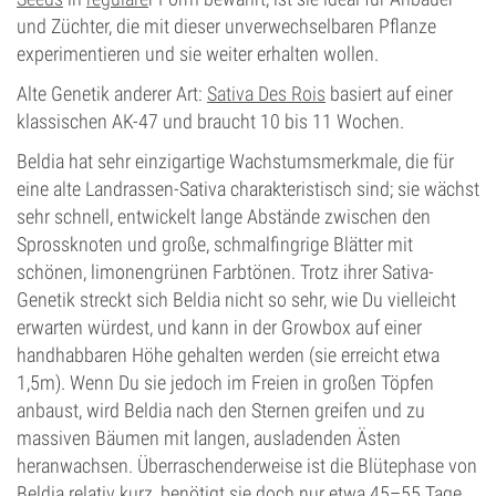
und Züchter, die mit dieser unverwechselbaren Pflanze
experimentieren und sie weiter erhalten wollen.
Alte Genetik anderer Art:
Sativa Des Rois
basiert auf einer
klassischen AK-47 und braucht 10 bis 11 Wochen.
Beldia hat sehr einzigartige Wachstumsmerkmale, die für
eine alte Landrassen-Sativa charakteristisch sind; sie wächst
sehr schnell, entwickelt lange Abstände zwischen den
Sprossknoten und große, schmalfingrige Blätter mit
schönen, limonengrünen Farbtönen. Trotz ihrer Sativa-
Genetik streckt sich Beldia nicht so sehr, wie Du vielleicht
erwarten würdest, und kann in der Growbox auf einer
handhabbaren Höhe gehalten werden (sie erreicht etwa
1,5m). Wenn Du sie jedoch im Freien in großen Töpfen
anbaust, wird Beldia nach den Sternen greifen und zu
massiven Bäumen mit langen, ausladenden Ästen
heranwachsen. Überraschenderweise ist die Blütephase von
Beldia relativ kurz, benötigt sie doch nur etwa 45–55 Tage.