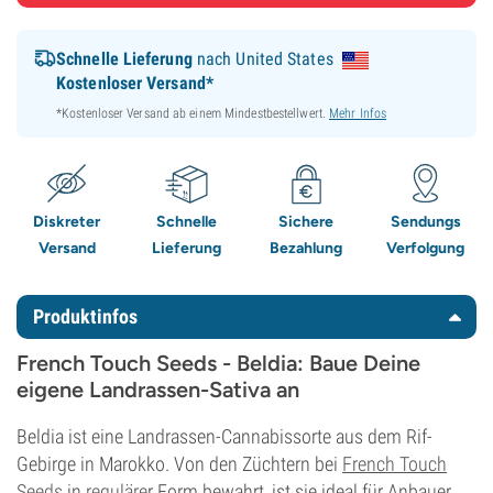
Schnelle Lieferung
nach United States
Kostenloser Versand*
*Kostenloser Versand ab einem Mindestbestellwert.
Mehr Infos
Diskreter
Schnelle
Sichere
Sendungs
Versand
Lieferung
Bezahlung
Verfolgung
Produktinfos
French Touch Seeds - Beldia: Baue Deine
eigene Landrassen-Sativa an
Beldia ist eine Landrassen-Cannabissorte aus dem Rif-
Gebirge in Marokko. Von den Züchtern bei
French Touch
Seeds
in
reguläre
r Form bewahrt, ist sie ideal für Anbauer