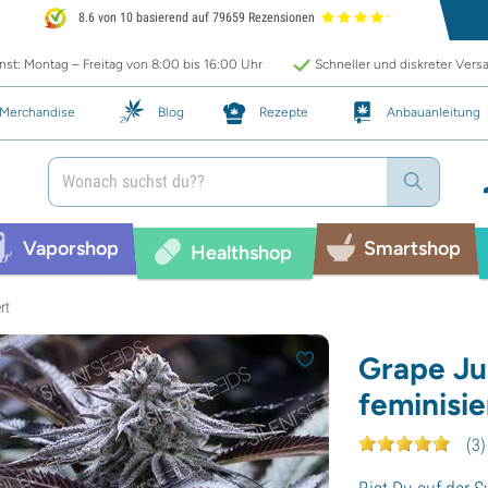
8.6 von 10 basierend auf 79659 Rezensionen
st: Montag – Freitag von 8:00 bis 16:00 Uhr
Schneller und diskreter Vers
Merchandise
Blog
Rezepte
Anbauanleitung
Vaporshop
Smartshop
Healthshop
rt
Grape Ju
feminisie
(
3
)