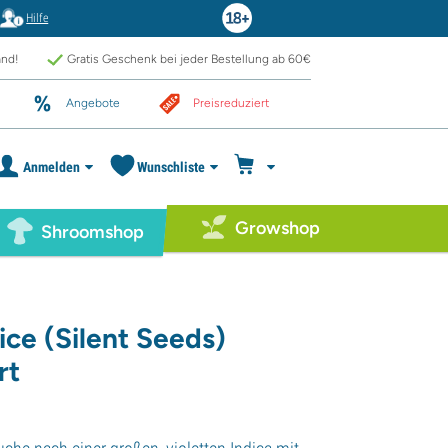
Hilfe
and!
Gratis Geschenk bei jeder Bestellung ab 60€
Angebote
Preisreduziert
Anmelden
Wunschliste
Growshop
Shroomshop
ice (Silent Seeds)
rt