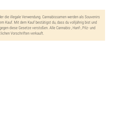
der die illegale Verwendung. Cannabissamen werden als Souvenirs
dem Kauf. Mit dem Kauf bestätigst du, dass du volljährig bist und
gegen diese Gesetze verstoßen. Alle Cannabis-, Hanf-, Pilz- und
lichen Vorschriften verkauft.