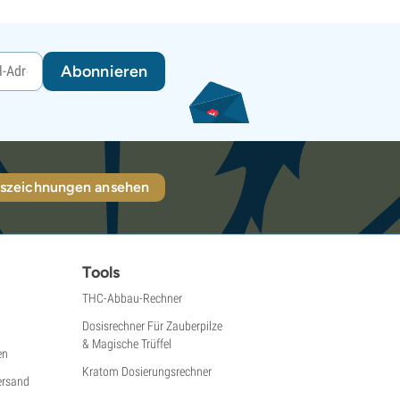
Abonnieren
szeichnungen ansehen
Tools
THC-Abbau-Rechner
Dosisrechner Für Zauberpilze
& Magische Trüffel
en
Kratom Dosierungsrechner
ersand