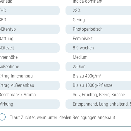
Genetik
Indica-dominant
THC
23%
CBD
Gering
Blütentyp
Photoperiodisch
Gattung
Feminisiert
lütezeit
8-9 wochen
Innenhöhe
Medium
Außenhöhe
250cm
Ertrag Innenanbau
Bis zu 400g/m²
Ertrag Außenanbau
Bis zu 1000g/Pflanze
Geschmack / Aroma
Süß, Fruchtig, Beere, Kirsche
Wirkung
Entspannend, Lang anhaltend, 
*
Laut Züchter, wenn unter idealen Bedingungen angebaut