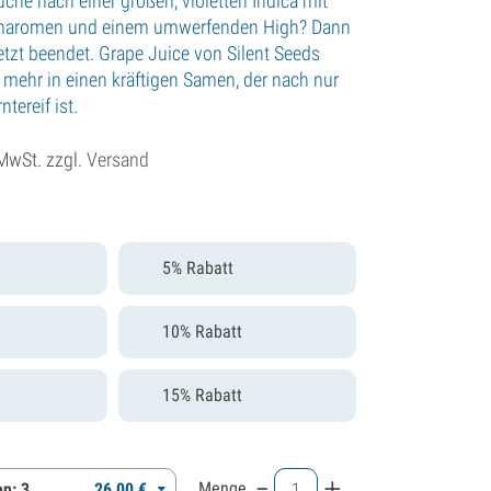
uche nach einer großen, violetten Indica mit
enaromen und einem umwerfenden High? Dann
etzt beendet. Grape Juice von Silent Seeds
d mehr in einen kräftigen Samen, der nach nur
tereif ist.
 MwSt. zzgl.
Versand
5% Rabatt
10% Rabatt
15% Rabatt
-
+
Menge
n: 3
26,
00
€