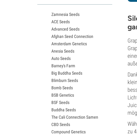
White Widow Sorten
Northern Lights Samen
Zamnesia Seeds
Granddaddy Purple Samen
Si
ACE Seeds
OG Kush Samen
ga
Advanced Seeds
Blue Dream Samen
Afghan Seed Connection
Lemon Haze Samen
Grap
Amsterdam Genetics
Bruce Banner Samen
Grap
Anesia Seeds
Gelato Samen
eine
Auto Seeds
Sour Diesel Samen
auße
Barney's Farm
Jack Herer Samen
Big Buddha Seeds
Girl Scout Cookies Samen
Dank
Blimburn Seeds
Wedding Cake Samen
klei
Bomb Seeds
Zkittlez Samen
bess
BSB Genetics
Pineapple Express Samen
Lich
BSF Seeds
Chemdawg Samen
Juic
Buddha Seeds
Hindu Kush Samen
mögl
The Cali Connection Samen
Mimosa Samen
Währ
CBD Seeds
zu 4
Compound Genetics