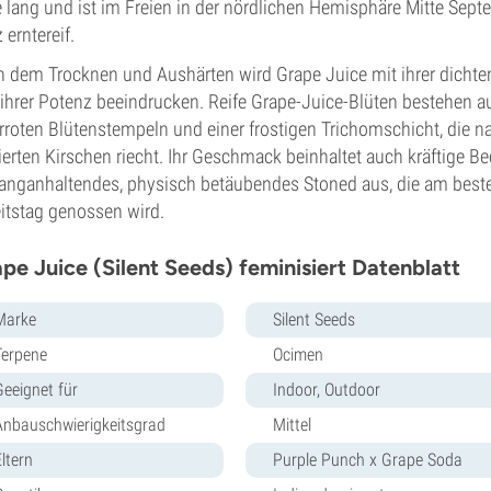
 lang und ist im Freien in der nördlichen Hemisphäre Mitte Sep
 erntereif.
 dem Trocknen und Aushärten wird Grape Juice mit ihrer dichte
ihrer Potenz beeindrucken. Reife Grape-Juice-Blüten bestehen a
rroten Blütenstempeln und einer frostigen Trichomschicht, die n
ierten Kirschen riecht. Ihr Geschmack beinhaltet auch kräftige B
langanhaltendes, physisch betäubendes Stoned aus, die am bes
itstag genossen wird.
pe Juice (Silent Seeds) feminisiert Datenblatt
Marke
Silent Seeds
Terpene
Ocimen
Geeignet für
Indoor, Outdoor
Anbauschwierigkeitsgrad
Mittel
ltern
Purple Punch x Grape Soda