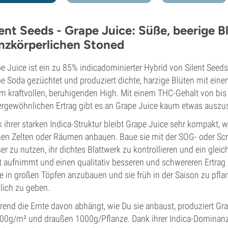
lent Seeds - Grape Juice: Süße, beerige 
nzkörperlichen Stoned
e Juice ist ein zu 85% indicadominierter Hybrid von Silent See
e Soda gezüchtet und produziert dichte, harzige Blüten mit ei
m kraftvollen, beruhigenden High. Mit einem THC-Gehalt von b
rgewöhnlichen Ertrag gibt es an Grape Juice kaum etwas auszu
 ihrer starken Indica-Struktur bleibt Grape Juice sehr kompakt, w
nen Zelten oder Räumen anbauen. Baue sie mit der SOG- oder 
er zu nutzen, ihr dichtes Blattwerk zu kontrollieren und ein g
t aufnimmt und einen qualitativ besseren und schwereren Ertrag 
e in großen Töpfen anzubauen und sie früh in der Saison zu pfla
ich zu geben.
end die Ernte davon abhängt, wie Du sie anbaust, produziert G
00g/m² und draußen 1000g/Pflanze. Dank ihrer Indica-Dominan