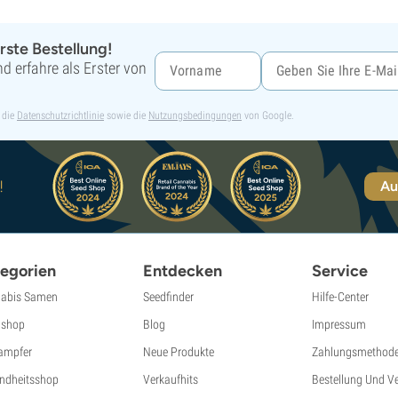
rste Bestellung!
d erfahre als Erster von
 die
Datenschutzrichtlinie
sowie die
Nutzungsbedingungen
von Google.
!
Au
egorien
Entdecken
Service
abis Samen
Seedfinder
Hilfe-Center
shop
Blog
Impressum
ampfer
Neue Produkte
Zahlungsmethod
ndheitsshop
Verkaufhits
Bestellung Und V