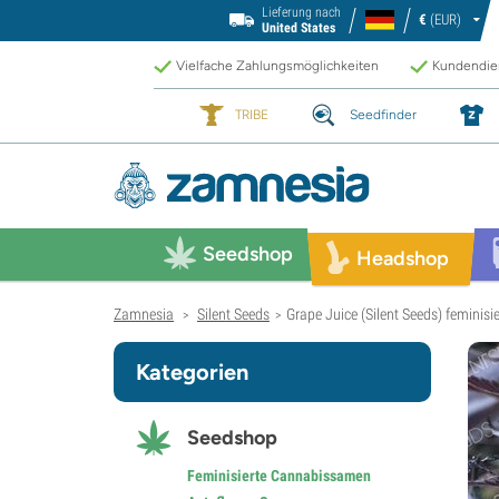
Lieferung nach
€
(EUR)
United States
Vielfache Zahlungsmöglichkeiten
Kundendien
TRIBE
Seedfinder
Seedshop
Headshop
Zamnesia
Silent Seeds
Grape Juice (Silent Seeds) feminisie
>
>
Kategorien
Seedshop
Feminisierte Cannabissamen