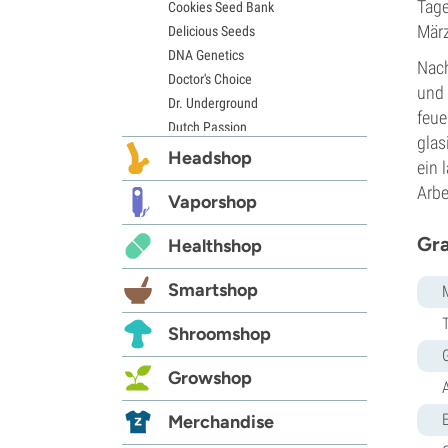
Tage
Cookies Seed Bank
März
Delicious Seeds
DNA Genetics
Nach
Doctor's Choice
und 
Dr. Underground
feue
Dutch Passion
glas
Elite Seeds
Headshop
ein 
Eva Seeds
Arbe
Exotic Seed
Vaporshop
Expert Seeds
Gra
Healthshop
FastBuds
Female Seeds
Smartshop
French Touch Seeds
Garden of Green
Shroomshop
GeneSeeds
Genehtik Seeds
Growshop
G13 Labs
Grass-O-Matic
E
Merchandise
Greenhouse Seeds