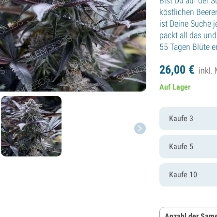
Bist Du auf der S
köstlichen Beer
ist Deine Suche j
packt all das un
55 Tagen Blüte ern
26,
00
€
inkl.
Auf Lager
Kaufe 3
Kaufe 5
Kaufe 10
Anzahl der Same