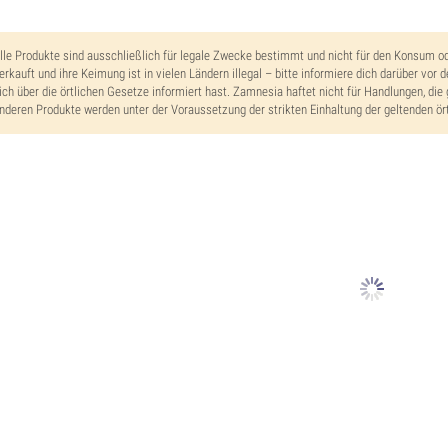
lle Produkte sind ausschließlich für legale Zwecke bestimmt und nicht für den Konsum o
erkauft und ihre Keimung ist in vielen Ländern illegal – bitte informiere dich darüber vor 
ich über die örtlichen Gesetze informiert hast. Zamnesia haftet nicht für Handlungen, die 
nderen Produkte werden unter der Voraussetzung der strikten Einhaltung der geltenden ört