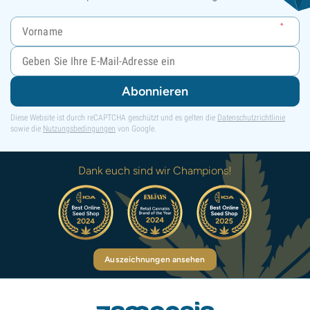
Abonnieren
Diese Website ist durch reCAPTCHA geschützt und es gelten die
Datenschutzrichtlinie
sowie die
Nutzungsbedingungen
von Google.
Dank euch sind wir Champions!
Auszeichnungen ansehen