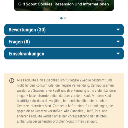
Girl Scout Cookies: Rezension Und Informationen
Bewertungen (30)
Fragen
(0)
Einschränkungen
Alle Produkte sind ausschließlich für legale Zwecke bestimmt und
nicht für den Konsum oder die illegale Verwendung. Cannabissamen
werden als Souvenirs verkauft und ihre Keimung ist in vielen Ländern
illegal – bitte informiere dich darüber vor dem Kauf. Mit dem Kauf
bestätigst du, dass du volljährig bist und dich über die örtlichen
Gesetze informiert hast. Zamnesia haftet nicht für Handlungen, die
gegen diese Gesetze verstoßen. Alle Cannabis-, Hanf-, Pilz- und
anderen Produkte werden unter der Voraussetzung der strikten
Einhaltung der geltenden örtlichen Vorschriften verkauft.