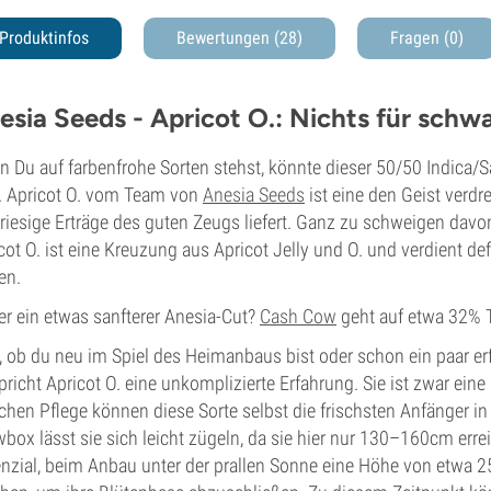
Produktinfos
Bewertungen (28)
Fragen
(0)
esia Seeds - Apricot O.: Nichts für sch
 Du auf farbenfrohe Sorten stehst, könnte dieser 50/50 Indic
. Apricot O. vom Team von
Anesia Seeds
ist eine den Geist verdre
riesige Erträge des guten Zeugs liefert. Ganz zu schweigen davon,
cot O. ist eine Kreuzung aus Apricot Jelly und O. und verdient d
en.
er ein etwas sanfterer Anesia-Cut?
Cash Cow
geht auf etwa 32% 
, ob du neu im Spiel des Heimanbaus bist oder schon ein paar er
pricht Apricot O. eine unkomplizierte Erfahrung. Sie ist zwar eine
chen Pflege können diese Sorte selbst die frischsten Anfänger 
box lässt sie sich leicht zügeln, da sie hier nur 130–160cm errei
nzial, beim Anbau unter der prallen Sonne eine Höhe von etwa 25