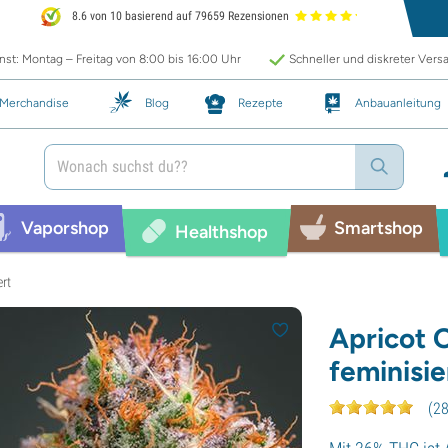
8.6 von 10 basierend auf 79659 Rezensionen
st: Montag – Freitag von 8:00 bis 16:00 Uhr
Schneller und diskreter Vers
Merchandise
Blog
Rezepte
Anbauanleitung
Vaporshop
Smartshop
Healthshop
ert
Apricot 
feminisie
(
2