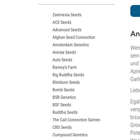
White Widow Sorten
Northern Lights Samen
Zamnesia Seeds
Granddaddy Purple Samen
ACE Seeds
OG Kush Samen
Advanced Seeds
Blue Dream Samen
An
Afghan Seed Connection
Lemon Haze Samen
Amsterdam Genetics
Bruce Banner Samen
Wenn
Anesia Seeds
Gelato Samen
sein
Auto Seeds
Sour Diesel Samen
und 
Barney's Farm
Jack Herer Samen
Apri
Big Buddha Seeds
Girl Scout Cookies Samen
Gart
Blimburn Seeds
Wedding Cake Samen
Lieb
Bomb Seeds
Zkittlez Samen
BSB Genetics
Pineapple Express Samen
Egal
BSF Seeds
Chemdawg Samen
vers
Buddha Seeds
Hindu Kush Samen
biss
The Cali Connection Samen
Mimosa Samen
Grow
CBD Seeds
Pote
Compound Genetics