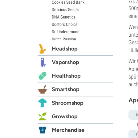
Woch
Cookies Seed Bank
500g
Delicious Seeds
eine
DNA Genetics
Doctor's Choice
Wenn
Dr. Underground
unte
Dutch Passion
Gesc
Elite Seeds
Headshop
Hüll
Eva Seeds
Wir 
Exotic Seed
Vaporshop
Apri
Expert Seeds
Healthshop
spür
FastBuds
Female Seeds
auch
Smartshop
French Touch Seeds
Garden of Green
Apr
Shroomshop
GeneSeeds
Genehtik Seeds
Growshop
G13 Labs
Grass-O-Matic
Merchandise
Greenhouse Seeds