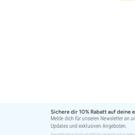
Super Sativa Seed Club
Super Strains
Sweet Seeds
TICAL
T.H. Seeds
Top Tao Seeds
Vision Seeds
VIP Seeds
White Label
World Of Seeds
Saatgutbanken
Sichere dir 10% Rabatt auf deine e
Melde dich für unseren Newsletter an un
Updates und exklusiven Angeboten.
Diese Website ist durch reCAPTCHA geschützt und es gelten