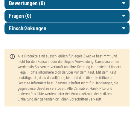
Bewertungen (0)
Fragen
(0)
Einschränkungen
Alle Produkte sind ausschließlich für legale Zwecke bestimmt und
nicht für den Konsum oder die illegale Verwendung. Cannabissamen
werden als Souvenirs verkauft und ihre Keimung ist in vielen Ländern
illegal – bitte informiere dich darüber vor dem Kauf. Mit dem Kauf
bestätigst du, dass du volljährig bist und dich über die örtlichen
Gesetze informiert hast. Zamnesia haftet nicht für Handlungen, die
gegen diese Gesetze verstoßen. Alle Cannabis-, Hanf-, Pilz- und
anderen Produkte werden unter der Voraussetzung der strikten
Einhaltung der geltenden örtlichen Vorschriften verkauft.