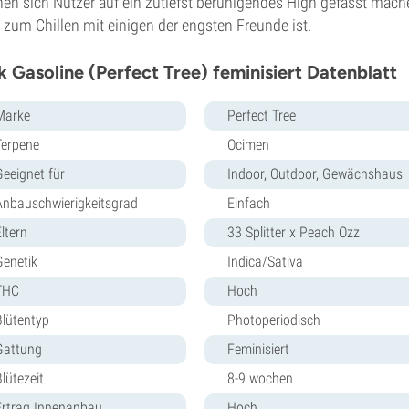
en sich Nutzer auf ein zutiefst beruhigendes High gefasst mache
 zum Chillen mit einigen der engsten Freunde ist.
k Gasoline (Perfect Tree) feminisiert Datenblatt
Marke
Perfect Tree
Terpene
Ocimen
Geeignet für
Indoor, Outdoor, Gewächshaus
Anbauschwierigkeitsgrad
Einfach
ltern
33 Splitter x Peach Ozz
Genetik
Indica/Sativa
THC
Hoch
Blütentyp
Photoperiodisch
Gattung
Feminisiert
lütezeit
8-9 wochen
Ertrag Innenanbau
Hoch