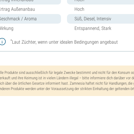
Ertrag Außenanbau
Hoch
Geschmack / Aroma
Süß, Diesel, Intensiv
Wirkung
Entspannend, Stark
*
Laut Züchter, wenn unter idealen Bedingungen angebaut
lle Produkte sind ausschließlich für legale Zwecke bestimmt und nicht für den Konsum o
erkauft und ihre Keimung ist in vielen Ländern illegal – bitte informiere dich darüber vor 
ich über die örtlichen Gesetze informiert hast. Zamnesia haftet nicht für Handlungen, die 
nderen Produkte werden unter der Voraussetzung der strikten Einhaltung der geltenden ört