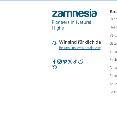
Super Sativa Seed Club
Super Strains
Kat
Sweet Seeds
Cann
TICAL
Pioneers in Natural
T.H. Seeds
Highs
Head
Top Tao Seeds
Verd
Vision Seeds
Wir sind für dich da
Gesu
VIP Seeds
Besuche unsere Kontaktseite
Smar
White Label
World Of Seeds
Zaub
Saatgutbanken
Grow
Fanar
Ange
Sale