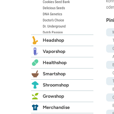
könn
Cookies Seed Bank
oder
Delicious Seeds
DNA Genetics
Pin
Doctor's Choice
Dr. Underground
Dutch Passion
Elite Seeds
Headshop
Eva Seeds
Exotic Seed
Vaporshop
Expert Seeds
Healthshop
FastBuds
E
Female Seeds
Smartshop
French Touch Seeds
Garden of Green
Shroomshop
GeneSeeds
Genehtik Seeds
Growshop
G13 Labs
B
Grass-O-Matic
Merchandise
Greenhouse Seeds