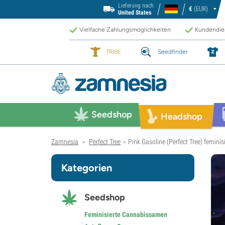
Lieferung nach
€
(EUR)
United States
Vielfache Zahlungsmöglichkeiten
Kundendien
TRIBE
Seedfinder
Seedshop
Headshop
Zamnesia
Perfect Tree
Pink Gasoline (Perfect Tree) feminisi
>
>
Kategorien
Seedshop
Feminisierte Cannabissamen