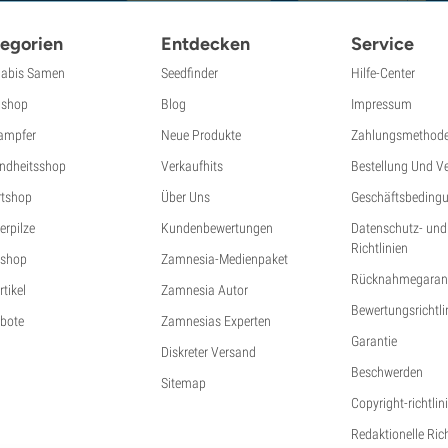
egorien
Entdecken
Service
abis Samen
Seedfinder
Hilfe-Center
shop
Blog
Impressum
ampfer
Neue Produkte
Zahlungsmethod
ndheitsshop
Verkaufhits
Bestellung Und V
tshop
Über Uns
Geschäftsbeding
erpilze
Kundenbewertungen
Datenschutz- und
Richtlinien
shop
Zamnesia-Medienpaket
Rücknahmegarant
tikel
Zamnesia Autor
Bewertungsrichtli
bote
Zamnesias Experten
Garantie
Diskreter Versand
Beschwerden
Sitemap
Copyright-richtlin
Redaktionelle Ric