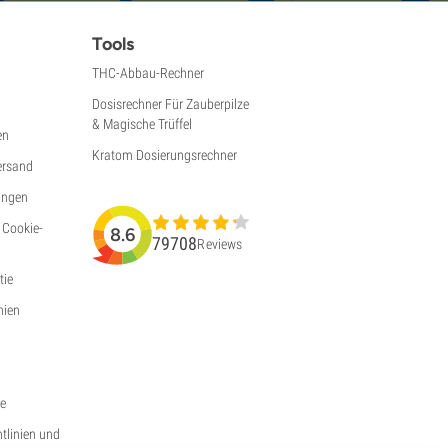
Tools
THC-Abbau-Rechner
Dosisrechner Für Zauberpilze
& Magische Trüffel
en
Kratom Dosierungsrechner
ersand
ungen
 Cookie-
8.6
79708
Reviews
ie
nien
ie
htlinien und