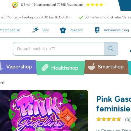
8.6 von 10 basierend auf 79708 Rezensionen
st: Montag – Freitag von 8:00 bis 16:00 Uhr
Schneller und diskreter Vers
Merchandise
Blog
Rezepte
Anbauanleitung
Vaporshop
Smartshop
Healthshop
ert
Pink Gaso
feminisie
(
5
)