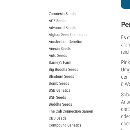
White Widow Sorten
Northern Lights Samen
Zamnesia Seeds
Granddaddy Purple Samen
ACE Seeds
OG Kush Samen
Pe
Advanced Seeds
Blue Dream Samen
Afghan Seed Connection
Lemon Haze Samen
Es g
Amsterdam Genetics
Bruce Banner Samen
arom
Anesia Seeds
Gelato Samen
reic
Auto Seeds
Sour Diesel Samen
Pink
Barney's Farm
Jack Herer Samen
Umge
Big Buddha Seeds
Girl Scout Cookies Samen
den 
Blimburn Seeds
Wedding Cake Samen
Bomb Seeds
8 Wo
Zkittlez Samen
BSB Genetics
Pineapple Express Samen
Soba
BSF Seeds
Chemdawg Samen
Anba
Buddha Seeds
Hindu Kush Samen
die 
The Cali Connection Samen
Mimosa Samen
oder
CBD Seeds
oben
Compound Genetics