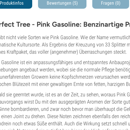
Produktinfos
Bewertungen (5)
Fragen
(0)
rfect Tree - Pink Gasoline: Benzinartige 
ibt nicht viele Sorten wie Pink Gasoline. Wie der Name vermutlich 
atische Kultursorte. Als Ergebnis der Kreuzung von 33 Splitter m
hes Kraftpaket, das voller (angenehmer) Überraschungen steckt.
 Gasoline ist ein anpassungsfähiges und entspanntes Anbauproje
bungen angebaut werden, wobei sie die normale Pflege benötige
unerfahrensten Growern keine Kopfschmerzen verursachen werde
chen Blütezeit mit einer gewaltigen Ernte von fetten, harzigen B
ld sie geerntet wurde, ist es an der Zeit, zu sehen, woraus Pink 
uvorgangs wirst Du mit den ausgeprägten Aromen der Sorte gut 
Sinne bombardieren, und zwar noch bevor man überhaupt die Gele
 einen Joint zu drehen. Diese Noten zeichnen ebenfalls den reic
drein noch etwas Süße enthält. Auch die Wirkung setzt schnell 