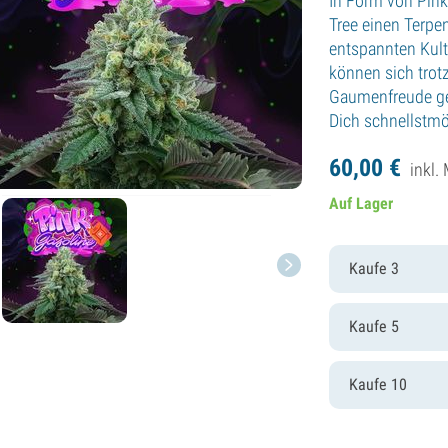
In Form von Pink
Tree einen Terpe
entspannten Kult
können sich trot
Gaumenfreude ge
Dich schnellstmö
60,
00
€
inkl.
Auf Lager
Kaufe 3
Kaufe 5
Kaufe 10