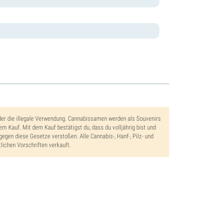
der die illegale Verwendung. Cannabissamen werden als Souvenirs
dem Kauf. Mit dem Kauf bestätigst du, dass du volljährig bist und
gegen diese Gesetze verstoßen. Alle Cannabis-, Hanf-, Pilz- und
lichen Vorschriften verkauft.