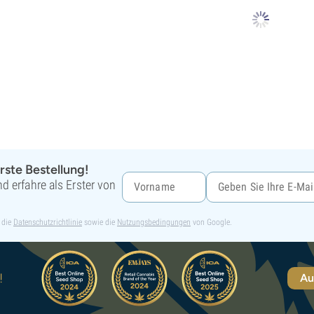
rste Bestellung!
d erfahre als Erster von
 die
Datenschutzrichtlinie
sowie die
Nutzungsbedingungen
von Google.
!
Au