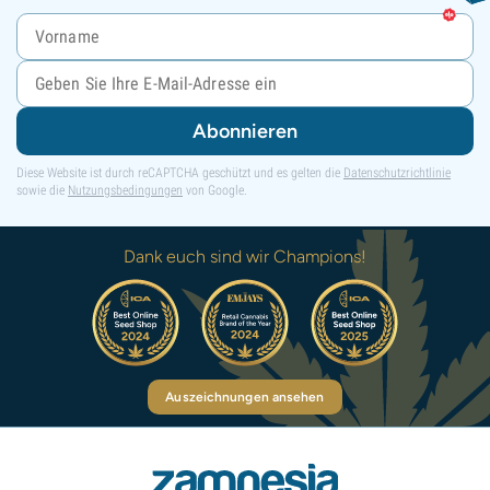
Abonnieren
Diese Website ist durch reCAPTCHA geschützt und es gelten die
Datenschutzrichtlinie
sowie die
Nutzungsbedingungen
von Google.
Dank euch sind wir Champions!
Auszeichnungen ansehen