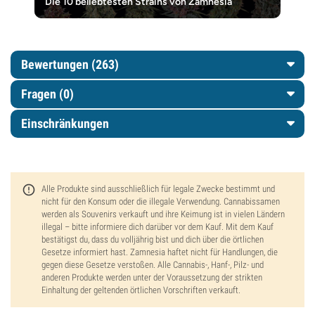
Die 10 beliebtesten Strains von Zamnesia
Bewertungen (263)
Fragen
(0)
Einschränkungen
Alle Produkte sind ausschließlich für legale Zwecke bestimmt und
nicht für den Konsum oder die illegale Verwendung. Cannabissamen
werden als Souvenirs verkauft und ihre Keimung ist in vielen Ländern
illegal – bitte informiere dich darüber vor dem Kauf. Mit dem Kauf
bestätigst du, dass du volljährig bist und dich über die örtlichen
Gesetze informiert hast. Zamnesia haftet nicht für Handlungen, die
gegen diese Gesetze verstoßen. Alle Cannabis-, Hanf-, Pilz- und
anderen Produkte werden unter der Voraussetzung der strikten
Einhaltung der geltenden örtlichen Vorschriften verkauft.