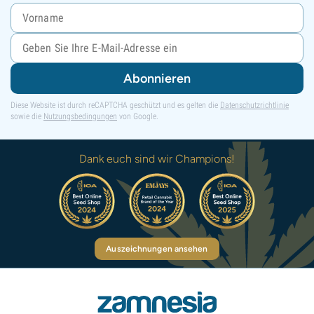
Abonnieren
Diese Website ist durch reCAPTCHA geschützt und es gelten die
Datenschutzrichtlinie
sowie die
Nutzungsbedingungen
von Google.
Dank euch sind wir Champions!
Auszeichnungen ansehen