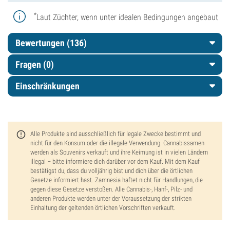
*
Laut Züchter, wenn unter idealen Bedingungen angebaut
Bewertungen (136)
Fragen
(0)
Einschränkungen
Alle Produkte sind ausschließlich für legale Zwecke bestimmt und
nicht für den Konsum oder die illegale Verwendung. Cannabissamen
werden als Souvenirs verkauft und ihre Keimung ist in vielen Ländern
illegal – bitte informiere dich darüber vor dem Kauf. Mit dem Kauf
bestätigst du, dass du volljährig bist und dich über die örtlichen
Gesetze informiert hast. Zamnesia haftet nicht für Handlungen, die
gegen diese Gesetze verstoßen. Alle Cannabis-, Hanf-, Pilz- und
anderen Produkte werden unter der Voraussetzung der strikten
Einhaltung der geltenden örtlichen Vorschriften verkauft.