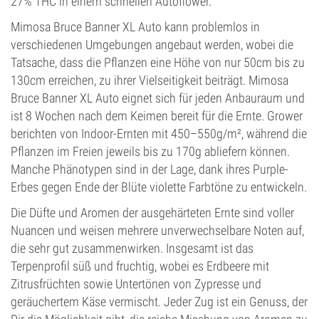
27% THC in einem schnellen Autoflower.
Mimosa Bruce Banner XL Auto kann problemlos in
verschiedenen Umgebungen angebaut werden, wobei die
Tatsache, dass die Pflanzen eine Höhe von nur 50cm bis zu
130cm erreichen, zu ihrer Vielseitigkeit beiträgt. Mimosa
Bruce Banner XL Auto eignet sich für jeden Anbauraum und
ist 8 Wochen nach dem Keimen bereit für die Ernte. Grower
berichten von Indoor-Ernten mit 450–550g/m², während die
Pflanzen im Freien jeweils bis zu 170g abliefern können.
Manche Phänotypen sind in der Lage, dank ihres Purple-
Erbes gegen Ende der Blüte violette Farbtöne zu entwickeln.
Die Düfte und Aromen der ausgehärteten Ernte sind voller
Nuancen und weisen mehrere unverwechselbare Noten auf,
die sehr gut zusammenwirken. Insgesamt ist das
Terpenprofil süß und fruchtig, wobei es Erdbeere mit
Zitrusfrüchten sowie Untertönen von Zypresse und
geräuchertem Käse vermischt. Jeder Zug ist ein Genuss, der