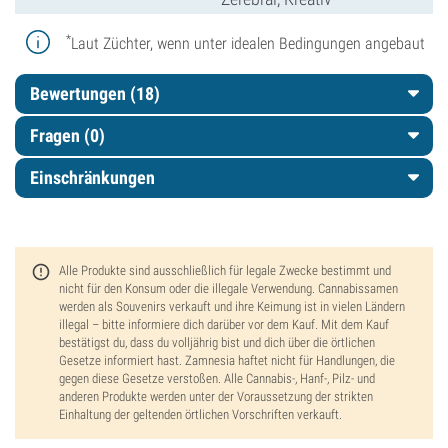
*
Laut Züchter, wenn unter idealen Bedingungen angebaut
Bewertungen (18)
Fragen
(0)
Einschränkungen
Alle Produkte sind ausschließlich für legale Zwecke bestimmt und
nicht für den Konsum oder die illegale Verwendung. Cannabissamen
werden als Souvenirs verkauft und ihre Keimung ist in vielen Ländern
illegal – bitte informiere dich darüber vor dem Kauf. Mit dem Kauf
bestätigst du, dass du volljährig bist und dich über die örtlichen
Gesetze informiert hast. Zamnesia haftet nicht für Handlungen, die
gegen diese Gesetze verstoßen. Alle Cannabis-, Hanf-, Pilz- und
anderen Produkte werden unter der Voraussetzung der strikten
Einhaltung der geltenden örtlichen Vorschriften verkauft.