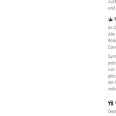
Zust
und 
Im G
Alle
Wirk
Cann
Synt
jedo
von 
gesu
der 
verb
Depr