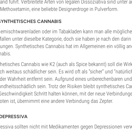
and führt. Verbreitete Arten von legalen Dissoziativa sind unter
Methoxetamin, eine beliebte Designerdroge in Pulverform.
SYNTHETISCHES CANNABIS
emischtwarenladen oder im Tabakladen kann man alle mögliche 
 fallen unter dieselbe Kategorie, doch sie haben je nach den dari
ungen. Synthetisches Cannabis hat im Allgemeinen ein völlig ande
abis.
hetisches Cannabis wie K2 (auch als Spice bekannt) soll die W
ch weitaus schädlicher sein. Es wird oft als “sicher” und “natürli
der Wahrheit entfernt sein. Aufgrund eines unberechenbaren un
ndheitsschädlich sein. Trotz der Risiken bleibt synthetisches Ca
Geschwindigkeit Schritt halten können, mit der neue Verbindung
oten ist, übernimmt eine andere Verbindung das Zepter.
DEPRESSIVA
essiva sollten nicht mit Medikamenten gegen Depressionen verwe