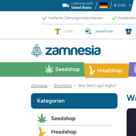
Lieferung nach
€
(EUR)
United States
Vielfache Zahlungsmöglichkeiten
Kundendien
TRIBE
Seedfinder
Seedshop
Headshop
Zamnesia
Smartshop
Was Sind Legal Highs?
>
>
Wa
Kategorien
Seedshop
Headshop