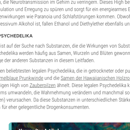
, die Neurotransmission im Gehirn zu verringern. Dieses High be
ulation und Erregung zu spüren und sorgt für ein energiearmes Er
nwirkungen wie Paranoia und Schlafstörungen kommen. Obwohl
essivum Alkohol ist, fallen Ethanol und Diethylether ebenfalls un
PSYCHEDELIKA
ist auf der Suche nach Substanzen, die die Wirkungen von Su
hedelika werden häufig aus Samen, Wurzeln und Blüten gewonnen
ge der anderen Substanzen in diesem Leitfaden.
en beliebtesten legalen Psychedelika, die in getrockneter oder pul
melblaue Prunkwinde
und die
Samen der Hawaiianischen Holzro
pigen High von
Zauberpilzen
ähnelt. Diese legalen Psychedelika
rns umwandeln, die Wahrnehmung verändern und manchmal soga
n) verursachen. Da diese Substanzen in unterschiedlichen Stärken
 für eher gelegentliche Drogenkonsumenten.