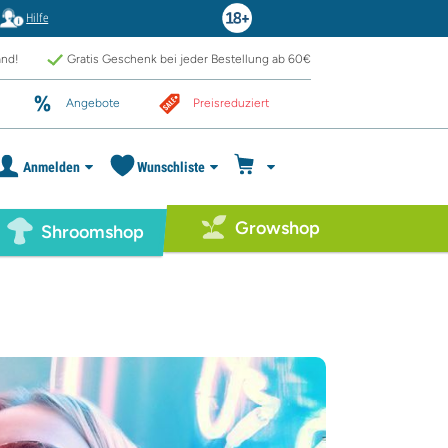
Hilfe
and!
Gratis Geschenk bei jeder Bestellung ab 60€
Angebote
Preisreduziert
Anmelden
Wunschliste
Growshop
Shroomshop