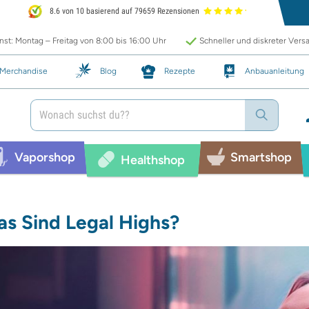
8.6 von 10 basierend auf 79659 Rezensionen
st: Montag – Freitag von 8:00 bis 16:00 Uhr
Schneller und diskreter Vers
Merchandise
Blog
Rezepte
Anbauanleitung
Vaporshop
Smartshop
Healthshop
s Sind Legal Highs?