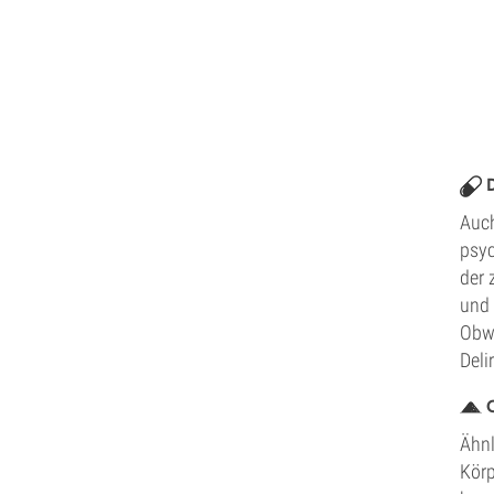
Auch
psyc
der 
und 
Obwo
Deli
Ähnl
Körp