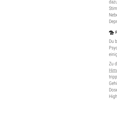
dazu
Stim
Nebe
Depr
Du b
Psyc
eini
Zu d
Him
trip
Gehi
Dose
High