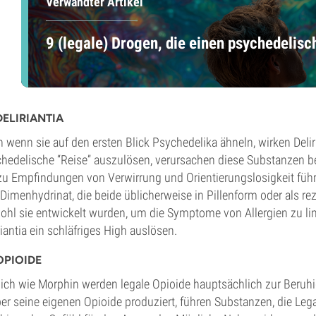
Verwandter Artikel
9 (legale) Drogen, die einen psychedelisc
DELIRIANTIA
 wenn sie auf den ersten Blick Psychedelika ähneln, wirken Delir
hedelische “Reise” auszulösen, verursachen diese Substanzen b
zu Empfindungen von Verwirrung und Orientierungslosigkeit führ
Dimenhydrinat, die beide üblicherweise in Pillenform oder als reze
hl sie entwickelt wurden, um die Symptome von Allergien zu li
riantia ein schläfriges High auslösen.
OPIOIDE
ich wie Morphin werden legale Opioide hauptsächlich zur Beruh
er seine eigenen Opioide produziert, führen Substanzen, die Lega