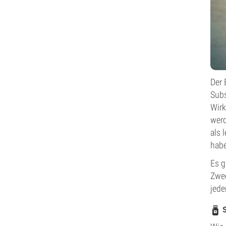
Der 
Subs
Wirk
werd
als 
habe
Es g
Zwec
jede