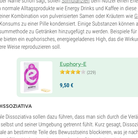
der Name schon sagt, sollen
Stimulanzien
dem Nutzer einen Ene
 normale Alltagsprodukte wie Energy Drinks und Kaffee in diese
einer Kombination von pulverisierten Samen oder Kräutern wie
G
Konsums zu einer Pille kondensiert. Einige Substanzen können al
ummethode zu Getränken hinzugefügt zu werden. Beispiele für 
e bieten ein euphorisches, energiegeladenes High, das die Wirk
ere Weise reproduzieren soll.
Euphory-E
(229)
9,
50
€
DISSOZIATIVA
le Dissoziativa sollen dazu führen, dass man sich durch die 
 selbst und seiner Umgebung getrennt fühlt. Kurz gesagt, Dissozi
ale an bestimmte Teile des Bewusstseins blockieren, was je nac