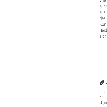
Wie 
auch
aus 
des 
Kons
Beid
sich
Lega
sich
Sign