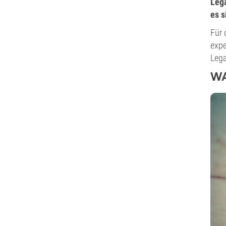
Lega
es s
Für 
expe
Lega
WA