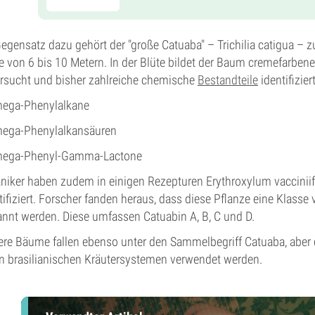
egensatz dazu gehört der "große Catuaba" – Trichilia catigua – 
 von 6 bis 10 Metern. In der Blüte bildet der Baum cremefarben
rsucht und bisher zahlreiche chemische
Bestandteile
identifizier
mega-Phenylalkane
mega-Phenylalkansäuren
mega-Phenyl-Gamma-Lactone
niker haben zudem in einigen Rezepturen Erythroxylum vacciniif
tifiziert. Forscher fanden heraus, dass diese Pflanze eine Klasse
nnt werden. Diese umfassen Catuabin A, B, C und D.
re Bäume fallen ebenso unter den Sammelbegriff Catuaba, aber d
in brasilianischen Kräutersystemen verwendet werden.