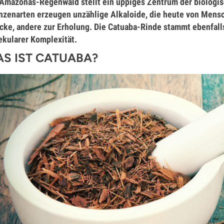
Amazonas-Regenwald stellt ein üppiges Zentrum der biologis
nzenarten erzeugen unzählige Alkaloide, die heute von Mensc
ke, andere zur Erholung. Die Catuaba-Rinde stammt ebenfalls
kularer Komplexität.
S IST CATUABA?