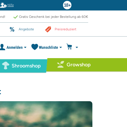
Hilfe
and!
Gratis Geschenk bei jeder Bestellung ab 60€
Angebote
Preisreduziert
Anmelden
Wunschliste
Growshop
Shroomshop
t