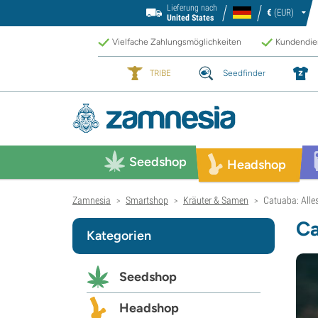
Lieferung nach
€
(EUR)
United States
Vielfache Zahlungsmöglichkeiten
Kundendien
TRIBE
Seedfinder
Seedshop
Headshop
Zamnesia
Smartshop
Kräuter & Samen
Catuaba: Alle
>
>
>
Ca
Kategorien
Seedshop
Headshop