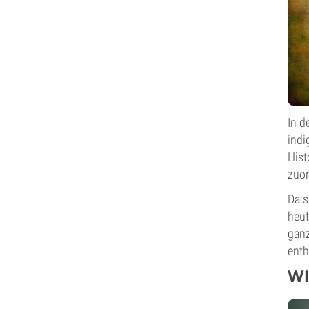
In d
indi
Hist
zuor
Da s
heut
ganz
enth
W