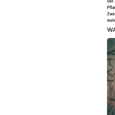
Der 
Pfla
Zwec
mole
WA