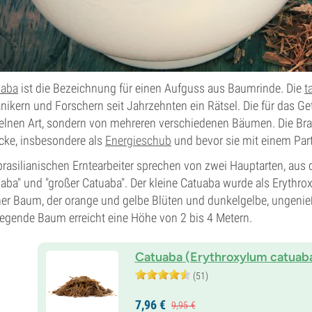
uaba
ist die Bezeichnung für einen Aufguss aus Baumrinde. Die
t
nikern und Forschern seit Jahrzehnten ein Rätsel. Die für das G
elnen Art, sondern von mehreren verschiedenen Bäumen. Die Bras
ke, insbesondere als
Energieschub
und bevor sie mit einem Part
brasilianischen Erntearbeiter sprechen von zwei Hauptarten, aus
aba" und "großer Catuaba". Der kleine Catuaba wurde als Erythrox
ner Baum, der orange und gelbe Blüten und dunkelgelbe, ungenießb
liegende Baum erreicht eine Höhe von 2 bis 4 Metern.
Catuaba (Erythroxylum catuab
(51)
7,
96
€
9,
95
€