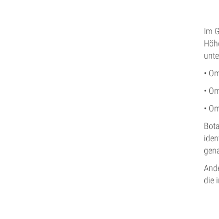
Im G
Höhe
unte
• O
• O
• O
Bota
iden
gena
Ande
die 