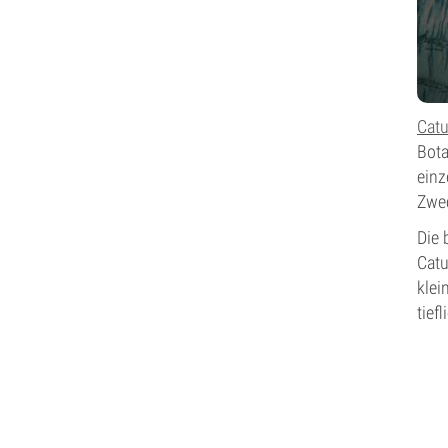
Cat
Bota
einz
Zwec
Die 
Catu
klei
tief