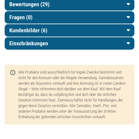
Bewertungen (29)
Fragen
(0)
Kundenbilder (6)
Einschränkungen
Alle Produkte sind ausschließlich für legale Zwecke bestimmt und
nicht für den Konsum oder die illegale Verwendung. Cannabissamen
werden als Souvenirs verkauft und ihre Keimung ist in vielen Ländern
illegal – bitte informiere dich darüber vor dem Kauf. Mit dem Kauf
bestätigst du, dass du volljährig bist und dich über die örtlichen
Gesetze informiert hast. Zamnesia haftet nicht für Handlungen, die
gegen diese Gesetze verstoßen. Alle Cannabis-, Hanf-, Pilz- und
anderen Produkte werden unter der Voraussetzung der strikten
Einhaltung der geltenden örtlichen Vorschriften verkauft.