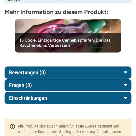
Mehr Information zu diesem Produkt:
15 Coole, Einzigartige Cannabispfeifen, Die Das
Raucherlebnis Verbessern
Bewertungen (0)
Fragen
(0)
Einschränkungen
Alle Produkte sind ausschließlich für legale Zwecke bestimmt und
nicht für den Konsum oder die illegale Verwendung. Cannabissamen