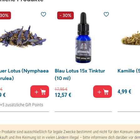
 30%
- 30%
uer Lotus (Nymphaea
Blau Lotus 15x Tinktur
Kamille 
rulea)
(10 ml)
€
17,
95
€
4,
99
€
9
€
12,
57
€
+5 zusätzliche Gift Points
e Produkte sind ausschließlich für legale Zwecke bestimmt und nicht für den Konsum od
kauft und ihre Keimung ist in vielen Ländern illegal – bitte informiere dich darüber vor de