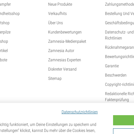
ampfer
Neue Produkte
Zahlungsmethod
ndheitsshop
Verkaufhits
Bestellung Und V
tshop
Über Uns
Geschäftsbeding
erpilze
Kundenbewertungen
Datenschutz- und
Richtlinien
shop
Zamnesia-Medienpaket
Rücknahmegarant
tikel
Zamnesia Autor
Bewertungsrichtli
bote
Zamnesias Experten
Garantie
Diskreter Versand
Beschwerden
Sitemap
Copyright-richtlin
Redaktionelle Ric
Faktenprüfung
Datenschutzrichtlinien
chtig funktioniert, um Deine Einstellungen zu speichern und
tellungen" klickst, kannst Du mehr über die Cookies lesen,