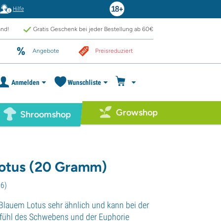
Hilfe
and!
Gratis Geschenk bei jeder Bestellung ab 60€
Angebote
Preisreduziert
Anmelden
Wunschliste
Growshop
Shroomshop
otus (20 Gramm)
36
)
 Blauem Lotus sehr ähnlich und kann bei der
fühl des Schwebens und der Euphorie