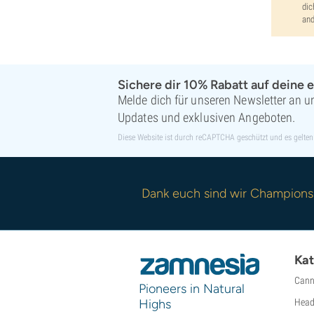
dic
and
Sichere dir 10% Rabatt auf deine e
Melde dich für unseren Newsletter an un
Updates und exklusiven Angeboten.
Diese Website ist durch reCAPTCHA geschützt und es gelten
Dank euch sind wir Champions
Kat
Cann
Pioneers in Natural
Highs
Head