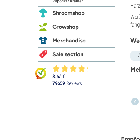
Vaporizer Kräuter
Harz
Shroomshop
Weiß
fang
Growshop
Wei
Merchandise
Sale section
Meh
8.6/
10
79659
Reviews
Empfo