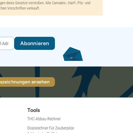
gen diese Gesetze verstoßen. Alle Cannabis-, Hanf-, Pilz- und
chen Vorschriften verkauft.
Abonnieren
szeichnungen ansehen
Tools
THC-Abbau-Rechner
Dosisrechner Für Zauberpilze