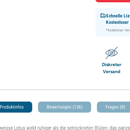
Schnelle Lie
Kostenloser
*Kostenloser Ver
Diskreter
Versand
Produktinfos
Bewertungen (136)
Fragen
(0)
weisse Lotus wirkt ruhiger als die
getrockneten Blüten
; das ganz