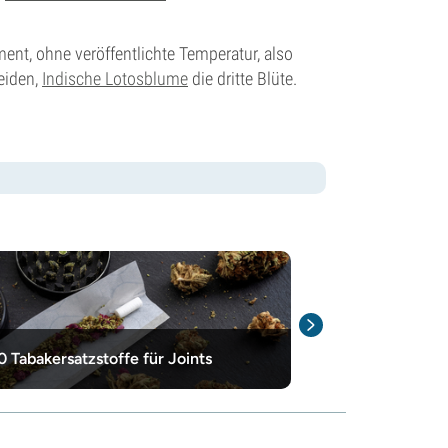
ent, ohne veröffentlichte Temperatur, also
beiden,
Indische Lotosblume
die dritte Blüte.
Die Besten Le
0 Tabakersatzstoffe für Joints
Verdampfen