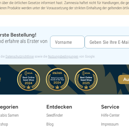
h über die örtlichen Gesetze informiert hast. Zamnesia haftet nicht für Handlungen, die ge
eren Produkte werden unter der Voraussetzung der strikten Einhaltung der geltenden örtli
rste Bestellung!
d erfahre als Erster von
 die
Datenschutzrichtlinie
sowie die
Nutzungsbedingungen
von Google.
!
Au
egorien
Entdecken
Service
abis Samen
Seedfinder
Hilfe-Center
shop
Blog
Impressum