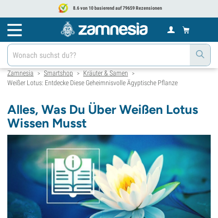
8.6 von 10 basierend auf 79659 Rezensionen
Zamnesia
Smartshop
Kräuter & Samen
>
>
>
Weißer Lotus: Entdecke Diese Geheimnisvolle Ägyptische Pflanze
Alles, Was Du Über Weißen Lotus
Wissen Musst