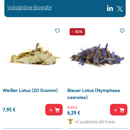
Vollständige Biografie
- 30%
Weißer Lotus (20 Gramm)
Blauer Lotus (Nymphaea
caerulea)
8,
99
€
7,
95
€
6,
29
€
+5 zusätzliche Gift Points