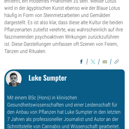
entfernt, ein modernes Phänomen zu sein. Weißer Lotus
wird in der ägyptischen Kunst ebenso wie der Blaue Lotus
häufig in Form von Steinmetzarbeiten und Gemälden
dargestellt. Es ist also klar, dass diese alte Kultur die beiden
Pflanzenarten zutiefst verehrte, was wahrscheinlich auf ihre
faszinierenden psychoaktiven Wirkungen zurückzuführen
ist. Diese Darstellungen umfassen oft Szenen von Feiern,
Tänzen und Ritualen.
Luke Sumpter
Mit einem BSc (Hons) in klinischen
Gesundheitswissenschaften und einer Leidenschaft für
den Anbau von Pflanzen hat Luke Sumpter in den letzten
7 Jahren als professioneller Journalist und Autor an der
Schnittstelle von Cannabis und Wissenschaft gearbeitet.