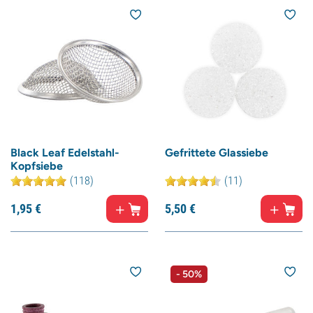
Black Leaf Edelstahl-
Gefrittete Glassiebe
Kopfsiebe
(118)
(11)
1,
95
€
5,
50
€
- 50%