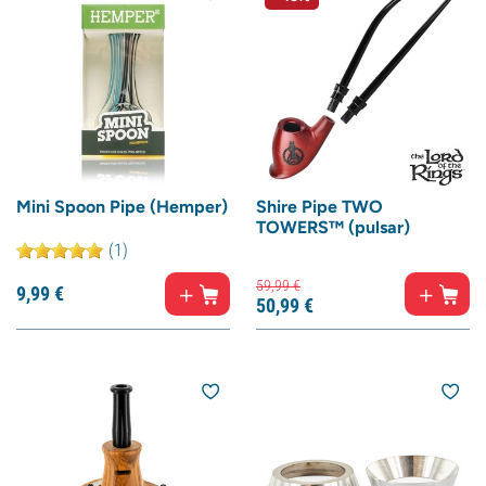
Mini Spoon Pipe (Hemper)
Shire Pipe TWO
TOWERS™ (pulsar)
(1)
59,
99
€
9,
99
€
50,
99
€