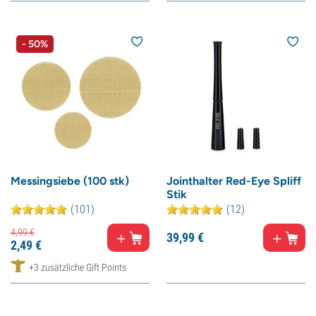
- 50%
Messingsiebe (100 stk)
Jointhalter Red-Eye Spliff
Stik
(101)
(12)
4,
99
€
39,
99
€
2,
49
€
+3 zusätzliche Gift Points