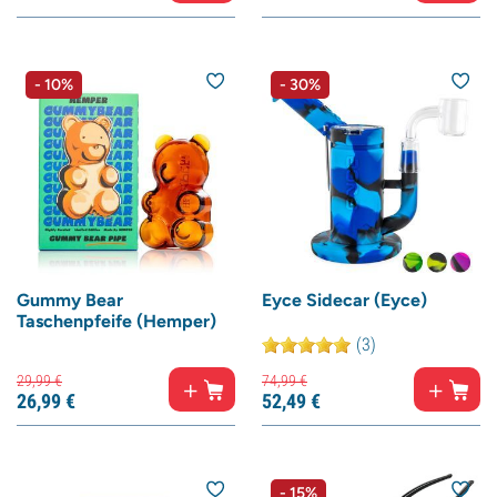
- 10%
- 30%
Gummy Bear
Eyce Sidecar (Eyce)
Taschenpfeife (Hemper)
(3)
29,
99
€
74,
99
€
26,
99
€
52,
49
€
- 15%