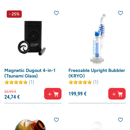
- 25%
Magnetic Dugout 4-in-1
Freezable Upright Bubbler
(Tsunami Glass)
(KRYO)
(1)
(1)
32,
99
€
199,
99
€
24,
74
€