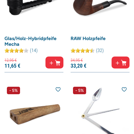
Glas/Holz-Hybridpfeife
RAW Holzpfeife
Mecha
(14)
(32)
12,
95
€
34,
95
€
11,
65
€
33,
20
€
- 5%
- 5%