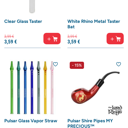
Clear Glass Taster
White Rhino Metal Taster
Bat
3,
99
€
3,
99
€
3,
59
€
3,
59
€
- 15%
Pulsar Glass Vapor Straw
Pulsar Shire Pipes MY
PRECIOUS™