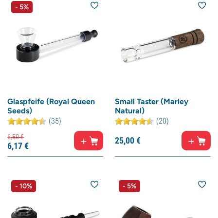
- 5%
Glaspfeife (Royal Queen
Small Taster (Marley
Seeds)
Natural)
(35)
(20)
6,
50
€
25,
00
€
6,
17
€
- 10%
- 5%