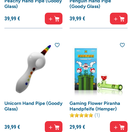
Peachy Hand Pipe (Goody
Penguin Hand Pipe
Glass)
(Goody Glass)
39,
99
€
39,
99
€
Unicorn Hand Pipe (Goody
Gaming Flower Piranha
Glass)
Handpfeife (Hemper)
(1)
39,
99
€
29,
99
€