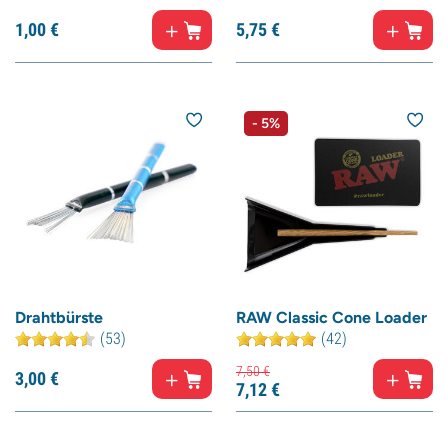
1,
00
€
5,
75
€
- 5%
Drahtbürste
RAW Classic Cone Loader
(53)
(42)
7,
50
€
3,
00
€
7,
12
€