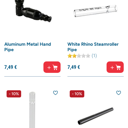
Aluminum Metal Hand
White Rhino Steamroller
Pipe
Pipe
(1)
7,
49
€
7,
49
€
- 10%
- 10%