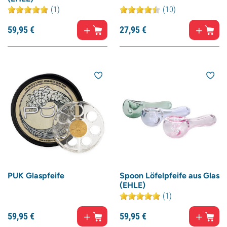
(1)
(10)
59,
95
€
27,
95
€
PUK Glaspfeife
Spoon Löfelpfeife aus Glas
(EHLE)
(1)
59,
95
€
59,
95
€