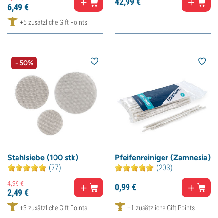
42,
99
€
6,
49
€
+5 zusätzliche Gift Points
- 50%
Stahlsiebe (100 stk)
Pfeifenreiniger (Zamnesia)
(77)
(203)
4,
99
€
0,
99
€
2,
49
€
+3 zusätzliche Gift Points
+1 zusätzliche Gift Points