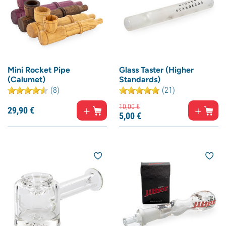
Mini Rocket Pipe
Glass Taster (Higher
(Calumet)
Standards)
(8)
(21)
10,
00
€
29,
90
€
5,
00
€