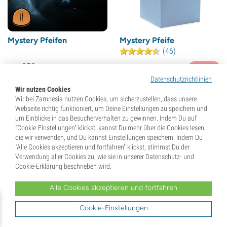
Mystery Pfeifen
Mystery Pfeife
(46)
250
9,
95
€
Gift Points
Datenschutzrichtlinien
Wir nutzen Cookies
Wir bei Zamnesia nutzen Cookies, um sicherzustellen, dass unsere
Webseite richtig funktioniert, um Deine Einstellungen zu speichern und
um Einblicke in das Besucherverhalten zu gewinnen. Indem Du auf
Nicht auf Lager
Nicht auf Lager
"Cookie-Einstellungen" klickst, kannst Du mehr über die Cookies lesen,
die wir verwenden, und Du kannst Einstellungen speichern. Indem Du
"Alle Cookies akzeptieren und fortfahren" klickst, stimmst Du der
Verwendung aller Cookies zu, wie sie in unserer Datenschutz- und
Cookie-Erklärung beschrieben wird.
Alle Cookies akzeptieren und fortfahren
Cookie-Einstellungen
Metall Pilz Pfeife
Metal- und Holzpfeife,
raffiniert