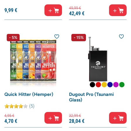
49,
99
€
9,
99
€
42,
49
€
- 5%
- 15%
Quick Hitter (Hemper)
Dugout Pro (Tsunami
Glass)
(5)
4,
95
€
32,
99
€
4,
70
€
28,
04
€