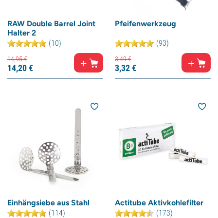
RAW Double Barrel Joint
Pfeifenwerkzeug
Halter 2
(10)
(93)
14,
95
€
3,
49
€
14,
20
€
3,
32
€
Einhängsiebe aus Stahl
Actitube Aktivkohlefilter
(114)
(173)