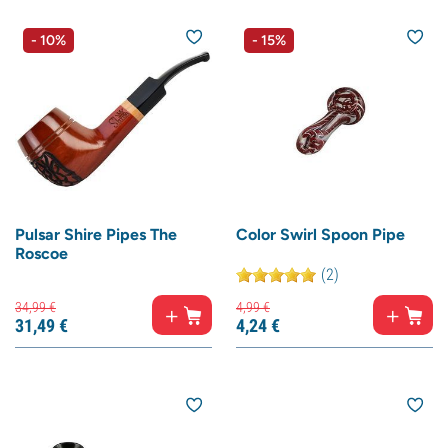
- 10%
- 15%
Pulsar Shire Pipes The
Color Swirl Spoon Pipe
Roscoe
(2)
34,
99
€
4,
99
€
31,
49
€
4,
24
€