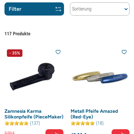
Filter
Sortierung
117
Produkte
- 35%
Zamnesia Karma
Metall Pfeife Amazed
Silikonpfeife (PieceMaker)
(Red-Eye)
(137)
(18)
9,
99
€