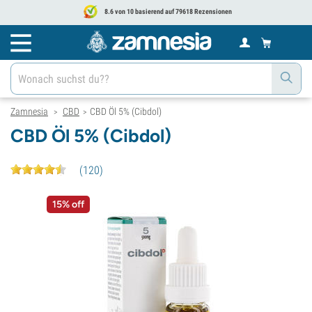
8.6 von 10 basierend auf 79618 Rezensionen
Zamnesia
CBD
CBD Öl 5% (Cibdol)
>
>
CBD Öl 5% (Cibdol)
(
120
)
15% off