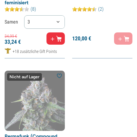
feminisiert
(8)
(2)
Samen
3
34,
99
€
120,
00
€
33,
24
€
+18 zusätzliche Gift Points
Nicht auf Lager
Permafunk (Compound