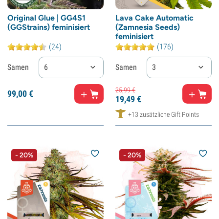
Original Glue | GG4S1
Lava Cake Automatic
(GGStrains) feminisiert
(Zamnesia Seeds)
feminisiert
(24)
(176)
Samen
6
Samen
3
25,
99
€
99,
00
€
19,
49
€
+13 zusätzliche Gift Points
- 20%
- 20%