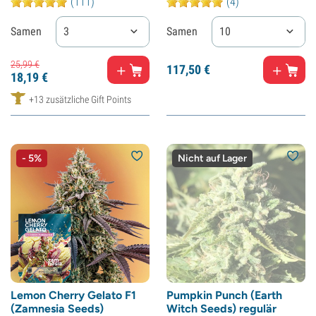
(111)
(4)
Samen
3
Samen
10
25,
99
€
117,
50
€
18,
19
€
+13 zusätzliche Gift Points
- 5%
Nicht auf Lager
Lemon Cherry Gelato F1
Pumpkin Punch (Earth
(Zamnesia Seeds)
Witch Seeds) regulär