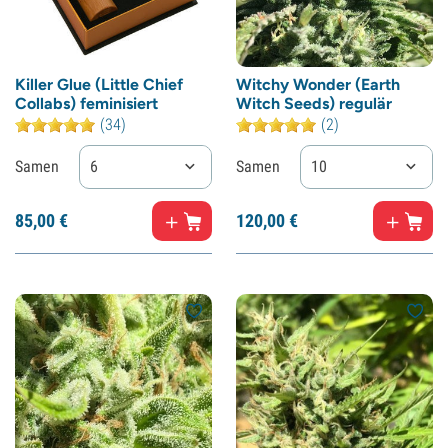
Killer Glue (Little Chief
Witchy Wonder (Earth
Collabs) feminisiert
Witch Seeds) regulär
(34)
(2)
Samen
6
Samen
10
85,
00
€
120,
00
€