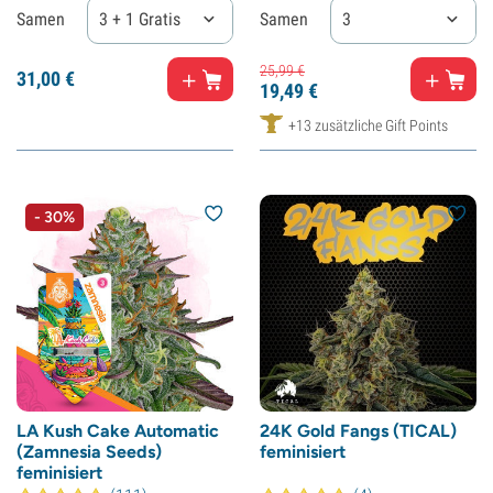
Samen
3 + 1 Gratis
Samen
3
25,
99
€
31,
00
€
19,
49
€
+13 zusätzliche Gift Points
- 30%
LA Kush Cake Automatic
24K Gold Fangs (TICAL)
(Zamnesia Seeds)
feminisiert
feminisiert