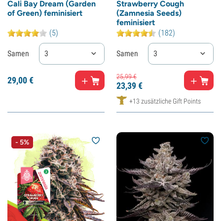
Cali Bay Dream (Garden
Strawberry Cough
of Green) feminisiert
(Zamnesia Seeds)
feminisiert
(5)
(182)
Samen
3
Samen
3
25,
99
€
29,
00
€
23,
39
€
+13 zusätzliche Gift Points
- 5%