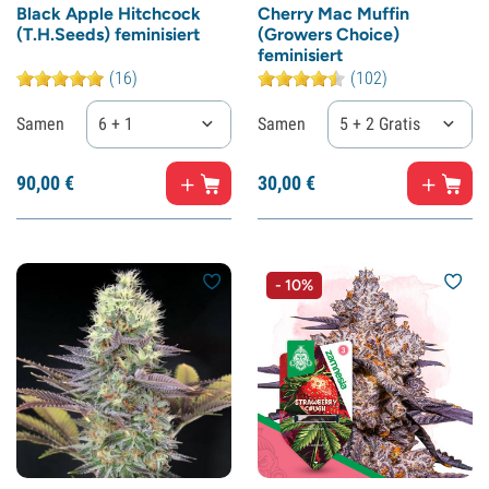
Black Apple Hitchcock
Cherry Mac Muffin
(T.H.Seeds) feminisiert
(Growers Choice)
feminisiert
(16)
(102)
Samen
6 + 1
Samen
5 + 2 Gratis
90,
00
€
30,
00
€
- 10%