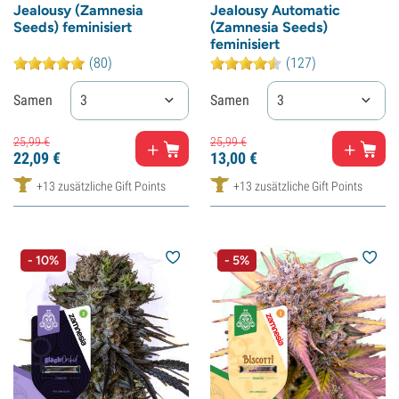
Jealousy (Zamnesia
Jealousy Automatic
Seeds) feminisiert
(Zamnesia Seeds)
feminisiert
(80)
(127)
Samen
3
Samen
3
25,
99
€
25,
99
€
22,
09
€
13,
00
€
+13 zusätzliche Gift Points
+13 zusätzliche Gift Points
- 10%
- 5%