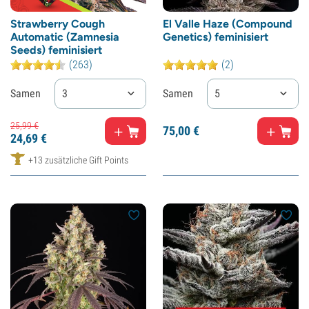
Strawberry Cough
El Valle Haze (Compound
Automatic (Zamnesia
Genetics) feminisiert
Seeds) feminisiert
(263)
(2)
Samen
3
Samen
5
25,
99
€
75,
00
€
24,
69
€
+13 zusätzliche Gift Points