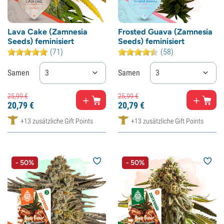
Lava Cake (Zamnesia
Frosted Guava (Zamnesia
Seeds) feminisiert
Seeds) feminisiert
(71)
(58)
Samen
3
Samen
3
25,
99
€
25,
99
€
20,
79
€
20,
79
€
+13 zusätzliche Gift Points
+13 zusätzliche Gift Points
- 50%
- 50%