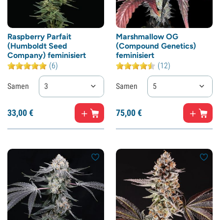
Raspberry Parfait
Marshmallow OG
(Humboldt Seed
(Compound Genetics)
Company) feminisiert
feminisiert
(6)
(12)
Samen
3
Samen
5
33,
00
€
75,
00
€