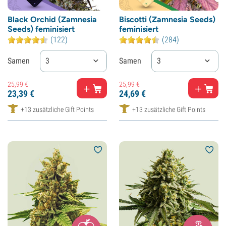
Black Orchid (Zamnesia
Biscotti (Zamnesia Seeds)
Seeds) feminisiert
feminisiert
(122)
(284)
Samen
3
Samen
3
25,
99
€
25,
99
€
23,
39
€
24,
69
€
+13 zusätzliche Gift Points
+13 zusätzliche Gift Points