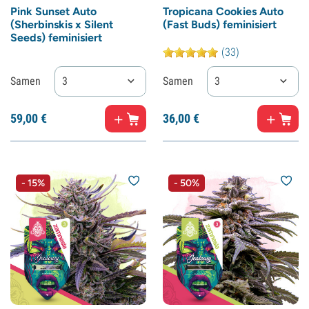
Pink Sunset Auto
Tropicana Cookies Auto
(Sherbinskis x Silent
(Fast Buds) feminisiert
Seeds) feminisiert
(33)
Samen
3
Samen
3
59,
00
€
36,
00
€
- 15%
- 50%