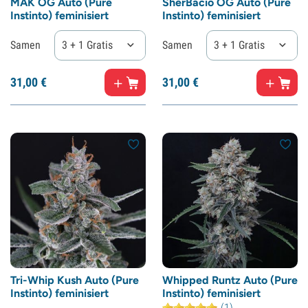
MAK OG Auto (Pure
SherBacio OG Auto (Pure
Instinto) feminisiert
Instinto) feminisiert
Samen
3 + 1 Gratis
Samen
3 + 1 Gratis
31,
00
€
31,
00
€
Tri-Whip Kush Auto (Pure
Whipped Runtz Auto (Pure
Instinto) feminisiert
Instinto) feminisiert
(1)