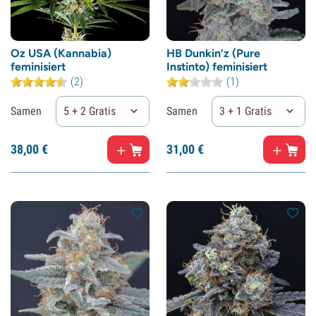
Oz USA (Kannabia)
HB Dunkin’z (Pure
feminisiert
Instinto) feminisiert
(2)
(1)
Samen
5 + 2 Gratis
Samen
3 + 1 Gratis
38,
00
€
31,
00
€