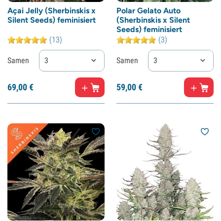
Açai Jelly (Sherbinskis x
Polar Gelato Auto
Silent Seeds) feminisiert
(Sherbinskis x Silent
Seeds) feminisiert
(13)
(3)
Samen
3
Samen
3
69,
00
€
59,
00
€