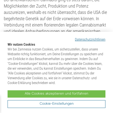
Möglichkeiten der Zucht, Produktion und Potenz
auszureizen, weshalb es nicht überrascht, dass die USA die
begehrteste Genetik auf der Erde vorweisen können. In
Verbindung mit einem florierenden legalen Cannabismarkt
und idealen Anbaubedingungen an der amerikanischen
Westküste hat dies mehreren US-Sorten weltweit zu Ruhm
Datenschutzrichtlinien
verholfen. Heute sind Grower und Nutzer in anderen
Wir nutzen Cookies
Wir bei Zamnesia nutzen Cookies, um sicherzustellen, dass unsere
Ländern verständlicherweise heiß darauf, sich selbst an
Webseite richtig funktioniert, um Deine Einstellungen zu speichern und
diesen branchenführenden Hybriden zu versuchen.
um Einblicke in das Besucherverhalten zu gewinnen. Indem Du auf
Glücklicherweise konnten wir einige der stärksten,
"Cookie-Einstellungen" klickst, kannst Du mehr über die Cookies lesen,
die wir verwenden, und Du kannst Einstellungen speichern. Indem Du
schmackhaftesten und ertragreichsten amerikanischen
"Alle Cookies akzeptieren und fortfahren" klickst, stimmst Du der
Kultursorten in die Finger bekommen, wobei wir sogar
Verwendung aller Cookies zu, wie sie in unserer Datenschutz- und
unsere eigenen Versionen von so manchem US-
Cookie-Erklärung beschrieben wird.
Meisterwerken kreiert haben. Grower außerhalb der
Alle Cookies akzeptieren und fortfahren
Vereinigten Staaten müssen sich nicht länger mit dem
Zweitbesten begnügen – ab sofort sind hochwertige US-
Cookie-Einstellungen
Sorten erhältlich.