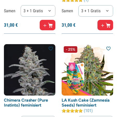
Samen
3 + 1 Gratis
Samen
3 + 1 Gratis
31,
00
€
31,
00
€
- 25%
Chimera Crasher (Pure
LA Kush Cake (Zamnesia
Instinto) feminisiert
Seeds) feminisiert
(101)