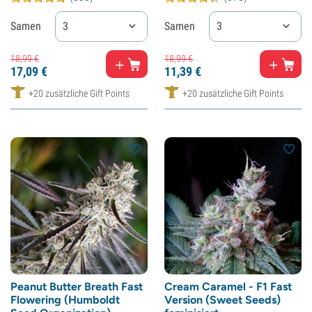
Samen
3
Samen
3
18,
99
€
18,
99
€
17,
09
€
11,
39
€
+20 zusätzliche Gift Points
+20 zusätzliche Gift Points
Peanut Butter Breath Fast
Cream Caramel - F1 Fast
Flowering (Humboldt
Version (Sweet Seeds)