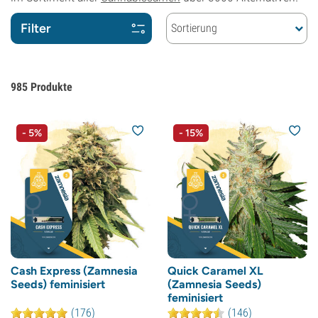
Filter
Sortierung
985
Produkte
- 5%
- 15%
Cash Express (Zamnesia
Quick Caramel XL
Seeds) feminisiert
(Zamnesia Seeds)
feminisiert
(176)
(146)