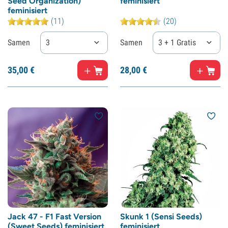
Seed Organization)
feminisiert
feminisiert
(11)
(20)
Samen
3
Samen
3 + 1 Gratis
35,
00
€
28,
00
€
Jack 47 - F1 Fast Version
Skunk 1 (Sensi Seeds)
(Sweet Seeds) feminisiert
feminisiert