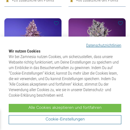
+26 zusätzliche Gift Points
+66 zusätzliche Gift Points
Datenschutzrichtlinien
Wir nutzen Cookies
Wir bei Zamnesia nutzen Cookies, um sicherzustellen, dass unsere
Webseite richtig funktioniert, um Deine Einstellungen zu speichern und
um Einblicke in das Besucherverhalten zu gewinnen. Indem Du auf
"Cookie-Einstellungen" klickst, kannst Du mehr über die Cookies lesen,
die wir verwenden, und Du kannst Einstellungen speichern. Indem Du
Black Muffin F1 Fast
Papaya Zoap F1 Fast
"Alle Cookies akzeptieren und fortfahren" klickst, stimmst Du der
Version (Sweet Seeds)
Version (Sweet Seeds)
Verwendung aller Cookies zu, wie sie in unserer Datenschutz- und
feminisiert
feminisiert
Cookie-Erklärung beschrieben wird.
(23)
(10)
Alle Cookies akzeptieren und fortfahren
Samen
3 + 1 Gratis
Samen
3 + 1 Gratis
Cookie-Einstellungen
30,
00
€
30,
00
€