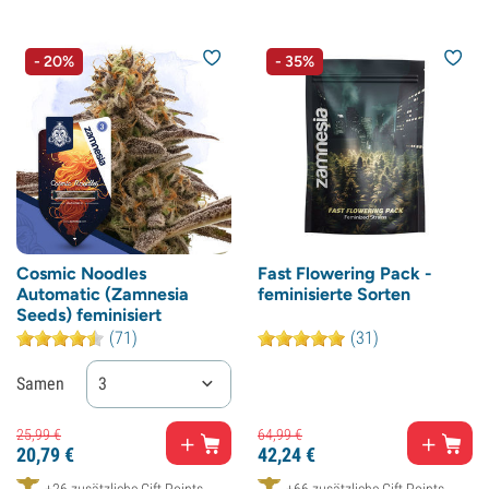
- 20%
- 35%
Cosmic Noodles
Fast Flowering Pack -
Automatic (Zamnesia
feminisierte Sorten
Seeds) feminisiert
(71)
(31)
Samen
3
25,
99
€
64,
99
€
20,
79
€
42,
24
€