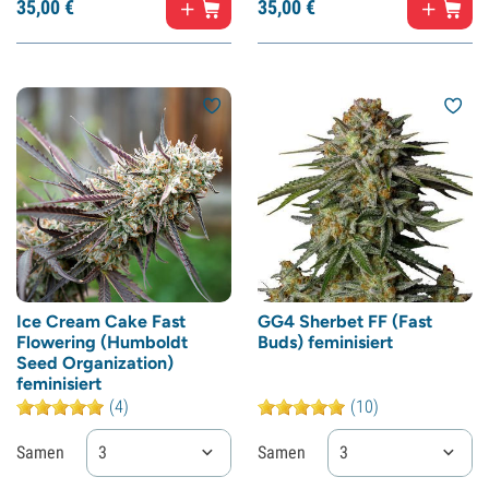
35,
00
€
35,
00
€
Ice Cream Cake Fast
GG4 Sherbet FF (Fast
Flowering (Humboldt
Buds) feminisiert
Seed Organization)
feminisiert
(4)
(10)
Samen
3
Samen
3