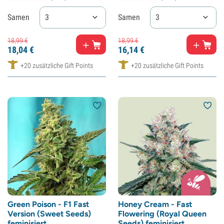
Samen
3
Samen
3
18,
99
€
18,
99
€
18,
04
€
16,
14
€
+20 zusätzliche Gift Points
+20 zusätzliche Gift Points
Green Poison - F1 Fast
Honey Cream - Fast
Version (Sweet Seeds)
Flowering (Royal Queen
feminisiert
Seeds) feminisiert