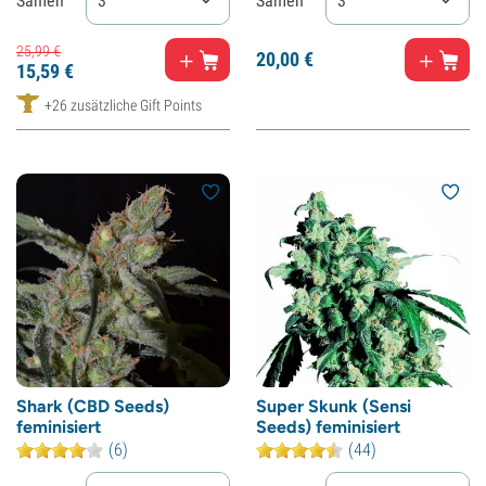
Samen
3
Samen
3
25,
99
€
20,
00
€
15,
59
€
+26 zusätzliche Gift Points
Shark (CBD Seeds)
Super Skunk (Sensi
feminisiert
Seeds) feminisiert
(6)
(44)