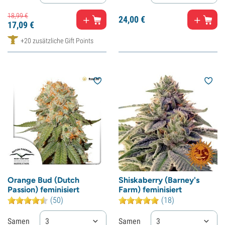
18,
99
€
24,
00
€
17,
09
€
+20 zusätzliche Gift Points
Orange Bud (Dutch
Shiskaberry (Barney's
Passion) feminisiert
Farm) feminisiert
(50)
(18)
Samen
3
Samen
3