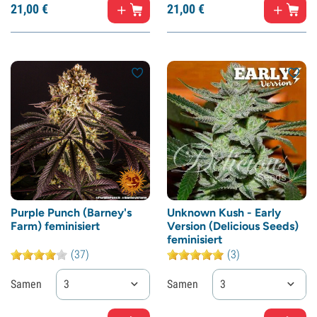
21,
00
€
21,
00
€
Purple Punch (Barney's
Unknown Kush - Early
Farm) feminisiert
Version (Delicious Seeds)
feminisiert
(37)
(3)
Samen
3
Samen
3