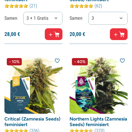
(21)
(62)
Samen
3 + 1 Gratis
Samen
3
28,
00
€
20,
00
€
- 10%
- 40%
Critical (Zamnesia Seeds)
Northern Lights (Zamnesia
feminisiert
Seeds) feminisiert
(336)
(370)