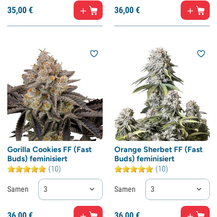
35,
00
€
36,
00
€
Gorilla Cookies FF (Fast
Orange Sherbet FF (Fast
Buds) feminisiert
Buds) feminisiert
(10)
(10)
Samen
3
Samen
3
36,
00
€
36,
00
€