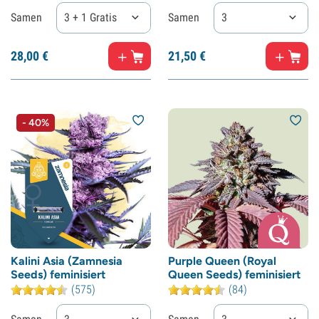
Samen
3 + 1 Gratis
Samen
3
28,
00
€
21,
50
€
- 40%
Kalini Asia (Zamnesia
Purple Queen (Royal
Seeds) feminisiert
Queen Seeds) feminisiert
(575)
(84)