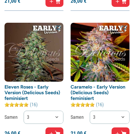
21,
00
€
26,
00
€
Eleven Roses - Early
Caramelo - Early Version
Version (Delicious Seeds)
(Delicious Seeds)
feminisiert
feminisiert
(16)
(16)
Samen
3
Samen
3
26,
00
€
21,
00
€