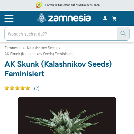
8.6 von 10 basierend auf 79618 Rezensionen
Zamnesia
Kalashnikov Seeds
>
>
AK Skunk (Kalashnikov Seeds) Feminisiert
AK Skunk (Kalashnikov Seeds)
Feminisiert
(
2
)