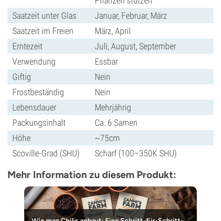
Pflanzen stützen
Saatzeit unter Glas
Januar, Februar, März
Saatzeit im Freien
März, April
Erntezeit
Juli, August, September
Verwendung
Essbar
Giftig
Nein
Frostbeständig
Nein
Lebensdauer
Mehrjährig
Packungsinhalt
Ca. 6 Samen
Höhe
~75cm
Scoville-Grad (SHU)
Scharf (100–350K SHU)
Mehr Information zu diesem Produkt:
Wie man Chilis anbaut: Eine Schritt-für-Schritt-