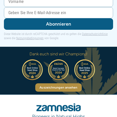
Abonnieren
Diese Website ist durch reCAPTCHA geschützt und es gelten die
Datenschutzrichtlinie
sowie die
Nutzungsbedingungen
von Google.
Dank euch sind wir Champions!
Auszeichnungen ansehen
Pioneers in Natural Highs