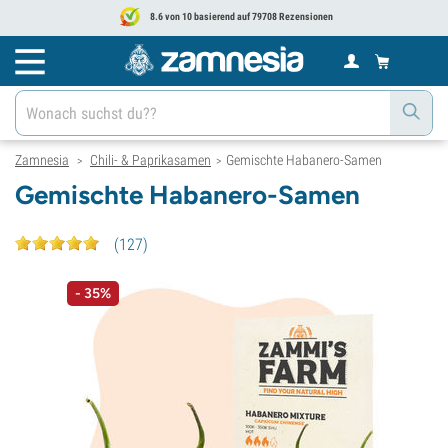
8.6 von 10 basierend auf 79708 Rezensionen
Zamnesia
Chili- & Paprikasamen
Gemischte Habanero-Samen
>
>
Gemischte Habanero-Samen
(
127
)
- 35%