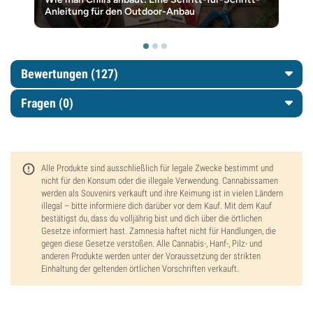
Anleitung für den Outdoor-Anbau
Bewertungen (127)
Fragen
(0)
Alle Produkte sind ausschließlich für legale Zwecke bestimmt und
nicht für den Konsum oder die illegale Verwendung. Cannabissamen
werden als Souvenirs verkauft und ihre Keimung ist in vielen Ländern
illegal – bitte informiere dich darüber vor dem Kauf. Mit dem Kauf
bestätigst du, dass du volljährig bist und dich über die örtlichen
Gesetze informiert hast. Zamnesia haftet nicht für Handlungen, die
gegen diese Gesetze verstoßen. Alle Cannabis-, Hanf-, Pilz- und
anderen Produkte werden unter der Voraussetzung der strikten
Einhaltung der geltenden örtlichen Vorschriften verkauft.